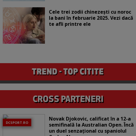
Cele trei zodii chinezești cu noroc
la bani în februarie 2025. Vezi dacă
te afli printre ele
Novak Djokovic, calificat în a 12-a
DCSPORT.RO
semifinală la Australian Open. Încă
un duel senzațional cu spaniolul