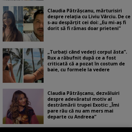
Claudia Pătrășcanu, mărturisiri
despre relația cu Liviu Vârciu. De ce
s-au despărțit cei doi: „Eu mi-aș fi
dorit să fi rămas doar prieteni”
„Turbați când vedeți corpul ăsta”.
Rux a răbufnit după ce a fost
criticată că a pozat în costum de
baie, cu formele la vedere
Claudia Pătrășcanu, dezvăluiri
despre adevăratul motiv al
destrămării trupei Exotic: „Îmi
pare rău că nu am mers mai
departe cu Andreea”