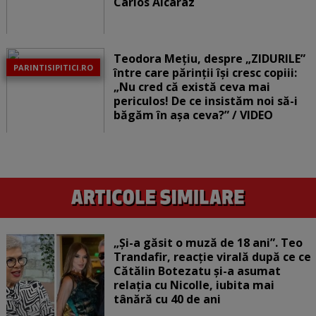
Carlos Alcaraz
Teodora Mețiu, despre „ZIDURILE”
PARINTISIPITICI.RO
între care părinții își cresc copiii:
„Nu cred că există ceva mai
periculos! De ce insistăm noi să-i
băgăm în așa ceva?” / VIDEO
„Și-a găsit o muză de 18 ani”. Teo
Trandafir, reacție virală după ce ce
Cătălin Botezatu și-a asumat
relația cu Nicolle, iubita mai
tânără cu 40 de ani