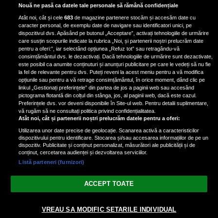
Scene incredibile! Ilinca Vandici a
Nouă ne pasă ca datele tale personale să rămână confidențiale
pus mâna pe aparatul de
Atât noi, cât și cele
683
de magazine partenere stocăm și accesăm date cu
fotografiat al unui paparazzo și i l-
caracter personal, de exemplu date de navigare sau identificatori unici, pe
a aruncat la gunoi: „S-a dus la
dispozitivul dvs. Apăsând pe butonul „Acceptare”, activați tehnologiile de urmărire
poliție. Nu mai aveam aer”
care susțin scopurile indicate la rubrica „Noi, și partenerii noștri prelucrăm date
pentru a oferi:”, iar selectând opțiunea „Refuz tot” sau retragându-vă
consimțământul dvs. le dezactivați. Dacă tehnologiile de urmărire sunt dezactivate,
este posibil ca anumite conținuturi și anunțuri publicitare pe care le vedeți să nu fie
Oana Moșneagu, mărturisiri
la fel de relevante pentru dvs. Puteți reveni la acest meniu pentru a vă modifica
despre începutul relației cu Vlad
opțiunile sau pentru a vă retrage consimțământul, în orice moment, dând clic pe
linkul „Gestionați preferințele” din partea de jos a paginii web sau accesând
Gherman: „Eu am fost îngrozită de
pictograma flotantă din colțul din stânga, jos, al paginii web, dacă este cazul.
aceasta posibilă relație”
Preferințele dvs. vor deveni disponibile în Site-ul web. Pentru detalii suplimentare,
vă rugăm să ne consultați politica privind confidențialitatea.
Atât noi, cât și partenerii noștri prelucrăm datele pentru a oferi:
Utilizarea unor date precise de geolocație. Scanarea activă a caracteristicilor
dispozitivului pentru identificare. Stocarea și/sau accesarea informațiilor de pe un
dispozitiv. Publicitate și conținut personalizat, măsurători ale publicității și de
conținut, cercetarea audienței și dezvoltarea serviciilor.
Listă parteneri (furnizori)
Vezi varianta Desktop
ACCEPT TOATE
Politica de confidențialitate
Politica cookies
Gestionați preferințele
|
|
© 2026 spectacola.ro | Toate drepturile rezervate.
VREAU SA MODIFIC SETARILE INDIVIDUAL