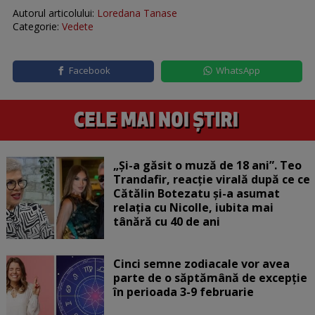
Autorul articolului:
Loredana Tanase
Categorie:
Vedete
Facebook
WhatsApp
„Și-a găsit o muză de 18 ani”. Teo
Trandafir, reacție virală după ce ce
Cătălin Botezatu și-a asumat
relația cu Nicolle, iubita mai
tânără cu 40 de ani
Cinci semne zodiacale vor avea
parte de o săptămână de excepție
în perioada 3-9 februarie