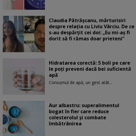
Claudia Pătrășcanu, mărturisiri
despre relația cu Liviu Vârciu. De ce
s-au despărțit cei doi: „Eu mi-aș fi
dorit să fi rămas doar prieteni”
Hidratarea corectă: 5 boli pe care
le poți preveni dacă bei suficientă
apă
Consumul de apă, un gest atât...
Aur albastru: superalimentul
bogat în fier care reduce
colesterolul și combate
îmbătrânirea