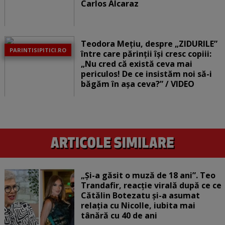
Carlos Alcaraz
Teodora Mețiu, despre „ZIDURILE”
PARINTISIPITICI.RO
între care părinții își cresc copiii:
„Nu cred că există ceva mai
periculos! De ce insistăm noi să-i
băgăm în așa ceva?” / VIDEO
„Și-a găsit o muză de 18 ani”. Teo
Trandafir, reacție virală după ce ce
Cătălin Botezatu și-a asumat
relația cu Nicolle, iubita mai
tânără cu 40 de ani