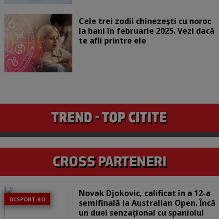
Cele trei zodii chinezești cu noroc
la bani în februarie 2025. Vezi dacă
te afli printre ele
Novak Djokovic, calificat în a 12-a
DCSPORT.RO
semifinală la Australian Open. Încă
un duel senzațional cu spaniolul