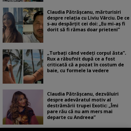
Claudia Pătrășcanu, mărturisiri
despre relația cu Liviu Vârciu. De ce
s-au despărțit cei doi: „Eu mi-aș fi
dorit să fi rămas doar prieteni”
„Turbați când vedeți corpul ăsta”.
Rux a răbufnit după ce a fost
criticată că a pozat în costum de
baie, cu formele la vedere
Claudia Pătrășcanu, dezvăluiri
despre adevăratul motiv al
destrămării trupei Exotic: „Îmi
pare rău că nu am mers mai
departe cu Andreea”