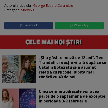
Autorul articolului:
George Eduard Caramiciu
Categorie:
Showbiz
Facebook
WhatsApp
„Și-a găsit o muză de 18 ani”. Teo
Trandafir, reacție virală după ce ce
Cătălin Botezatu și-a asumat
relația cu Nicolle, iubita mai
tânără cu 40 de ani
Cinci semne zodiacale vor avea
parte de o săptămână de excepție
în perioada 3-9 februarie