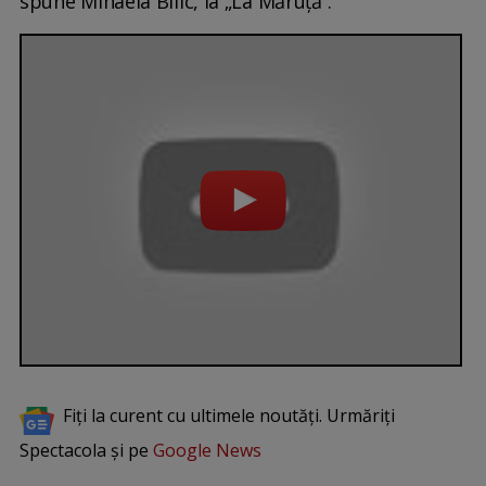
spune Mihaela Bilic, la „La Măruță”.
Fiți la curent cu ultimele noutăți. Urmăriți
Spectacola și pe
Google News