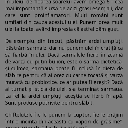
În uleiul de floarea-soarelui avem omega-6 - cea
mai importantă sursă de acizi grași esențiali, dar
care sunt proinflamatori. Mulți români sunt
umflați din cauza acestui ulei. Punem prea mult
ulei la toate, având impresia că astfel dăm gust.
De exemplu, din trecut, păstrăm ardei umpluți,
păstrăm sarmale, dar nu punem ulei în cratiță ca
să fiarbă în ulei. Dacă sarmalele fierb în zeamă
de varză cu puțin bulion, este o sarma dietetică,
și culmea, sarmaua poate fi inclusă în dieta de
slăbire pentru că ai orez cu carne tocată și varză
murată cu probiotice, ce ar putea fi greșit? Dacă
ai turnat și sticla de ulei, s-a terminat sarmaua.
La fel la ardei umpluți, aceștia se fierb în apă.
Sunt produse potrivite pentru slăbit.
Chifteluțele fie le punem la cuptor, fie le prăjim
într-o incintă din aceasta cu vapori de grăsime”,