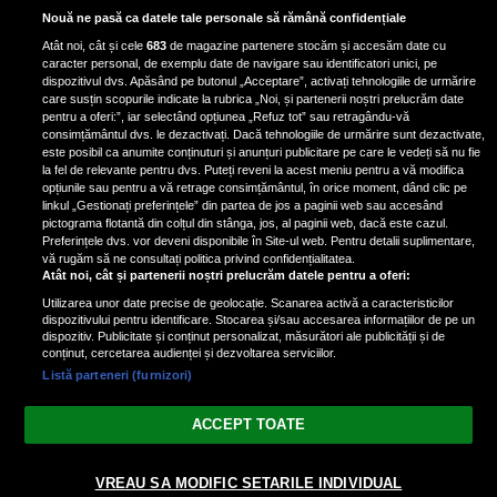
Scene incredibile! Ilinca Vandici a
Nouă ne pasă ca datele tale personale să rămână confidențiale
pus mâna pe aparatul de
Atât noi, cât și cele
683
de magazine partenere stocăm și accesăm date cu
fotografiat al unui paparazzo și i l-
caracter personal, de exemplu date de navigare sau identificatori unici, pe
a aruncat la gunoi: „S-a dus la
dispozitivul dvs. Apăsând pe butonul „Acceptare”, activați tehnologiile de urmărire
poliție. Nu mai aveam aer”
care susțin scopurile indicate la rubrica „Noi, și partenerii noștri prelucrăm date
pentru a oferi:”, iar selectând opțiunea „Refuz tot” sau retragându-vă
consimțământul dvs. le dezactivați. Dacă tehnologiile de urmărire sunt dezactivate,
este posibil ca anumite conținuturi și anunțuri publicitare pe care le vedeți să nu fie
Oana Moșneagu, mărturisiri
la fel de relevante pentru dvs. Puteți reveni la acest meniu pentru a vă modifica
despre începutul relației cu Vlad
opțiunile sau pentru a vă retrage consimțământul, în orice moment, dând clic pe
linkul „Gestionați preferințele” din partea de jos a paginii web sau accesând
Gherman: „Eu am fost îngrozită de
pictograma flotantă din colțul din stânga, jos, al paginii web, dacă este cazul.
aceasta posibilă relație”
Preferințele dvs. vor deveni disponibile în Site-ul web. Pentru detalii suplimentare,
vă rugăm să ne consultați politica privind confidențialitatea.
Atât noi, cât și partenerii noștri prelucrăm datele pentru a oferi:
Utilizarea unor date precise de geolocație. Scanarea activă a caracteristicilor
dispozitivului pentru identificare. Stocarea și/sau accesarea informațiilor de pe un
dispozitiv. Publicitate și conținut personalizat, măsurători ale publicității și de
conținut, cercetarea audienței și dezvoltarea serviciilor.
Listă parteneri (furnizori)
Vezi varianta Desktop
ACCEPT TOATE
Politica de confidențialitate
Politica cookies
Gestionați preferințele
|
|
© 2026 spectacola.ro | Toate drepturile rezervate.
VREAU SA MODIFIC SETARILE INDIVIDUAL