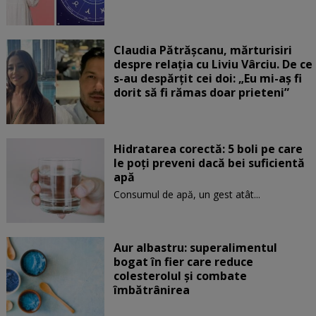
Claudia Pătrășcanu, mărturisiri
despre relația cu Liviu Vârciu. De ce
s-au despărțit cei doi: „Eu mi-aș fi
dorit să fi rămas doar prieteni”
Hidratarea corectă: 5 boli pe care
le poți preveni dacă bei suficientă
apă
Consumul de apă, un gest atât...
Aur albastru: superalimentul
bogat în fier care reduce
colesterolul și combate
îmbătrânirea