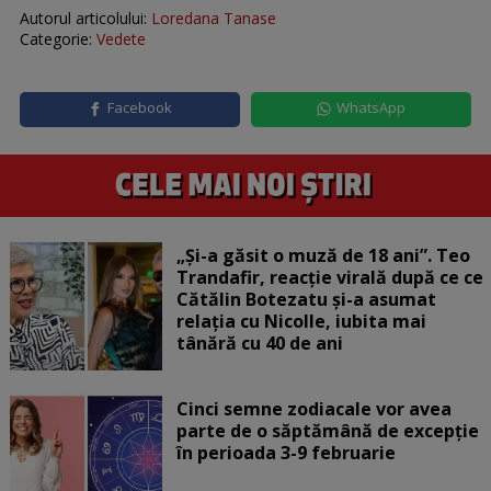
Autorul articolului:
Loredana Tanase
Categorie:
Vedete
Facebook
WhatsApp
„Și-a găsit o muză de 18 ani”. Teo
Trandafir, reacție virală după ce ce
Cătălin Botezatu și-a asumat
relația cu Nicolle, iubita mai
tânără cu 40 de ani
Cinci semne zodiacale vor avea
parte de o săptămână de excepție
în perioada 3-9 februarie