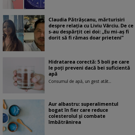
Claudia Pătrășcanu, mărturisiri
despre relația cu Liviu Vârciu. De ce
s-au despărțit cei doi: „Eu mi-aș fi
dorit să fi rămas doar prieteni”
Hidratarea corectă: 5 boli pe care
le poți preveni dacă bei suficientă
apă
Consumul de apă, un gest atât...
Aur albastru: superalimentul
bogat în fier care reduce
colesterolul și combate
îmbătrânirea