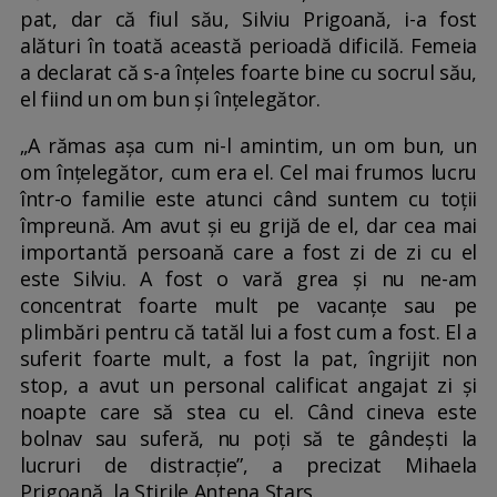
pat, dar că fiul său, Silviu Prigoană, i-a fost
alături în toată această perioadă dificilă. Femeia
a declarat că s-a înțeles foarte bine cu socrul său,
el fiind un om bun și înțelegător.
„A rămas așa cum ni-l amintim, un om bun, un
om înțelegător, cum era el. Cel mai frumos lucru
într-o familie este atunci când suntem cu toții
împreună. Am avut și eu grijă de el, dar cea mai
importantă persoană care a fost zi de zi cu el
este Silviu. A fost o vară grea și nu ne-am
concentrat foarte mult pe vacanțe sau pe
plimbări pentru că tatăl lui a fost cum a fost. El a
suferit foarte mult, a fost la pat, îngrijit non
stop, a avut un personal calificat angajat zi și
noapte care să stea cu el. Când cineva este
bolnav sau suferă, nu poți să te gândești la
lucruri de distracție”, a precizat Mihaela
Prigoană, la Știrile Antena Stars.