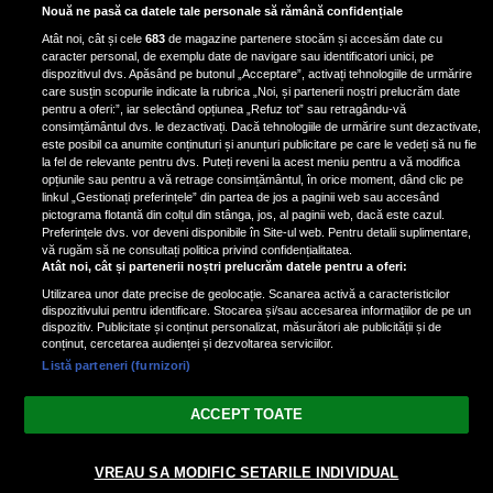
Scene incredibile! Ilinca Vandici a
Nouă ne pasă ca datele tale personale să rămână confidențiale
pus mâna pe aparatul de
Atât noi, cât și cele
683
de magazine partenere stocăm și accesăm date cu
fotografiat al unui paparazzo și i l-
caracter personal, de exemplu date de navigare sau identificatori unici, pe
a aruncat la gunoi: „S-a dus la
dispozitivul dvs. Apăsând pe butonul „Acceptare”, activați tehnologiile de urmărire
poliție. Nu mai aveam aer”
care susțin scopurile indicate la rubrica „Noi, și partenerii noștri prelucrăm date
pentru a oferi:”, iar selectând opțiunea „Refuz tot” sau retragându-vă
consimțământul dvs. le dezactivați. Dacă tehnologiile de urmărire sunt dezactivate,
este posibil ca anumite conținuturi și anunțuri publicitare pe care le vedeți să nu fie
Oana Moșneagu, mărturisiri
la fel de relevante pentru dvs. Puteți reveni la acest meniu pentru a vă modifica
despre începutul relației cu Vlad
opțiunile sau pentru a vă retrage consimțământul, în orice moment, dând clic pe
linkul „Gestionați preferințele” din partea de jos a paginii web sau accesând
Gherman: „Eu am fost îngrozită de
pictograma flotantă din colțul din stânga, jos, al paginii web, dacă este cazul.
aceasta posibilă relație”
Preferințele dvs. vor deveni disponibile în Site-ul web. Pentru detalii suplimentare,
vă rugăm să ne consultați politica privind confidențialitatea.
Atât noi, cât și partenerii noștri prelucrăm datele pentru a oferi:
Utilizarea unor date precise de geolocație. Scanarea activă a caracteristicilor
dispozitivului pentru identificare. Stocarea și/sau accesarea informațiilor de pe un
dispozitiv. Publicitate și conținut personalizat, măsurători ale publicității și de
conținut, cercetarea audienței și dezvoltarea serviciilor.
Listă parteneri (furnizori)
Vezi varianta Desktop
ACCEPT TOATE
Politica de confidențialitate
Politica cookies
Gestionați preferințele
|
|
© 2026 spectacola.ro | Toate drepturile rezervate.
VREAU SA MODIFIC SETARILE INDIVIDUAL