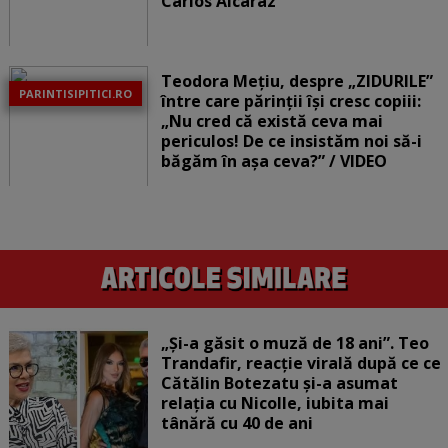
Carlos Alcaraz
Teodora Mețiu, despre „ZIDURILE”
PARINTISIPITICI.RO
între care părinții își cresc copiii:
„Nu cred că există ceva mai
periculos! De ce insistăm noi să-i
băgăm în așa ceva?” / VIDEO
„Și-a găsit o muză de 18 ani”. Teo
Trandafir, reacție virală după ce ce
Cătălin Botezatu și-a asumat
relația cu Nicolle, iubita mai
tânără cu 40 de ani