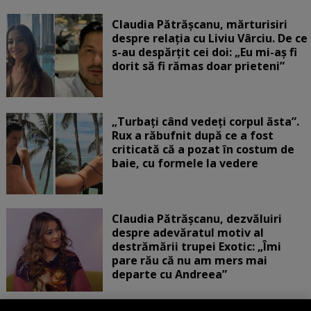
Claudia Pătrășcanu, mărturisiri
despre relația cu Liviu Vârciu. De ce
s-au despărțit cei doi: „Eu mi-aș fi
dorit să fi rămas doar prieteni”
„Turbați când vedeți corpul ăsta”.
Rux a răbufnit după ce a fost
criticată că a pozat în costum de
baie, cu formele la vedere
Claudia Pătrășcanu, dezvăluiri
despre adevăratul motiv al
destrămării trupei Exotic: „Îmi
pare rău că nu am mers mai
departe cu Andreea”