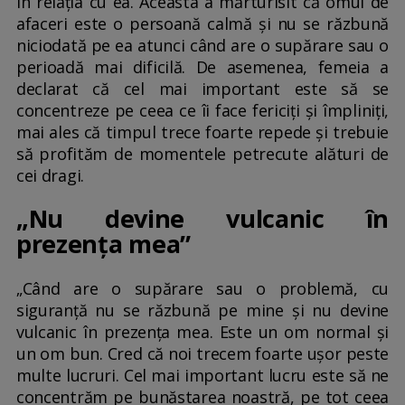
în relația cu ea. Aceasta a mărturisit că omul de
afaceri este o persoană calmă și nu se răzbună
niciodată pe ea atunci când are o supărare sau o
perioadă mai dificilă. De asemenea, femeia a
declarat că cel mai important este să se
concentreze pe ceea ce îi face fericiți și împliniți,
mai ales că timpul trece foarte repede și trebuie
să profităm de momentele petrecute alături de
cei dragi.
„Nu devine vulcanic în
prezența mea”
„Când are o supărare sau o problemă, cu
siguranță nu se răzbună pe mine și nu devine
vulcanic în prezența mea. Este un om normal și
un om bun. Cred că noi trecem foarte ușor peste
multe lucruri. Cel mai important lucru este să ne
concentrăm pe bunăstarea noastră, pe tot ceea