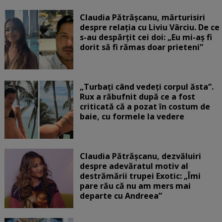
Claudia Pătrășcanu, mărturisiri
despre relația cu Liviu Vârciu. De ce
s-au despărțit cei doi: „Eu mi-aș fi
dorit să fi rămas doar prieteni”
„Turbați când vedeți corpul ăsta”.
Rux a răbufnit după ce a fost
criticată că a pozat în costum de
baie, cu formele la vedere
Claudia Pătrășcanu, dezvăluiri
despre adevăratul motiv al
destrămării trupei Exotic: „Îmi
pare rău că nu am mers mai
departe cu Andreea”