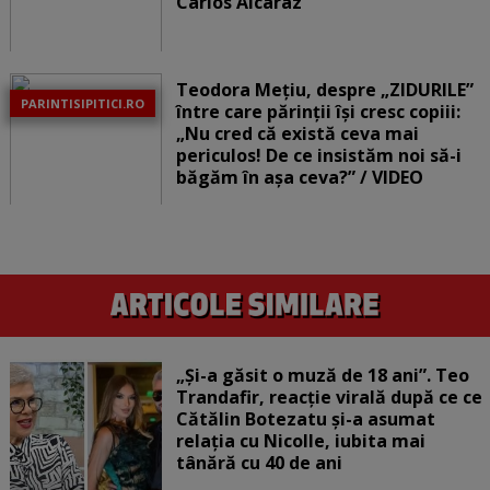
Carlos Alcaraz
Teodora Mețiu, despre „ZIDURILE”
PARINTISIPITICI.RO
între care părinții își cresc copiii:
„Nu cred că există ceva mai
periculos! De ce insistăm noi să-i
băgăm în așa ceva?” / VIDEO
„Și-a găsit o muză de 18 ani”. Teo
Trandafir, reacție virală după ce ce
Cătălin Botezatu și-a asumat
relația cu Nicolle, iubita mai
tânără cu 40 de ani