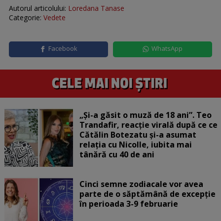
Autorul articolului:
Loredana Tanase
Categorie:
Vedete
Facebook
WhatsApp
„Și-a găsit o muză de 18 ani”. Teo
Trandafir, reacție virală după ce ce
Cătălin Botezatu și-a asumat
relația cu Nicolle, iubita mai
tânără cu 40 de ani
Cinci semne zodiacale vor avea
parte de o săptămână de excepție
în perioada 3-9 februarie