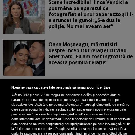
Scene incredibile! Ilinca Vandici a
pus mâna pe aparatul de
fotografiat al unui paparazzo și i l-
a aruncat la gunoi: „S-a dus la
poliție. Nu mai aveam aer”
Oana Moșneagu, mărturisiri
despre începutul relației cu Vlad
Gherman: „Eu am fost îngrozită de
aceasta posibilă relație”
Unde locuiesc Alberto Guță și
Nouă ne pasă ca datele tale personale să rămână confidențiale
iubita lui, după ce au plecat din
Atât noi, cât și cele
683
de magazine partenere stocăm și accesăm date cu
casa Narcisei Balaban: „Noi
caracter personal, de exemplu date de navigare sau identificatori unici, pe
suntem într-o casă cu două-trei
dispozitivul dvs. Apăsând pe butonul „Acceptare”, activați tehnologiile de urmărire
etaje”
care susțin scopurile indicate la rubrica „Noi, și partenerii noștri prelucrăm date
pentru a oferi:”, iar selectând opțiunea „Refuz tot” sau retragându-vă
consimțământul dvs. le dezactivați. Dacă tehnologiile de urmărire sunt dezactivate,
este posibil ca anumite conținuturi și anunțuri publicitare pe care le vedeți să nu fie
Oana Roman, achiziție după
la fel de relevante pentru dvs. Puteți reveni la acest meniu pentru a vă modifica
achiziție. Suma exorbitantă pe
opțiunile sau pentru a vă retrage consimțământul, în orice moment, dând clic pe