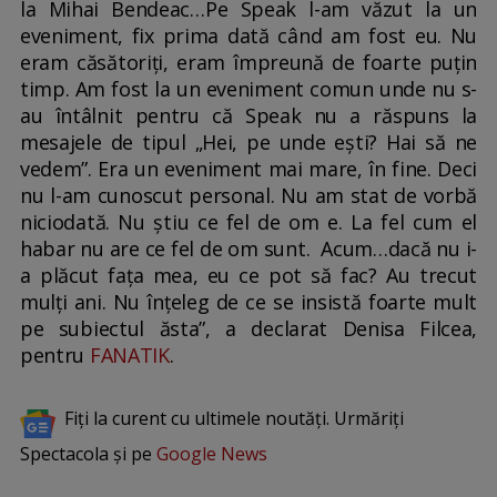
la Mihai Bendeac…Pe Speak l-am văzut la un
eveniment, fix prima dată când am fost eu. Nu
eram căsătoriți, eram împreună de foarte puțin
timp. Am fost la un eveniment comun unde nu s-
au întâlnit pentru că Speak nu a răspuns la
mesajele de tipul „Hei, pe unde ești? Hai să ne
vedem”. Era un eveniment mai mare, în fine. Deci
nu l-am cunoscut personal. Nu am stat de vorbă
niciodată. Nu știu ce fel de om e. La fel cum el
habar nu are ce fel de om sunt. Acum…dacă nu i-
a plăcut fața mea, eu ce pot să fac? Au trecut
mulți ani. Nu înțeleg de ce se insistă foarte mult
pe subiectul ăsta”, a declarat Denisa Filcea,
pentru
FANATIK
.
Fiți la curent cu ultimele noutăți. Urmăriți
Spectacola și pe
Google News