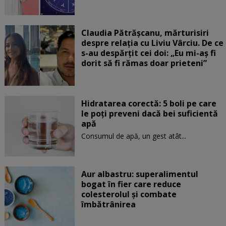
Claudia Pătrășcanu, mărturisiri
despre relația cu Liviu Vârciu. De ce
s-au despărțit cei doi: „Eu mi-aș fi
dorit să fi rămas doar prieteni”
Hidratarea corectă: 5 boli pe care
le poți preveni dacă bei suficientă
apă
Consumul de apă, un gest atât...
Aur albastru: superalimentul
bogat în fier care reduce
colesterolul și combate
îmbătrânirea