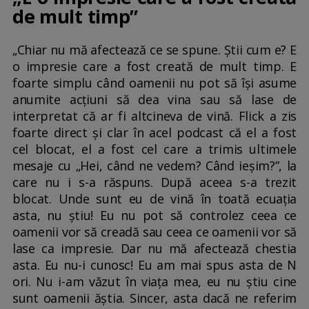
de mult timp”
„Chiar nu mă afectează ce se spune. Știi cum e? E
o impresie care a fost creată de mult timp. E
foarte simplu când oamenii nu pot să își asume
anumite acțiuni să dea vina sau să lase de
interpretat că ar fi altcineva de vină. Flick a zis
foarte direct și clar în acel podcast că el a fost
cel blocat, el a fost cel care a trimis ultimele
mesaje cu „Hei, când ne vedem? Când ieșim?”, la
care nu i s-a răspuns. După aceea s-a trezit
blocat. Unde sunt eu de vină în toată ecuația
asta, nu știu! Eu nu pot să controlez ceea ce
oamenii vor să creadă sau ceea ce oamenii vor să
lase ca impresie. Dar nu mă afectează chestia
asta. Eu nu-i cunosc! Eu am mai spus asta de N
ori. Nu i-am văzut în viața mea, eu nu știu cine
sunt oamenii ăștia. Sincer, asta dacă ne referim