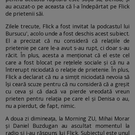
au acuzat-o pe aceasta că l-a îndepărtat pe Flick
de prietenii săi.
Zilele trecute, Flick a fost invitat la podcastul lui
Bursucu', acolo unde a fost deschis acest subiect.
El a precizat că nu consideră că relațiile de
prietenie pe care le-a avut s-au rupt, ci doar s-au
răcit. În plus, acesta a menționat că el este cel
care a fost blocat pe rețelele sociale și că nu a
întrerupt niciodată o relație de prietenie. În plus,
Flick a declarat că nu a simțit niciodată nevoia să
își ceară scuze pentru că nu consideră că a greșit
cu ceva și că dacă va pierde vreodată vreun
prieten pentru relația pe care el și Denisa o au,
nu a pierdut, de fapt, nimic.
A doua zi dimineața, la Morning ZU, Mihai Morar
și Daniel Buzdugan au ascultat momentul la
radio și i-au răspuns lui Flick. Subiectul este unul