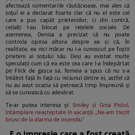
afectează comentariile răutăcioase, mai ales că
soțul ei a declarat foarte clar că nu el este cel
care a pus capăt prieteniilor, ci din contră,
ceilalți l-au blocat pe rețelele sociale. De
asemenea, Denisa a precizat că nu poate
controla opinia altora despre ea și că, în
realitate, ea nici măcar nu i-a cunoscut pe foștii
prieteni ai soțului său. Deși au existat multe
speculații cum că ea este cea care l-a îndepărtat
pe Flick de gașca sa, femeia a spus că nu s-a
întâlnit față în față cu niciunul dintre ei, astfel că
nu au avut ocazia să petreacă timp împreună și
să se cunoască cu adevărat.
Te-ar putea interesa și:
Smiley și Gina Pistol,
întâmplare neașteptate în vacanță: „Ne-am trezit
brusc de la alarma de incendiu”
„E o impresie care a fost creată