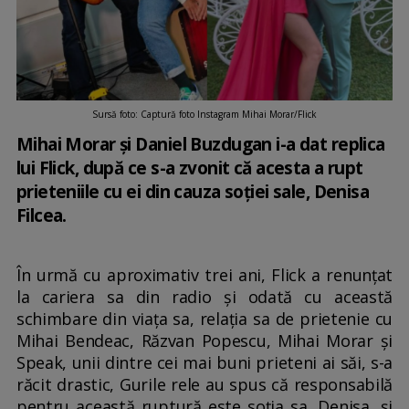
Sursă foto: Captură foto Instagram Mihai Morar/Flick
Mihai Morar și Daniel Buzdugan i-a dat replica
lui Flick, după ce s-a zvonit că acesta a rupt
prieteniile cu ei din cauza soției sale, Denisa
Filcea.
În urmă cu aproximativ trei ani, Flick a renunțat
la cariera sa din radio și odată cu această
schimbare din viața sa, relația sa de prietenie cu
Mihai Bendeac, Răzvan Popescu, Mihai Morar și
Speak, unii dintre cei mai buni prieteni ai săi, s-a
răcit drastic, Gurile rele au spus că responsabilă
pentru această ruptură este soția sa, Denisa, și