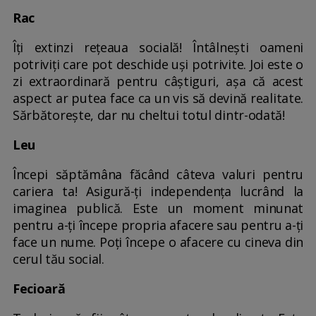
Rac
Îți extinzi rețeaua socială! Întâlnești oameni
potriviți care pot deschide uși potrivite. Joi este o
zi extraordinară pentru câștiguri, așa că acest
aspect ar putea face ca un vis să devină realitate.
Sărbătorește, dar nu cheltui totul dintr-odată!
Leu
Începi săptămâna făcând câteva valuri pentru
cariera ta! Asigură-ți independența lucrând la
imaginea publică. Este un moment minunat
pentru a-ți începe propria afacere sau pentru a-ți
face un nume. Poți începe o afacere cu cineva din
cerul tău social.
Fecioară