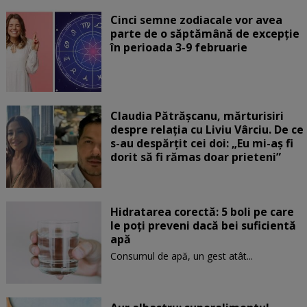
Cinci semne zodiacale vor avea
parte de o săptămână de excepție
în perioada 3-9 februarie
Claudia Pătrășcanu, mărturisiri
despre relația cu Liviu Vârciu. De ce
s-au despărțit cei doi: „Eu mi-aș fi
dorit să fi rămas doar prieteni”
Hidratarea corectă: 5 boli pe care
le poți preveni dacă bei suficientă
apă
Consumul de apă, un gest atât...