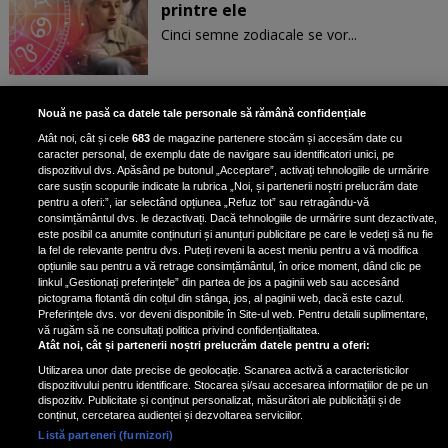
printre ele
Cinci semne zodiacale se vor...
Patru zodii primesc un mesaj
Nouă ne pasă ca datele tale personale să rămână confidențiale
special de la Univers pe 30
Atât noi, cât și cele
683
de magazine partenere stocăm și accesăm date cu
ianuarie. Vezi dacă te afli printre
caracter personal, de exemplu date de navigare sau identificatori unici, pe
ele
dispozitivul dvs. Apăsând pe butonul „Acceptare”, activați tehnologiile de urmărire
care susțin scopurile indicate la rubrica „Noi, și partenerii noștri prelucrăm date
pentru a oferi:”, iar selectând opțiunea „Refuz tot” sau retragându-vă
consimțământul dvs. le dezactivați. Dacă tehnologiile de urmărire sunt dezactivate,
este posibil ca anumite conținuturi și anunțuri publicitare pe care le vedeți să nu fie
3 zodii ale căror dorințe devin
la fel de relevante pentru dvs. Puteți reveni la acest meniu pentru a vă modifica
realitate pe 29 ianuarie 2025. Vezi
opțiunile sau pentru a vă retrage consimțământul, în orice moment, dând clic pe
linkul „Gestionați preferințele” din partea de jos a paginii web sau accesând
dacă te afli printre cei norocoși
pictograma flotantă din colțul din stânga, jos, al paginii web, dacă este cazul.
Preferințele dvs. vor deveni disponibile în Site-ul web. Pentru detalii suplimentare,
vă rugăm să ne consultați politica privind confidențialitatea.
Atât noi, cât și partenerii noștri prelucrăm datele pentru a oferi:
Utilizarea unor date precise de geolocație. Scanarea activă a caracteristicilor
dispozitivului pentru identificare. Stocarea și/sau accesarea informațiilor de pe un
dispozitiv. Publicitate și conținut personalizat, măsurători ale publicității și de
conținut, cercetarea audienței și dezvoltarea serviciilor.
Listă parteneri (furnizori)