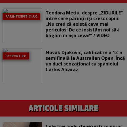
Teodora Mețiu, despre „ZIDURILE”
PARINTISIPITICI.RO
între care părinții își cresc copiii:
„Nu cred că există ceva mai
periculos! De ce insistăm noi să-i
băgăm în așa ceva?” / VIDEO
Novak Djokovic, calificat în a 12-a
DCSPORT.RO
semifinală la Australian Open. Încă
un duel senzațional cu spaniolul
Carlos Alcaraz
Cele trei zodii chinezești cu noroc