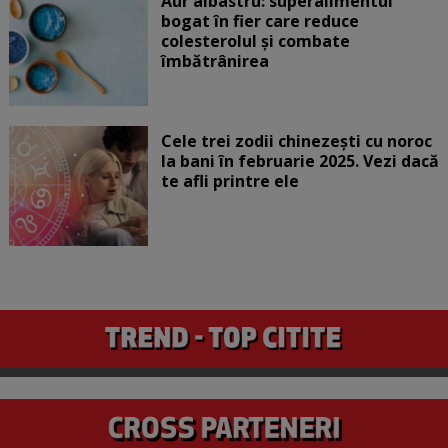
Aur albastru: superalimentul
bogat în fier care reduce
colesterolul și combate
îmbătrânirea
Cele trei zodii chinezești cu noroc
la bani în februarie 2025. Vezi dacă
te afli printre ele