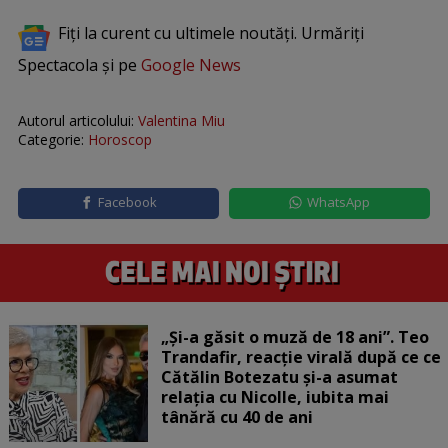
Fiți la curent cu ultimele noutăți. Urmăriți
Spectacola și pe
Google News
Autorul articolului:
Valentina Miu
Categorie:
Horoscop
Facebook
WhatsApp
„Și-a găsit o muză de 18 ani”. Teo
Trandafir, reacție virală după ce ce
Cătălin Botezatu și-a asumat
relația cu Nicolle, iubita mai
tânără cu 40 de ani