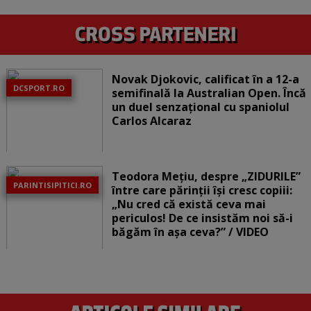
Novak Djokovic, calificat în a 12-a
DCSPORT.RO
semifinală la Australian Open. Încă
un duel senzațional cu spaniolul
Carlos Alcaraz
Teodora Mețiu, despre „ZIDURILE”
PARINTISIPITICI.RO
între care părinții își cresc copiii:
„Nu cred că există ceva mai
periculos! De ce insistăm noi să-i
băgăm în așa ceva?” / VIDEO