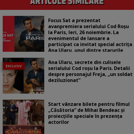
Focus Sat a prezentat
avanpremiera serialului Cod Roșu
la Paris, Ieri, 26 noiembrie. La
evenimentul de lansare a
participat ca invitat special actrița
Ana Ularu, unul dintre starurile
serialului
Ana Ularu, secrete din culisele
EXCLUSIV
serialului Cod roșu la Paris. Detalii
despre personajul Freja, „un soldat
deziluzionat”
Start vânzare bilete pentru filmul
„Căsătoria” de Mihai Bendeac și
proiecțiile speciale în prezența
actorilor