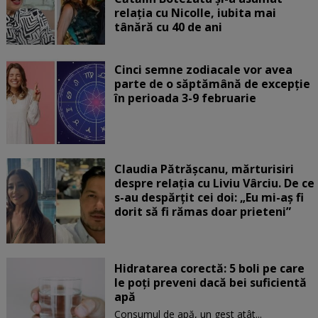
relația cu Nicolle, iubita mai
tânără cu 40 de ani
Cinci semne zodiacale vor avea
parte de o săptămână de excepție
în perioada 3-9 februarie
Claudia Pătrășcanu, mărturisiri
despre relația cu Liviu Vârciu. De ce
s-au despărțit cei doi: „Eu mi-aș fi
dorit să fi rămas doar prieteni”
Hidratarea corectă: 5 boli pe care
le poți preveni dacă bei suficientă
apă
Consumul de apă, un gest atât...