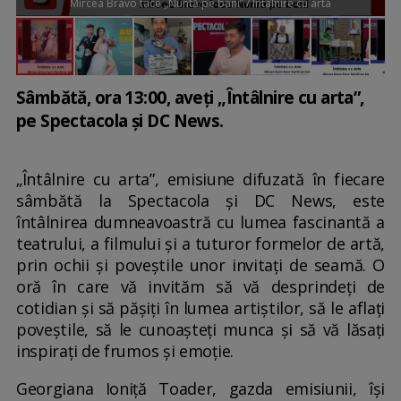
Mircea Bravo face „Nuntă pe bani” / Întâlnire cu arta
Sâmbătă, ora 13:00, aveți „Întâlnire cu arta”,
pe Spectacola și DC News.
„Întâlnire cu arta”, emisiune difuzată în fiecare
sâmbătă la Spectacola și DC News, este
întâlnirea dumneavoastră cu lumea fascinantă a
teatrului, a filmului și a tuturor formelor de artă,
prin ochii și poveștile unor invitați de seamă. O
oră în care vă invităm să vă desprindeți de
cotidian și să pășiți în lumea artiștilor, să le aflați
poveștile, să le cunoașteți munca și să vă lăsați
inspirați de frumos și emoție.
Georgiana Ioniță Toader, gazda emisiunii, își