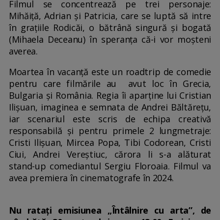
Filmul se concentrează pe trei personaje:
Mihăiță, Adrian și Patricia, care se luptă să intre
în grațiile Rodicăi, o bătrână singură și bogată
(Mihaela Deceanu) în speranța că-i vor moșteni
averea.
Moartea în vacanță este un roadtrip de comedie
pentru care filmările au avut loc în Grecia,
Bulgaria și România. Regia îi aparține lui Cristian
Ilișuan, imaginea e semnata de Andrei Băltărețu,
iar scenariul este scris de echipa creativă
responsabilă și pentru primele 2 lungmetraje:
Cristi Ilișuan, Mircea Popa, Tibi Codorean, Cristi
Ciui, Andrei Vereștiuc, cărora li s-a alăturat
stand-up comediantul Sergiu Floroaia. Filmul va
avea premiera în cinematografe în 2024.
Nu ratați emisiunea „Întâlnire cu arta”, de