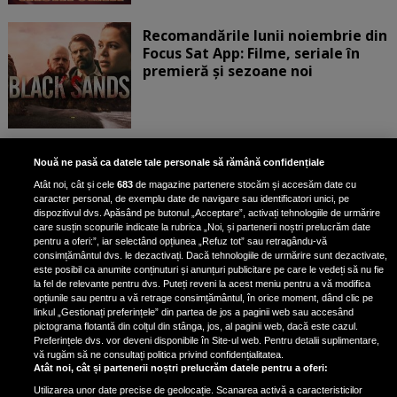
Recomandările lunii noiembrie din
Focus Sat App: Filme, seriale în
premieră și sezoane noi
Mihai Bendeac a fost bătut măr de
Nouă ne pasă ca datele tale personale să rămână confidențiale
campionul mondial de kickboxing
Atât noi, cât și cele
683
de magazine partenere stocăm și accesăm date cu
Andrei Stoica
caracter personal, de exemplu date de navigare sau identificatori unici, pe
dispozitivul dvs. Apăsând pe butonul „Acceptare”, activați tehnologiile de urmărire
Pozele în care celebrul actor...
care susțin scopurile indicate la rubrica „Noi, și partenerii noștri prelucrăm date
pentru a oferi:”, iar selectând opțiunea „Refuz tot” sau retragându-vă
consimțământul dvs. le dezactivați. Dacă tehnologiile de urmărire sunt dezactivate,
este posibil ca anumite conținuturi și anunțuri publicitare pe care le vedeți să nu fie
Festivalul filmelor de artă la
la fel de relevante pentru dvs. Puteți reveni la acest meniu pentru a vă modifica
Happy Cinema Vitantis: o călătorie
opțiunile sau pentru a vă retrage consimțământul, în orice moment, dând clic pe
linkul „Gestionați preferințele” din partea de jos a paginii web sau accesând
vizuală prin marile capodopere ale
pictograma flotantă din colțul din stânga, jos, al paginii web, dacă este cazul.
lumii
Preferințele dvs. vor deveni disponibile în Site-ul web. Pentru detalii suplimentare,
vă rugăm să ne consultați politica privind confidențialitatea.
Atât noi, cât și partenerii noștri prelucrăm datele pentru a oferi:
Utilizarea unor date precise de geolocație. Scanarea activă a caracteristicilor