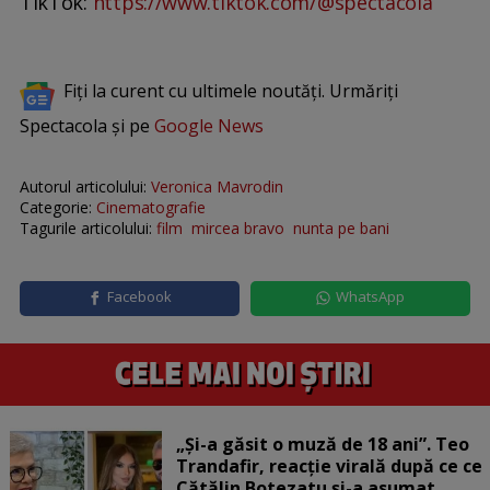
TikTok:
https://www.tiktok.com/@spectacola
Fiți la curent cu ultimele noutăți. Urmăriți
Spectacola și pe
Google News
Autorul articolului:
Veronica Mavrodin
Categorie:
Cinematografie
Tagurile articolului:
film
mircea bravo
nunta pe bani
Facebook
WhatsApp
„Și-a găsit o muză de 18 ani”. Teo
Trandafir, reacție virală după ce ce
Cătălin Botezatu și-a asumat