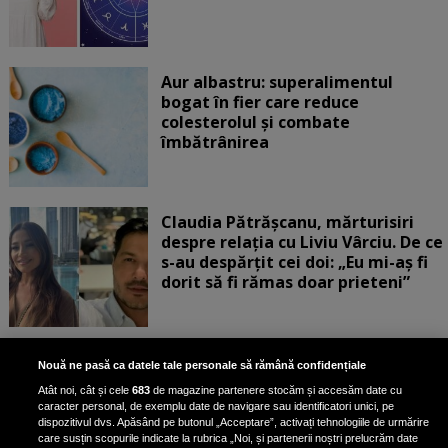
Aur albastru: superalimentul
bogat în fier care reduce
colesterolul și combate
îmbătrânirea
Claudia Pătrășcanu, mărturisiri
despre relația cu Liviu Vârciu. De ce
s-au despărțit cei doi: „Eu mi-aș fi
dorit să fi rămas doar prieteni”
„Turbați când vedeți corpul ăsta”.
Nouă ne pasă ca datele tale personale să rămână confidențiale
Rux a răbufnit după ce a fost
Atât noi, cât și cele
683
de magazine partenere stocăm și accesăm date cu
criticată că a pozat în costum de
caracter personal, de exemplu date de navigare sau identificatori unici, pe
baie, cu formele la vedere
dispozitivul dvs. Apăsând pe butonul „Acceptare”, activați tehnologiile de urmărire
care susțin scopurile indicate la rubrica „Noi, și partenerii noștri prelucrăm date