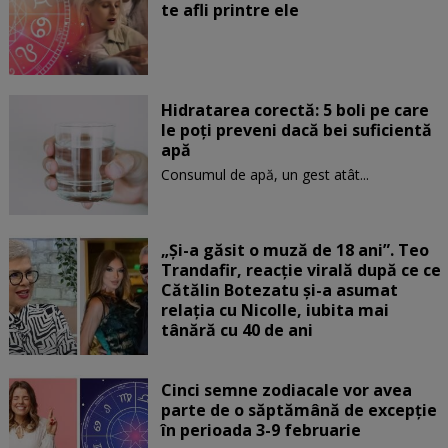
te afli printre ele
Hidratarea corectă: 5 boli pe care
le poți preveni dacă bei suficientă
apă
Consumul de apă, un gest atât...
„Și-a găsit o muză de 18 ani”. Teo
Trandafir, reacție virală după ce ce
Cătălin Botezatu și-a asumat
relația cu Nicolle, iubita mai
tânără cu 40 de ani
Cinci semne zodiacale vor avea
parte de o săptămână de excepție
în perioada 3-9 februarie