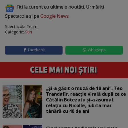
Fiți la curent cu ultimele noutăți. Urmăriți
Spectacola și pe
Google News
Spectacola Team
Categorie:
Stiri
Facebook
WhatsApp
„Și-a găsit o muză de 18 ani”. Teo
Trandafir, reacție virală după ce ce
Cătălin Botezatu și-a asumat
relația cu Nicolle, iubita mai
tânără cu 40 de ani