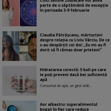
Cinci semne zodiacale vor avea
parte de o săptămână de excepție
în perioada 3-9 februarie
Claudia Pătrășcanu, mărturisiri
despre relația cu Liviu Vârciu. De ce
s-au despărțit cei doi: „Eu mi-aș fi
dorit să fi rămas doar prieteni”
Hidratarea corectă: 5 boli pe care
le poți preveni dacă bei suficientă
apă
Consumul de apă, un gest atât...
Aur albastru: superalimentul
bogat în fier care reduce