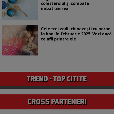
colesterolul și combate
îmbătrânirea
Cele trei zodii chinezești cu noroc
la bani în februarie 2025. Vezi dacă
te afli printre ele