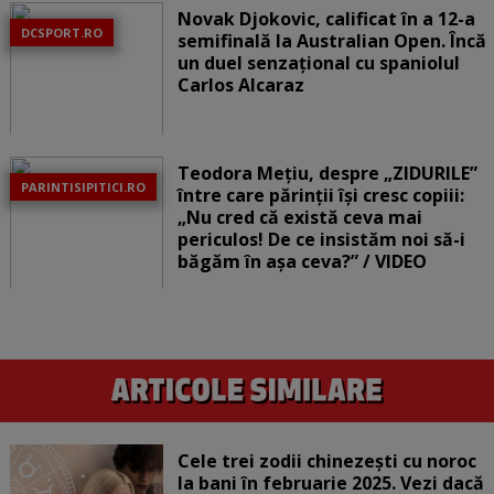
Novak Djokovic, calificat în a 12-a
DCSPORT.RO
semifinală la Australian Open. Încă
un duel senzațional cu spaniolul
Carlos Alcaraz
Teodora Mețiu, despre „ZIDURILE”
PARINTISIPITICI.RO
între care părinții își cresc copiii:
„Nu cred că există ceva mai
periculos! De ce insistăm noi să-i
băgăm în așa ceva?” / VIDEO
Cele trei zodii chinezești cu noroc
la bani în februarie 2025. Vezi dacă