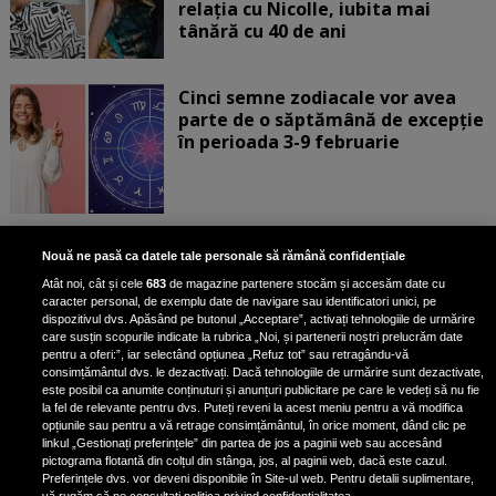
relația cu Nicolle, iubita mai
tânără cu 40 de ani
Cinci semne zodiacale vor avea
parte de o săptămână de excepție
în perioada 3-9 februarie
Aur albastru: superalimentul
Nouă ne pasă ca datele tale personale să rămână confidențiale
bogat în fier care reduce
Atât noi, cât și cele
683
de magazine partenere stocăm și accesăm date cu
colesterolul și combate
caracter personal, de exemplu date de navigare sau identificatori unici, pe
îmbătrânirea
dispozitivul dvs. Apăsând pe butonul „Acceptare”, activați tehnologiile de urmărire
care susțin scopurile indicate la rubrica „Noi, și partenerii noștri prelucrăm date
pentru a oferi:”, iar selectând opțiunea „Refuz tot” sau retragându-vă
consimțământul dvs. le dezactivați. Dacă tehnologiile de urmărire sunt dezactivate,
este posibil ca anumite conținuturi și anunțuri publicitare pe care le vedeți să nu fie
Claudia Pătrășcanu, mărturisiri
la fel de relevante pentru dvs. Puteți reveni la acest meniu pentru a vă modifica
despre relația cu Liviu Vârciu. De ce
opțiunile sau pentru a vă retrage consimțământul, în orice moment, dând clic pe
linkul „Gestionați preferințele” din partea de jos a paginii web sau accesând
s-au despărțit cei doi: „Eu mi-aș fi
pictograma flotantă din colțul din stânga, jos, al paginii web, dacă este cazul.
dorit să fi rămas doar prieteni”
Preferințele dvs. vor deveni disponibile în Site-ul web. Pentru detalii suplimentare,