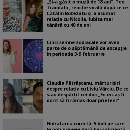
„Și-a găsit o muză de 18 ani”. Teo
Trandafir, reacție virală după ce ce
Cătălin Botezatu și-a asumat
relația cu Nicolle, iubita mai
tânără cu 40 de ani
Cinci semne zodiacale vor avea
parte de o săptămână de excepție
în perioada 3-9 februarie
Claudia Pătrășcanu, mărturisiri
despre relația cu Liviu Vârciu. De ce
s-au despărțit cei doi: „Eu mi-aș fi
dorit să fi rămas doar prieteni”
Hidratarea corectă: 5 boli pe care
le poți preveni dacă bei suficientă