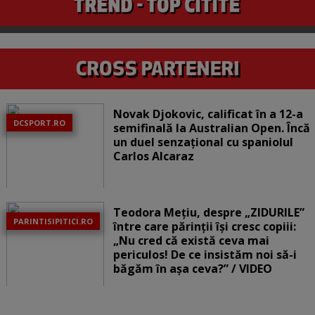
Novak Djokovic, calificat în a 12-a
DCSPORT.RO
semifinală la Australian Open. Încă
un duel senzațional cu spaniolul
Carlos Alcaraz
Teodora Mețiu, despre „ZIDURILE”
PARINTISIPITICI.RO
între care părinții își cresc copiii:
„Nu cred că există ceva mai
periculos! De ce insistăm noi să-i
băgăm în așa ceva?” / VIDEO