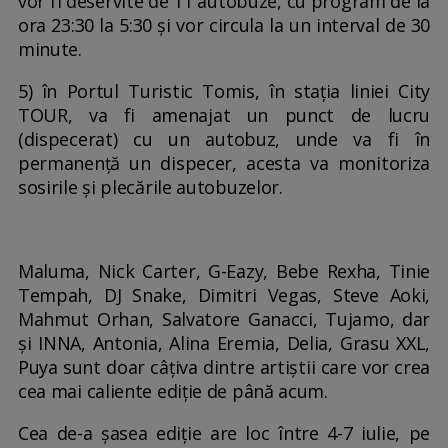
vor fi deservite de 11 autobuze, cu program de la
ora 23:30 la 5:30 și vor circula la un interval de 30
minute.
5) în Portul Turistic Tomis, în stația liniei City
TOUR, va fi amenajat un punct de lucru
(dispecerat) cu un autobuz, unde va fi în
permanență un dispecer, acesta va monitoriza
sosirile și plecările autobuzelor.
Maluma, Nick Carter, G-Eazy, Bebe Rexha, Tinie
Tempah, DJ Snake, Dimitri Vegas, Steve Aoki,
Mahmut Orhan, Salvatore Ganacci, Tujamo, dar
și INNA, Antonia, Alina Eremia, Delia, Grasu XXL,
Puya sunt doar câțiva dintre artiștii care vor crea
cea mai caliente ediție de până acum.
Cea de-a șasea ediție are loc între 4-7 iulie, pe