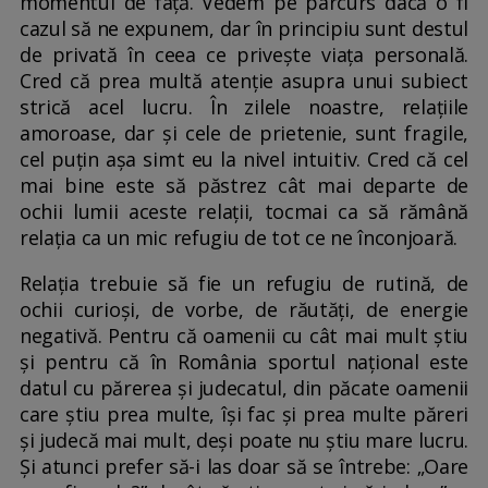
momentul de față. Vedem pe parcurs dacă o fi
cazul să ne expunem, dar în principiu sunt destul
de privată în ceea ce privește viața personală.
Cred că prea multă atenție asupra unui subiect
strică acel lucru. În zilele noastre, relațiile
amoroase, dar și cele de prietenie, sunt fragile,
cel puțin așa simt eu la nivel intuitiv. Cred că cel
mai bine este să păstrez cât mai departe de
ochii lumii aceste relații, tocmai ca să rămână
relația ca un mic refugiu de tot ce ne înconjoară.
Relația trebuie să fie un refugiu de rutină, de
ochii curioși, de vorbe, de răutăți, de energie
negativă. Pentru că oamenii cu cât mai mult știu
și pentru că în România sportul național este
datul cu părerea și judecatul, din păcate oamenii
care știu prea multe, își fac și prea multe păreri
și judecă mai mult, deși poate nu știu mare lucru.
Și atunci prefer să-i las doar să se întrebe: „Oare