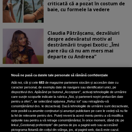
criticată că a pozat în costum de
baie, cu formele la vedere
Claudia Pătrășcanu, dezvăluiri
despre adevăratul motiv al
destrămării trupei Exotic: „Îmi
pare rău că nu am mers mai
departe cu Andreea”
Scene incredibile! Ilinca Vandici a
Nouă ne pasă ca datele tale personale să rămână confidențiale
pus mâna pe aparatul de
Atât noi, cât și cele
683
de magazine partenere stocăm și accesăm date cu
fotografiat al unui paparazzo și i l-
caracter personal, de exemplu date de navigare sau identificatori unici, pe
a aruncat la gunoi: „S-a dus la
dispozitivul dvs. Apăsând pe butonul „Acceptare”, activați tehnologiile de urmărire
poliție. Nu mai aveam aer”
care susțin scopurile indicate la rubrica „Noi, și partenerii noștri prelucrăm date
pentru a oferi:”, iar selectând opțiunea „Refuz tot” sau retragându-vă
consimțământul dvs. le dezactivați. Dacă tehnologiile de urmărire sunt dezactivate,
este posibil ca anumite conținuturi și anunțuri publicitare pe care le vedeți să nu fie
Oana Moșneagu, mărturisiri
la fel de relevante pentru dvs. Puteți reveni la acest meniu pentru a vă modifica
despre începutul relației cu Vlad
opțiunile sau pentru a vă retrage consimțământul, în orice moment, dând clic pe
linkul „Gestionați preferințele” din partea de jos a paginii web sau accesând
Gherman: „Eu am fost îngrozită de
pictograma flotantă din colțul din stânga, jos, al paginii web, dacă este cazul.