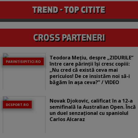
Teodora Mețiu, despre „ZIDURILE”
PARINTISIPITICI.RO
între care părinții își cresc copiii:
„Nu cred că există ceva mai
periculos! De ce insistăm noi să-i
băgăm în așa ceva?” / VIDEO
Novak Djokovic, calificat în a 12-a
DCSPORT.RO
semifinală la Australian Open. Încă
un duel senzațional cu spaniolul
Carlos Alcaraz