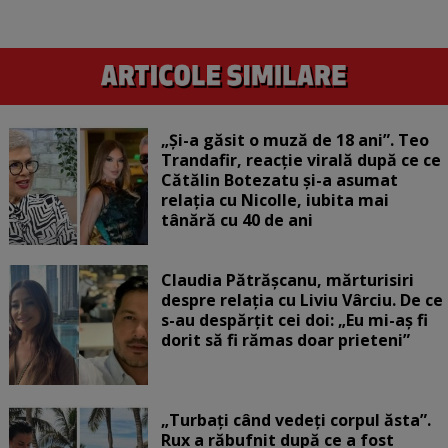
„Și-a găsit o muză de 18 ani”. Teo
Trandafir, reacție virală după ce ce
Cătălin Botezatu și-a asumat
relația cu Nicolle, iubita mai
tânără cu 40 de ani
Claudia Pătrășcanu, mărturisiri
despre relația cu Liviu Vârciu. De ce
s-au despărțit cei doi: „Eu mi-aș fi
dorit să fi rămas doar prieteni”
„Turbați când vedeți corpul ăsta”.
Rux a răbufnit după ce a fost