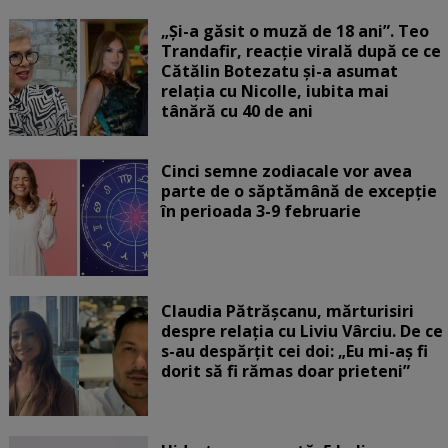
„Și-a găsit o muză de 18 ani”. Teo
Trandafir, reacție virală după ce ce
Cătălin Botezatu și-a asumat
relația cu Nicolle, iubita mai
tânără cu 40 de ani
Cinci semne zodiacale vor avea
parte de o săptămână de excepție
în perioada 3-9 februarie
Claudia Pătrășcanu, mărturisiri
despre relația cu Liviu Vârciu. De ce
s-au despărțit cei doi: „Eu mi-aș fi
dorit să fi rămas doar prieteni”