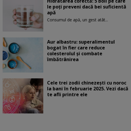
Hidratarea corectă: 5 boli pe care
le poți preveni dacă bei suficientă
apă
Consumul de apă, un gest atât...
Aur albastru: superalimentul
bogat în fier care reduce
colesterolul și combate
îmbătrânirea
Cele trei zodii chinezești cu noroc
la bani în februarie 2025. Vezi dacă
te afli printre ele