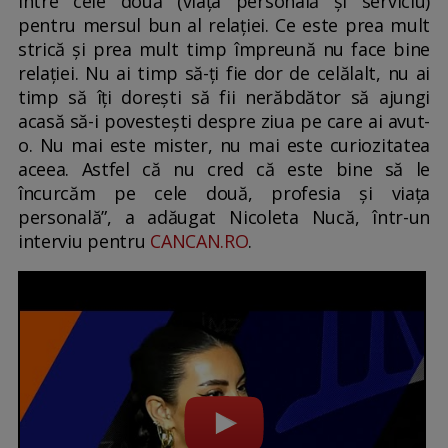
între cele două (viața personală și serviciu)
pentru mersul bun al relației. Ce este prea mult
strică și prea mult timp împreună nu face bine
relației. Nu ai timp să-ți fie dor de celălalt, nu ai
timp să îți dorești să fii nerăbdător să ajungi
acasă să-i povestești despre ziua pe care ai avut-
o. Nu mai este mister, nu mai este curiozitatea
aceea. Astfel că nu cred că este bine să le
încurcăm pe cele două, profesia și viața
personală”, a adăugat Nicoleta Nucă, într-un
interviu pentru
CANCAN.RO
.