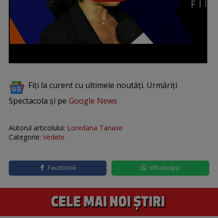
Fiți la curent cu ultimele noutăți. Urmăriți
Spectacola și pe
Google News
Autorul articolului:
Loredana Tanase
Categorie:
Vedete
Facebook
WhatsApp