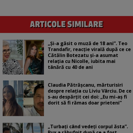
„Și-a găsit o muză de 18 ani”. Teo
Trandafir, reacție virală după ce ce
Cătălin Botezatu și-a asumat
relația cu Nicolle, iubita mai
tânără cu 40 de ani
Claudia Pătrășcanu, mărturisiri
despre relația cu Liviu Vârciu. De ce
s-au despărțit cei doi: „Eu mi-aș fi
dorit să fi rămas doar prieteni”
„Turbați când vedeți corpul ăsta”.
Rux a răbufnit după ce a fost