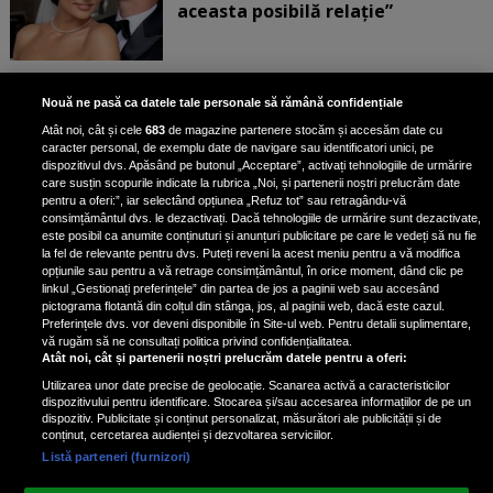
aceasta posibilă relație”
Unde locuiesc Alberto Guță și
Nouă ne pasă ca datele tale personale să rămână confidențiale
iubita lui, după ce au plecat din
Atât noi, cât și cele
683
de magazine partenere stocăm și accesăm date cu
casa Narcisei Balaban: „Noi
caracter personal, de exemplu date de navigare sau identificatori unici, pe
suntem într-o casă cu două-trei
dispozitivul dvs. Apăsând pe butonul „Acceptare”, activați tehnologiile de urmărire
etaje”
care susțin scopurile indicate la rubrica „Noi, și partenerii noștri prelucrăm date
pentru a oferi:”, iar selectând opțiunea „Refuz tot” sau retragându-vă
consimțământul dvs. le dezactivați. Dacă tehnologiile de urmărire sunt dezactivate,
este posibil ca anumite conținuturi și anunțuri publicitare pe care le vedeți să nu fie
Oana Roman, achiziție după
la fel de relevante pentru dvs. Puteți reveni la acest meniu pentru a vă modifica
achiziție. Suma exorbitantă pe
opțiunile sau pentru a vă retrage consimțământul, în orice moment, dând clic pe
linkul „Gestionați preferințele” din partea de jos a paginii web sau accesând
care a scos-o din buzunar pentru o
pictograma flotantă din colțul din stânga, jos, al paginii web, dacă este cazul.
pereche de ochelari de soare și un
Preferințele dvs. vor deveni disponibile în Site-ul web. Pentru detalii suplimentare,
parfum
vă rugăm să ne consultați politica privind confidențialitatea.
Atât noi, cât și partenerii noștri prelucrăm datele pentru a oferi:
Utilizarea unor date precise de geolocație. Scanarea activă a caracteristicilor
dispozitivului pentru identificare. Stocarea și/sau accesarea informațiilor de pe un
dispozitiv. Publicitate și conținut personalizat, măsurători ale publicității și de
conținut, cercetarea audienței și dezvoltarea serviciilor.
Listă parteneri (furnizori)
Vezi varianta Desktop