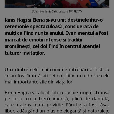
Sursa foto: Ianis Gahi, captură TV/ PROTV
Ianis Hagi și Elena și-au unit destinele într-o
ceremonie spectaculoasă, considerată de
mulți ca fiind nunta anului. Evenimentul a fost
marcat de emoții intense și tradiții
aromânești, cei doi fiind în centrul atenției
tuturor invitaților.
Una dintre cele mai comune întrebări a fost cu
ce au fost îmbrăcați cei doi, fiind una dintre cele
mai importante zile din viața lor.
Elena Hagi a strălucit într-o rochie lungă, strânsă
pe corp, cu o trenă imensă, plină de dantelă,
care a atras toate privirile. Părul ei a fost lăsat
liber, adăugând un plus de eleganță și naturalețe