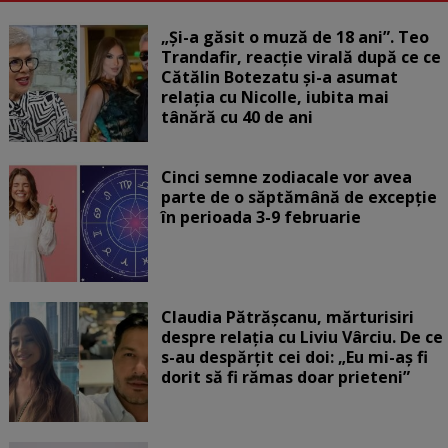
„Și-a găsit o muză de 18 ani”. Teo
Trandafir, reacție virală după ce ce
Cătălin Botezatu și-a asumat
relația cu Nicolle, iubita mai
tânără cu 40 de ani
Cinci semne zodiacale vor avea
parte de o săptămână de excepție
în perioada 3-9 februarie
Claudia Pătrășcanu, mărturisiri
despre relația cu Liviu Vârciu. De ce
s-au despărțit cei doi: „Eu mi-aș fi
dorit să fi rămas doar prieteni”