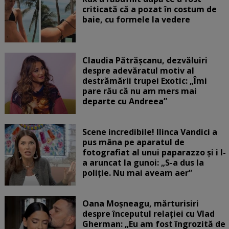
criticată că a pozat în costum de
baie, cu formele la vedere
Claudia Pătrășcanu, dezvăluiri
despre adevăratul motiv al
destrămării trupei Exotic: „Îmi
pare rău că nu am mers mai
departe cu Andreea”
Scene incredibile! Ilinca Vandici a
pus mâna pe aparatul de
fotografiat al unui paparazzo și i l-
a aruncat la gunoi: „S-a dus la
poliție. Nu mai aveam aer”
Oana Moșneagu, mărturisiri
despre începutul relației cu Vlad
Gherman: „Eu am fost îngrozită de