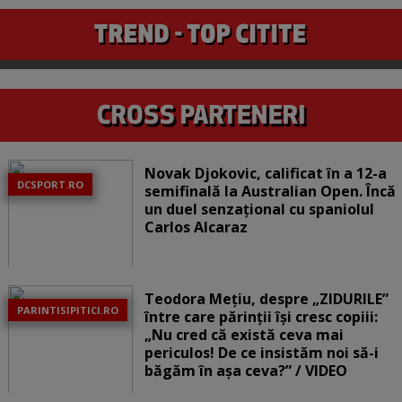
Novak Djokovic, calificat în a 12-a
DCSPORT.RO
semifinală la Australian Open. Încă
un duel senzațional cu spaniolul
Carlos Alcaraz
Teodora Mețiu, despre „ZIDURILE”
PARINTISIPITICI.RO
între care părinții își cresc copiii:
„Nu cred că există ceva mai
periculos! De ce insistăm noi să-i
băgăm în așa ceva?” / VIDEO