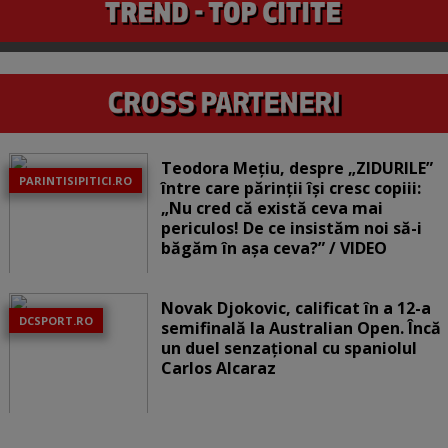
Teodora Mețiu, despre „ZIDURILE”
PARINTISIPITICI.RO
între care părinții își cresc copiii:
„Nu cred că există ceva mai
periculos! De ce insistăm noi să-i
băgăm în așa ceva?” / VIDEO
Novak Djokovic, calificat în a 12-a
DCSPORT.RO
semifinală la Australian Open. Încă
un duel senzațional cu spaniolul
Carlos Alcaraz