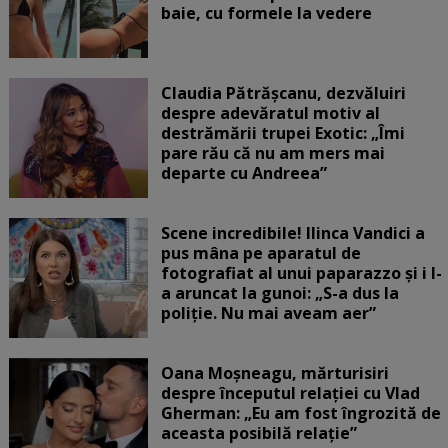
baie, cu formele la vedere
Claudia Pătrășcanu, dezvăluiri
despre adevăratul motiv al
destrămării trupei Exotic: „Îmi
pare rău că nu am mers mai
departe cu Andreea”
Scene incredibile! Ilinca Vandici a
pus mâna pe aparatul de
fotografiat al unui paparazzo și i l-
a aruncat la gunoi: „S-a dus la
poliție. Nu mai aveam aer”
Oana Moșneagu, mărturisiri
despre începutul relației cu Vlad
Gherman: „Eu am fost îngrozită de
aceasta posibilă relație”