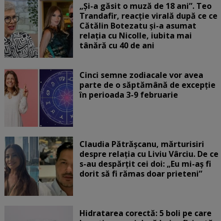
„Și-a găsit o muză de 18 ani”. Teo
Trandafir, reacție virală după ce ce
Cătălin Botezatu și-a asumat
relația cu Nicolle, iubita mai
tânără cu 40 de ani
Cinci semne zodiacale vor avea
parte de o săptămână de excepție
în perioada 3-9 februarie
Claudia Pătrășcanu, mărturisiri
despre relația cu Liviu Vârciu. De ce
s-au despărțit cei doi: „Eu mi-aș fi
dorit să fi rămas doar prieteni”
Hidratarea corectă: 5 boli pe care