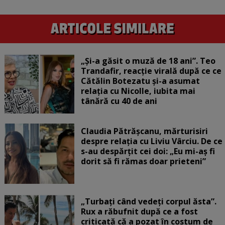
„Și-a găsit o muză de 18 ani”. Teo
Trandafir, reacție virală după ce ce
Cătălin Botezatu și-a asumat
relația cu Nicolle, iubita mai
tânără cu 40 de ani
Claudia Pătrășcanu, mărturisiri
despre relația cu Liviu Vârciu. De ce
s-au despărțit cei doi: „Eu mi-aș fi
dorit să fi rămas doar prieteni”
„Turbați când vedeți corpul ăsta”.
Rux a răbufnit după ce a fost
criticată că a pozat în costum de