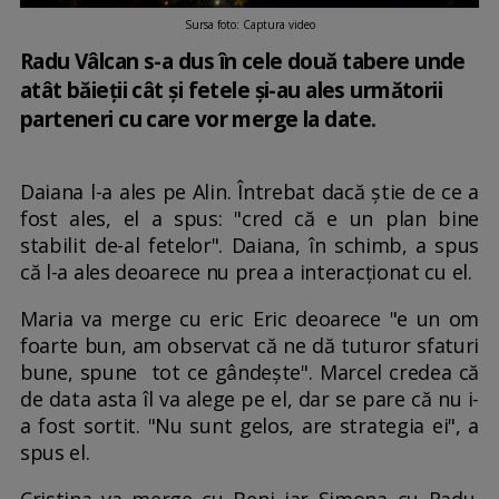
Sursa foto: Captura video
Radu Vâlcan s-a dus în cele două tabere unde
atât băieții cât și fetele și-au ales următorii
parteneri cu care vor merge la date.
Daiana l-a ales pe Alin. Întrebat dacă știe de ce a
fost ales, el a spus: "cred că e un plan bine
stabilit de-al fetelor". Daiana, în schimb, a spus
că l-a ales deoarece nu prea a interacționat cu el.
Maria va merge cu eric Eric deoarece "e un om
foarte bun, am observat că ne dă tuturor sfaturi
bune, spune tot ce gândește". Marcel credea că
de data asta îl va alege pe el, dar se pare că nu i-
a fost sortit. "Nu sunt gelos, are strategia ei", a
spus el.
Cristina va merge cu Beni iar Simona cu Radu.