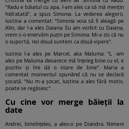
"Radu e băiatul cu apa, l-am ales ca să mă mențin
hidratată", a spus Simona. La vederea alegerii,
Iustina a comentat: "Simona voia să îl aleagă pe
Alin, dar l-a ales Daiana. Eu am vorbit cu Daiana,
vrem s-o enervăm puțin pe Simona. Mi-a zis că nu
o suportă, noi două suntem ca două vipere".
Iustina l-a ales pe Marcel, aka Maluma: "L -am
ales pe Maluma deoarece mă înțeleg bine cu el, e
pozitiv și îmi dă o stare de bine". Maria a
comentat momentul spunând că nu se declară
șocată. "Nu m-a șocat, Iustina a ales fără motiv,
poate se regăsesc".
Cu cine vor merge băieții la
date
Andrei, bineînțeles, a ales-o pe Diandra. Nimeni