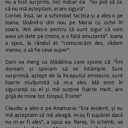
nu a fost surprins, nici măcar ea: "nu pot să zic
că nu mă așteptam, eram sigură".
Cornel, însă, iar a schimbat tactica și a ales-o pe
Ioana, lăsând-o din nou pe Maria cu ochii în
soare. 'Am ales-o pentru că sunt sigur că vom
avea un date pe cinste, e o fată amuzantă". Ioana
a spus, la rândul ei: "comunicăm des, râdem
mereu, o să fie ceva super".
Dani va merg cu Mădălina care spune că: "Îmi
doream și speram să se întâmple. Sunt
surprinsă, aștept de la începutul emisiunii, sunt
foarte mulțumită că m-a ales. Mă simt în
siguranță cu el și mă susține foarte mult, are
grijă de mine tot timpul, îl simt"
Claudiu a ales-o pe Anamaria: "Era evident, și eu
mă așteptam să mă aleagă, m-aș fi supărat dacă
nu m-ar fi ales", a spus ea. Rareș, în schimb, va