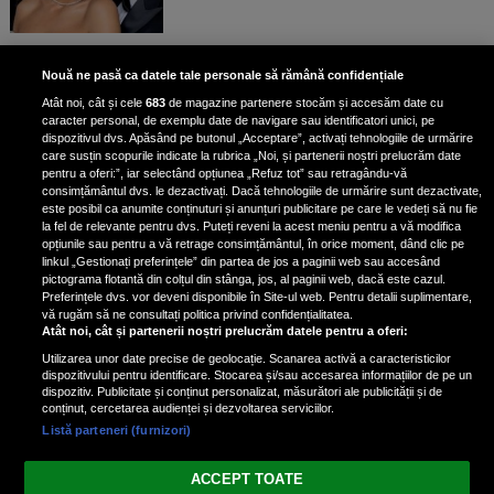
Unde locuiesc Alberto Guță și
Nouă ne pasă ca datele tale personale să rămână confidențiale
iubita lui, după ce au plecat din
Atât noi, cât și cele
683
de magazine partenere stocăm și accesăm date cu
casa Narcisei Balaban: „Noi
caracter personal, de exemplu date de navigare sau identificatori unici, pe
suntem într-o casă cu două-trei
dispozitivul dvs. Apăsând pe butonul „Acceptare”, activați tehnologiile de urmărire
etaje”
care susțin scopurile indicate la rubrica „Noi, și partenerii noștri prelucrăm date
pentru a oferi:”, iar selectând opțiunea „Refuz tot” sau retragându-vă
consimțământul dvs. le dezactivați. Dacă tehnologiile de urmărire sunt dezactivate,
este posibil ca anumite conținuturi și anunțuri publicitare pe care le vedeți să nu fie
Oana Roman, achiziție după
la fel de relevante pentru dvs. Puteți reveni la acest meniu pentru a vă modifica
achiziție. Suma exorbitantă pe
opțiunile sau pentru a vă retrage consimțământul, în orice moment, dând clic pe
linkul „Gestionați preferințele” din partea de jos a paginii web sau accesând
care a scos-o din buzunar pentru o
pictograma flotantă din colțul din stânga, jos, al paginii web, dacă este cazul.
pereche de ochelari de soare și un
Preferințele dvs. vor deveni disponibile în Site-ul web. Pentru detalii suplimentare,
parfum
vă rugăm să ne consultați politica privind confidențialitatea.
Atât noi, cât și partenerii noștri prelucrăm datele pentru a oferi:
Utilizarea unor date precise de geolocație. Scanarea activă a caracteristicilor
dispozitivului pentru identificare. Stocarea și/sau accesarea informațiilor de pe un
dispozitiv. Publicitate și conținut personalizat, măsurători ale publicității și de
conținut, cercetarea audienței și dezvoltarea serviciilor.
Listă parteneri (furnizori)
Vezi varianta Desktop
ACCEPT TOATE
Politica de confidențialitate
Politica cookies
Gestionați preferințele