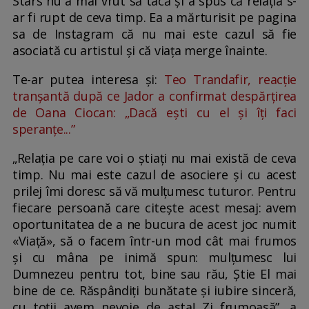
Stars nu a mai vrut să tacă și a spus că relația s-
ar fi rupt de ceva timp. Ea a mărturisit pe pagina
sa de Instagram că nu mai este cazul să fie
asociată cu artistul și că viața merge înainte.
Te-ar putea interesa și:
Teo Trandafir, reacție
tranșantă după ce Jador a confirmat despărțirea
de Oana Ciocan: „Dacă ești cu el și îți faci
speranțe...”
„Relația pe care voi o știați nu mai există de ceva
timp. Nu mai este cazul de asociere și cu acest
prilej îmi doresc să vă mulțumesc tuturor. Pentru
fiecare persoană care citește acest mesaj: avem
oportunitatea de a ne bucura de acest joc numit
«Viață», să o facem într-un mod cât mai frumos
și cu mâna pe inimă spun: mulțumesc lui
Dumnezeu pentru tot, bine sau rău, Știe El mai
bine de ce. Răspândiți bunătate și iubire sinceră,
cu toții avem nevoie de asta! Zi frumoasă”, a