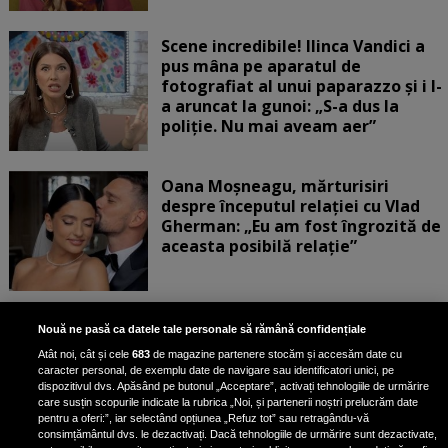
Scene incredibile! Ilinca Vandici a
pus mâna pe aparatul de
fotografiat al unui paparazzo și i l-
a aruncat la gunoi: „S-a dus la
poliție. Nu mai aveam aer”
Oana Moșneagu, mărturisiri
despre începutul relației cu Vlad
Gherman: „Eu am fost îngrozită de
aceasta posibilă relație”
Unde locuiesc Alberto Guță și
Nouă ne pasă ca datele tale personale să rămână confidențiale
iubita lui, după ce au plecat din
Atât noi, cât și cele
683
de magazine partenere stocăm și accesăm date cu
casa Narcisei Balaban: „Noi
caracter personal, de exemplu date de navigare sau identificatori unici, pe
suntem într-o casă cu două-trei
dispozitivul dvs. Apăsând pe butonul „Acceptare”, activați tehnologiile de urmărire
etaje”
care susțin scopurile indicate la rubrica „Noi, și partenerii noștri prelucrăm date
pentru a oferi:”, iar selectând opțiunea „Refuz tot” sau retragându-vă
consimțământul dvs. le dezactivați. Dacă tehnologiile de urmărire sunt dezactivate,