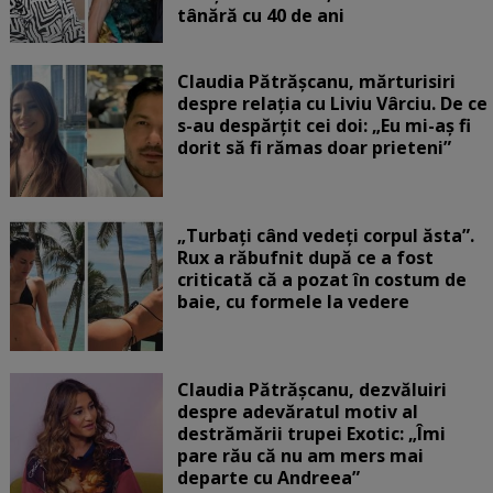
tânără cu 40 de ani
Claudia Pătrășcanu, mărturisiri
despre relația cu Liviu Vârciu. De ce
s-au despărțit cei doi: „Eu mi-aș fi
dorit să fi rămas doar prieteni”
„Turbați când vedeți corpul ăsta”.
Rux a răbufnit după ce a fost
criticată că a pozat în costum de
baie, cu formele la vedere
Claudia Pătrășcanu, dezvăluiri
despre adevăratul motiv al
destrămării trupei Exotic: „Îmi
pare rău că nu am mers mai
departe cu Andreea”