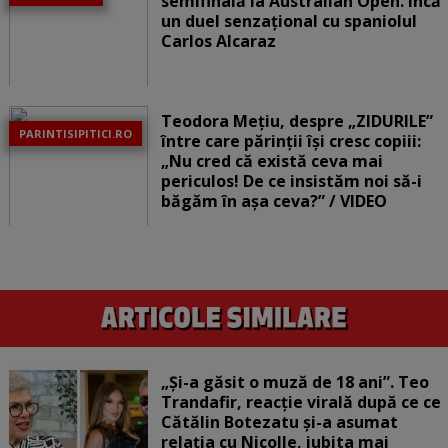
semifinală la Australian Open. Încă
un duel senzațional cu spaniolul
Carlos Alcaraz
Teodora Mețiu, despre „ZIDURILE”
PARINTISIPITICI.RO
între care părinții își cresc copiii:
„Nu cred că există ceva mai
periculos! De ce insistăm noi să-i
băgăm în așa ceva?” / VIDEO
„Și-a găsit o muză de 18 ani”. Teo
Trandafir, reacție virală după ce ce
Cătălin Botezatu și-a asumat
relația cu Nicolle, iubita mai