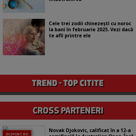
Cele trei zodii chinezești cu noroc
la bani în februarie 2025. Vezi dacă
te afli printre ele
Novak Djokovic, calificat în a 12-a
DCSPORT.RO