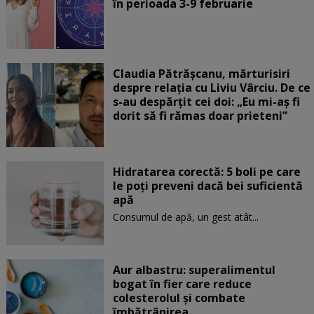
în perioada 3-9 februarie
Claudia Pătrășcanu, mărturisiri
despre relația cu Liviu Vârciu. De ce
s-au despărțit cei doi: „Eu mi-aș fi
dorit să fi rămas doar prieteni”
Hidratarea corectă: 5 boli pe care
le poți preveni dacă bei suficientă
apă
Consumul de apă, un gest atât...
Aur albastru: superalimentul
bogat în fier care reduce
colesterolul și combate
îmbătrânirea