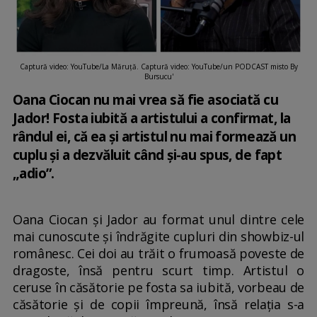
Captură video: YouTube/La Măruță. Captură video: YouTube/un PODCAST misto By
Bursucu'
Oana Ciocan nu mai vrea să fie asociată cu
Jador! Fosta iubită a artistului a confirmat, la
rândul ei, că ea și artistul nu mai formează un
cuplu și a dezvăluit când și-au spus, de fapt
„adio”.
Oana Ciocan și Jador au format unul dintre cele
mai cunoscute și îndrăgite cupluri din showbiz-ul
românesc. Cei doi au trăit o frumoasă poveste de
dragoste, însă pentru scurt timp. Artistul o
ceruse în căsătorie pe fosta sa iubită, vorbeau de
căsătorie și de copii împreună, însă relația s-a