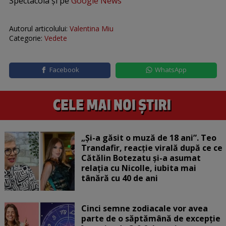
Spectacola și pe
Google News
Autorul articolului:
Valentina Miu
Categorie:
Vedete
Facebook
WhatsApp
„Și-a găsit o muză de 18 ani”. Teo
Trandafir, reacție virală după ce ce
Cătălin Botezatu și-a asumat
relația cu Nicolle, iubita mai
tânără cu 40 de ani
Cinci semne zodiacale vor avea
parte de o săptămână de excepție