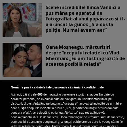
Scene incredibile! Ilinca Vandici a
pus mâna pe aparatul de
fotografiat al unui paparazzo și i l-
a aruncat la gunoi: „S-a dus la
poliție. Nu mai aveam aer”
Oana Moșneagu, mărturisiri
despre începutul relației cu Vlad
Gherman: „Eu am fost îngrozită de
aceasta posibilă relație”
Unde locuiesc Alberto Guță și
Nouă ne pasă ca datele tale personale să rămână confidențiale
iubita lui, după ce au plecat din
Atât noi, cât și cele
683
de magazine partenere stocăm și accesăm date cu
casa Narcisei Balaban: „Noi
caracter personal, de exemplu date de navigare sau identificatori unici, pe
suntem într-o casă cu două-trei
dispozitivul dvs. Apăsând pe butonul „Acceptare”, activați tehnologiile de urmărire
etaje”
care susțin scopurile indicate la rubrica „Noi, și partenerii noștri prelucrăm date
pentru a oferi:”, iar selectând opțiunea „Refuz tot” sau retragându-vă
consimțământul dvs. le dezactivați. Dacă tehnologiile de urmărire sunt dezactivate,
este posibil ca anumite conținuturi și anunțuri publicitare pe care le vedeți să nu fie
Oana Roman, achiziție după
la fel de relevante pentru dvs. Puteți reveni la acest meniu pentru a vă modifica