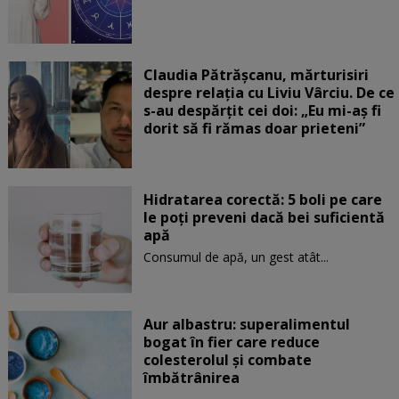
Claudia Pătrășcanu, mărturisiri
despre relația cu Liviu Vârciu. De ce
s-au despărțit cei doi: „Eu mi-aș fi
dorit să fi rămas doar prieteni”
Hidratarea corectă: 5 boli pe care
le poți preveni dacă bei suficientă
apă
Consumul de apă, un gest atât...
Aur albastru: superalimentul
bogat în fier care reduce
colesterolul și combate
îmbătrânirea