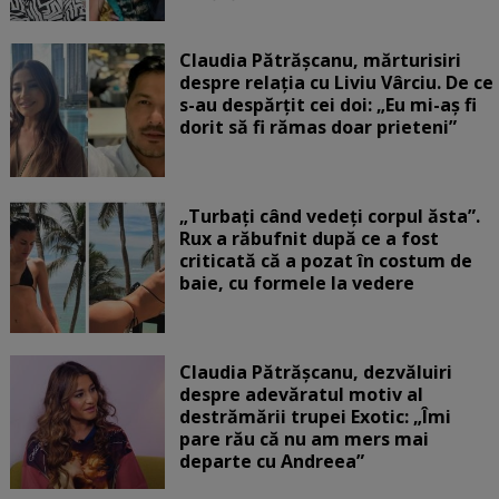
Claudia Pătrășcanu, mărturisiri
despre relația cu Liviu Vârciu. De ce
s-au despărțit cei doi: „Eu mi-aș fi
dorit să fi rămas doar prieteni”
„Turbați când vedeți corpul ăsta”.
Rux a răbufnit după ce a fost
criticată că a pozat în costum de
baie, cu formele la vedere
Claudia Pătrășcanu, dezvăluiri
despre adevăratul motiv al
destrămării trupei Exotic: „Îmi
pare rău că nu am mers mai
departe cu Andreea”