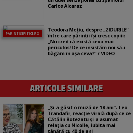
un duel senzațional cu spaniolul
Carlos Alcaraz
Teodora Mețiu, despre „ZIDURILE”
PARINTISIPITICI.RO
între care părinții își cresc copiii:
„Nu cred că există ceva mai
periculos! De ce insistăm noi să-i
băgăm în așa ceva?” / VIDEO
„Și-a găsit o muză de 18 ani”. Teo
Trandafir, reacție virală după ce ce
Cătălin Botezatu și-a asumat
relația cu Nicolle, iubita mai
tânără cu 40 de ani