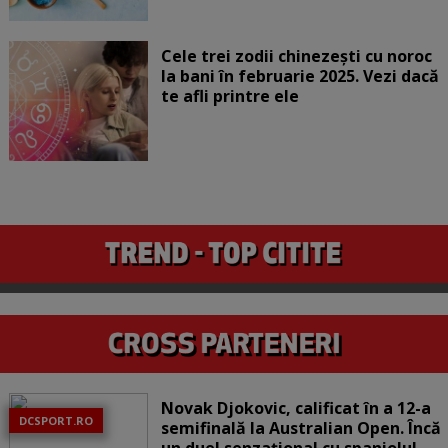
Cele trei zodii chinezești cu noroc
la bani în februarie 2025. Vezi dacă
te afli printre ele
Novak Djokovic, calificat în a 12-a
DCSPORT.RO
semifinală la Australian Open. Încă