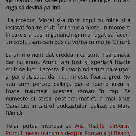
ajungând chiar să se pună în genunchi pentru a o
ruga să devină părinți.
„La început, Viorel și-a dorit copil cu mine și a
insistat foarte mult. Îmi aduc aminte un moment
în care s-a pus în genunchi și m-a rugat să facem
un copil. L-am cam dus cu vorba cu multe lucruri.
La un moment dat credeam că sunt însărcinată,
dar nu eram. Atunci am fost și speriată foarte
mult de lucrul acesta. Eu vorbind acum pare ușor
și par detașată, dar nu. Îmi este foarte greu. Nu
știu cum percep ceilalți, dar e foarte greu și
toate traumele acestea rămân în cap. Se
numește și stres post-traumatic”, a mai spus
Oana Lis, în cadrul podcastului realizat de Mara
Bănică.
Te-ar putea interesa și:
Wiz Khalifa, eliberat.
Primul mesaj transmis despre România și Beach,