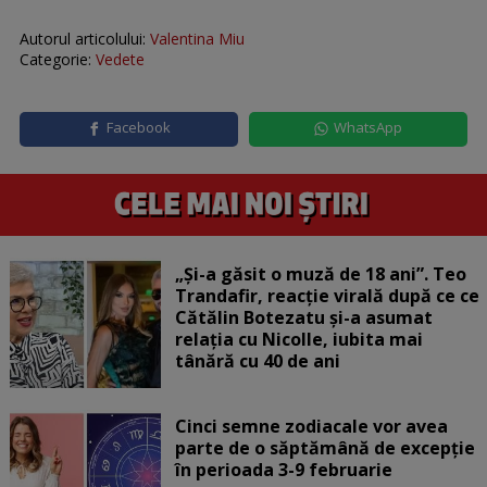
Autorul articolului:
Valentina Miu
Categorie:
Vedete
Facebook
WhatsApp
„Și-a găsit o muză de 18 ani”. Teo
Trandafir, reacție virală după ce ce
Cătălin Botezatu și-a asumat
relația cu Nicolle, iubita mai
tânără cu 40 de ani
Cinci semne zodiacale vor avea
parte de o săptămână de excepție
în perioada 3-9 februarie