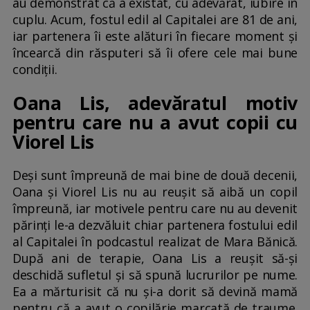
au demonstrat că a existat, cu adevărat, iubire în
cuplu. Acum, fostul edil al Capitalei are 81 de ani,
iar partenera îi este alături în fiecare moment și
încearcă din răsputeri să îi ofere cele mai bune
condiții.
Oana Lis, adevăratul motiv
pentru care nu a avut copii cu
Viorel Lis
Deși sunt împreună de mai bine de două decenii,
Oana și Viorel Lis nu au reușit să aibă un copil
împreună, iar motivele pentru care nu au devenit
părinți le-a dezvăluit chiar partenera fostului edil
al Capitalei în podcastul realizat de Mara Bănică.
După ani de terapie, Oana Lis a reușit să-și
deschidă sufletul și să spună lucrurilor pe nume.
Ea a mărturisit că nu și-a dorit să devină mamă
pentru că a avut o copilărie marcată de traume.