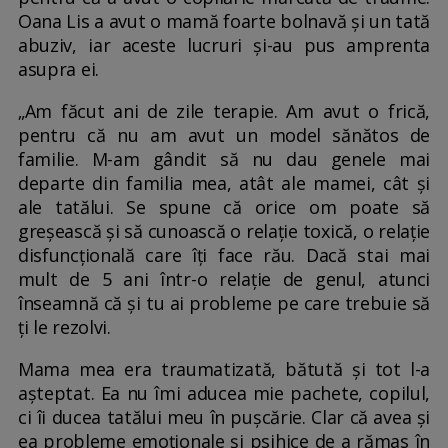
Oana Lis a avut o mamă foarte bolnavă şi un tată
abuziv, iar aceste lucruri și-au pus amprenta
asupra ei.
„Am făcut ani de zile terapie. Am avut o frică,
pentru că nu am avut un model sănătos de
familie. M-am gândit să nu dau genele mai
departe din familia mea, atât ale mamei, cât și
ale tatălui. Se spune că orice om poate să
greșească și să cunoască o relație toxică, o relație
disfuncțională care îți face rău. Dacă stai mai
mult de 5 ani într-o relație de genul, atunci
înseamnă că și tu ai probleme pe care trebuie să
ți le rezolvi.
Mama mea era traumatizată, bătută și tot l-a
așteptat. Ea nu îmi aducea mie pachete, copilul,
ci îi ducea tatălui meu în pușcărie. Clar că avea și
ea probleme emoționale și psihice de a rămas în