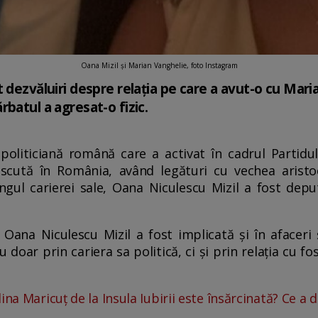
Oana Mizil și Marian Vanghelie, foto Instagram
 dezvăluiri despre relația pe care a avut-o cu Mari
batul a agresat-o fizic.
politiciană română care a activat în cadrul Partidu
scută în România, având legături cu vechea aristoc
ungul carierei sale, Oana Niculescu Mizil a fost dep
, Oana Niculescu Mizil a fost implicată și în afaceri ș
 doar prin cariera sa politică, ci și prin relația cu fo
na Maricuț de la Insula Iubirii este însărcinată? Ce a d