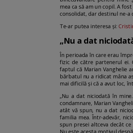
mea ca să am un copil. A fost 
consolidat, dar destinul ne-a 
Te-ar putea interesa și:
Crist
„Nu a dat niciodat
În perioada în care erau împre
fizic de către partenerul ei.
faptul că Marian Vanghelie ar 
bărbatul nu a ridicat mâna as
mai dificilă și că a avut loc, î
„Nu a dat niciodată în mine
condamnare, Marian Vanghelie 
atât vă spun, nu a dat nicio
familia mea. Într-adevăr, nici
spun presei altceva decât ce 
Nu este acesta motivul despărț