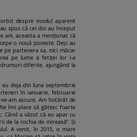
a vorbit despre modul aparent
 au spus că cei doi au început
de ani, aceasta a menționat că
începe o nouă poveste. Deși au
ie pe partenera sa, nici măcar
rea pe lume a fetiței lor i-a
 drumuri diferite, ajungând la
, eu deja din luna septembrie
teneri în ianuarie, februarie
u ne-am ascuns. Am hotărât de
ie îmi place să gătesc foarte
c. Când a văzut că eu apar cu
i de la rochia de mireasă”. Și
ul. A venit, în 2015, o mare
, ca Marian să intre în viața