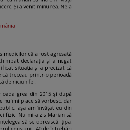
ncerc. Și a venit minunea. Ne-a
omânia
us medicilor că a fost agresată
schimbat declarația și a negat
ficat situația și a precizat că
e că treceau printr-o perioadă
că de niciun fel.
rioada grea din 2015 și după
e nu îmi place să vorbesc, dar
public, așa am învățat eu din
ci fizic. Nu mi-a zis Marian să
nțelegea să se oprească, țipa.
drul emisiunii „40 de întrebări