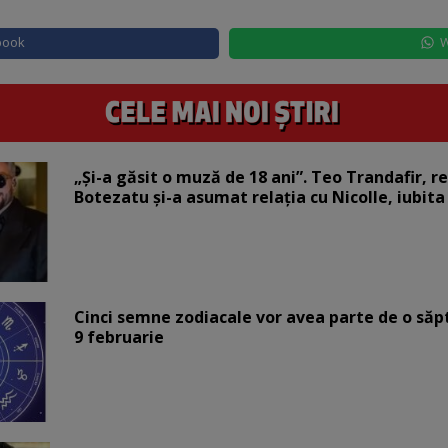
book
W
„Și-a găsit o muză de 18 ani”. Teo Trandafir, r
Botezatu și-a asumat relația cu Nicolle, iubita
Cinci semne zodiacale vor avea parte de o săp
9 februarie