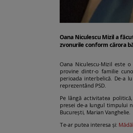
Oana Niculescu Mizil a făcut
zvonurile conform cărora băr
Oana Niculescu-Mizil este o 
provine dintr-o familie cuno
perioada interbelică. De-a l
reprezentând PSD.
Pe lângă activitatea politică
presei de-a lungul timpului nu
București, Marian Vanghelie.
Te-ar putea interesa și:
Mădăli