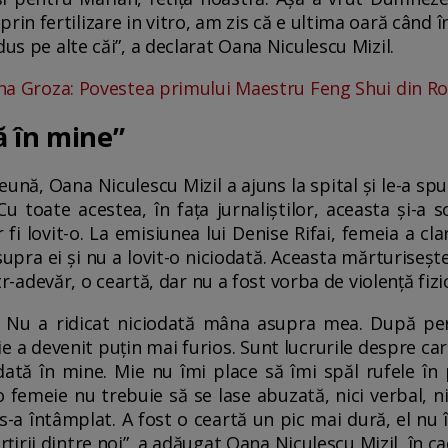
prin fertilizare in vitro, am zis că e ultima oară când î
dus pe alte căi”, a declarat Oana Niculescu Mizil.
ina Groza: Povestea primului Maestru Feng Shui din R
ă în mine”
ună, Oana Niculescu Mizil a ajuns la spital și le-a sp
 Cu toate acestea, în fața jurnaliștilor, aceasta și-a 
fi lovit-o. La emisiunea lui Denise Rifai, femeia a clari
upra ei și nu a lovit-o niciodată. Aceasta mărturiseșt
ntr-adevăr, o ceartă, dar nu a fost vorba de violență fizi
. Nu a ridicat niciodată mâna asupra mea. După pe
a devenit puțin mai furios. Sunt lucrurile despre car
dată în mine. Mie nu îmi place să îmi spăl rufele în 
o femeie nu trebuie să se lase abuzată, nici verbal, ni
s-a întâmplat. A fost o ceartă un pic mai dură, el nu î
irii dintre noi”, a adăugat Oana Niculescu Mizil, în ca