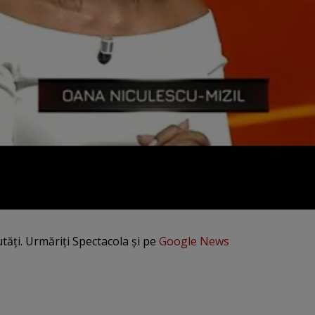
utăți. Urmăriți Spectacola și pe
Google News