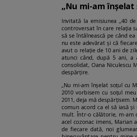
„Nu mi-am înșelat 
Invitată la emisiunea „40 de
controversat în care relația 
să se întâlnească pe când ea 
nu este adevărat și că fiecar
avut o relație de 10 ani de z
atunci când, după 5 ani, a a
consolidat, Oana Niculescu Mi
despărțire.
„Nu mi-am înșelat soțul cu M
2010 vorbisem cu soțul meu d
2011, deja mă despărțisem. M
comun acord ca el să iasă și
mult. Într-o călătorie, m-am
acel cozonac imens, Marian a 
de fiecare dată, noi glumea
binecuvântare pentru mine și