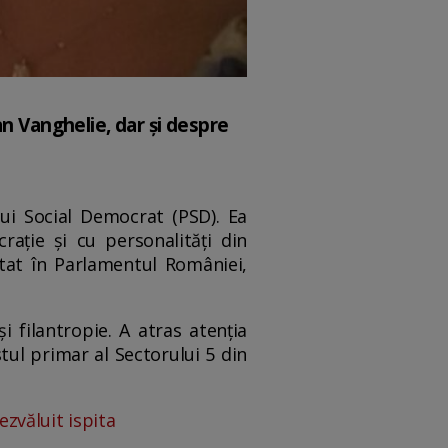
an Vanghelie, dar și despre
lui Social Democrat (PSD). Ea
rație și cu personalități din
utat în Parlamentul României,
i filantropie. A atras atenția
stul primar al Sectorului 5 din
ezvăluit ispita