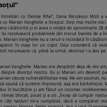
soțul”
 întrebări cu Denise Rifai”, Oana Niculescu Mizil 
sa cu Marian Vanghelie a început. Deși mai multe voci
era căsătorită și el avea o relația de aproximativ 28 
e își rezolvaseră problemele din trecut înainte de a 
ile, Marian Vanghelie nu a cerut-o niciodată în căsător
părut în viața lor un copil. Deși consideră că veni
zil recunoaște că, până la urmă, destinul i-a dus pe
arian Vanghelie. Marian era despărțit deja de doi ani
espre divorțul nostru. Eu și Marian am devenit par
arian văzuse vulnerabilitatea mea. Ne-am asumat, n
 să spună că suntem împreună, așa era bărbătește. M
 dus în bucătărie și am făcut un cozonac moldovenes
rămas blocat, șocat și a zis: „Încep să cumpăr nasturi
m câți nasturi mi-a cumpărat, dacă a cumpărat voal
 pentru Marian, fetița noastră. Așa a vrut Dumnezeu