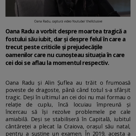
Oana Radu, captură video Youtube/ theXclusive
Oana Radu a vorbit despre moartea tragică a
fostului său iubit, dar și despre felul în care a
trecut peste criticile și prejudecățile
oamenilor care nu cunoșteau situația în care
cei doi se aflau la momentul respectiv.
Oana Radu și Alin Șuflea au trăit o frumoasă
poveste de dragoste, până când totul s-a sfârșit
tragic. Deși în ultimul an cei doi nu mai formau o
relație de cuplu, încă locuiau împreună și
încercau să își rezolve problemele pe cale
amiabilă. Deși se stabiliseră în Capitală, iubitul
cântăreței a plecat la Craiova, orașul său natal,
pentru a susține un examen. În 2019, acesta a