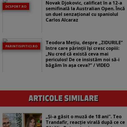
Novak Djokovic, calificat în a 12-a
DCSPORT.RO
semifinală la Australian Open. Încă
un duel senzațional cu spaniolul
Carlos Alcaraz
Teodora Mețiu, despre „ZIDURILE”
PARINTISIPITICI.RO
între care părinții își cresc copiii:
„Nu cred că există ceva mai
periculos! De ce insistăm noi să-i
băgăm în așa ceva?” / VIDEO
„Și-a găsit o muză de 18 ani”. Teo
Trandafir, reacție virală după ce ce