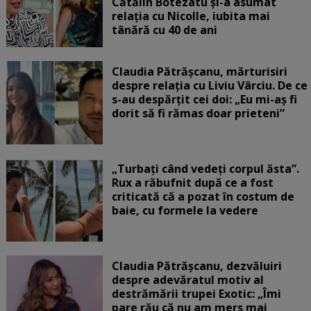
Cătălin Botezatu și-a asumat
relația cu Nicolle, iubita mai
tânără cu 40 de ani
Claudia Pătrășcanu, mărturisiri
despre relația cu Liviu Vârciu. De ce
s-au despărțit cei doi: „Eu mi-aș fi
dorit să fi rămas doar prieteni”
„Turbați când vedeți corpul ăsta”.
Rux a răbufnit după ce a fost
criticată că a pozat în costum de
baie, cu formele la vedere
Claudia Pătrășcanu, dezvăluiri
despre adevăratul motiv al
destrămării trupei Exotic: „Îmi
pare rău că nu am mers mai