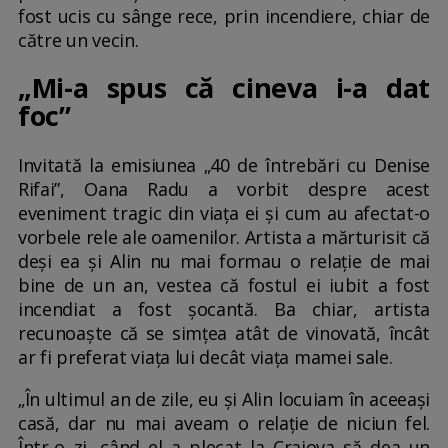
fost ucis cu sânge rece, prin incendiere, chiar de
către un vecin.
„Mi-a spus că cineva i-a dat
foc”
Invitată la emisiunea „40 de întrebări cu Denise
Rifai”, Oana Radu a vorbit despre acest
eveniment tragic din viața ei și cum au afectat-o
vorbele rele ale oamenilor. Artista a mărturisit că
deși ea și Alin nu mai formau o relație de mai
bine de un an, vestea că fostul ei iubit a fost
incendiat a fost șocantă. Ba chiar, artista
recunoaște că se simțea atât de vinovată, încât
ar fi preferat viața lui decât viața mamei sale.
„În ultimul an de zile, eu și Alin locuiam în aceeași
casă, dar nu mai aveam o relație de niciun fel.
Într-o zi, când el a plecat la Craiova să dea un