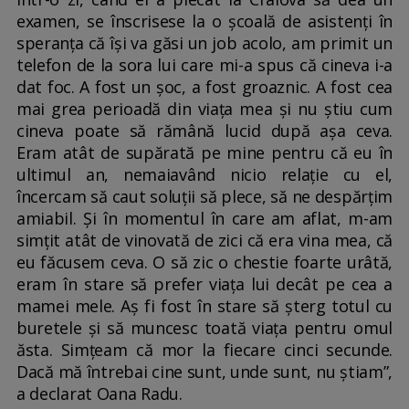
examen, se înscrisese la o școală de asistenți în
speranța că își va găsi un job acolo, am primit un
telefon de la sora lui care mi-a spus că cineva i-a
dat foc. A fost un șoc, a fost groaznic. A fost cea
mai grea perioadă din viața mea și nu știu cum
cineva poate să rămână lucid după așa ceva.
Eram atât de supărată pe mine pentru că eu în
ultimul an, nemaiavând nicio relație cu el,
încercam să caut soluții să plece, să ne despărțim
amiabil. Și în momentul în care am aflat, m-am
simțit atât de vinovată de zici că era vina mea, că
eu făcusem ceva. O să zic o chestie foarte urâtă,
eram în stare să prefer viața lui decât pe cea a
mamei mele. Aș fi fost în stare să șterg totul cu
buretele și să muncesc toată viața pentru omul
ăsta. Simțeam că mor la fiecare cinci secunde.
Dacă mă întrebai cine sunt, unde sunt, nu știam”,
a declarat Oana Radu.