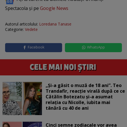
Spectacola și pe
Google News
Autorul articolului:
Loredana Tanase
Categorie:
Vedete
Facebook
WhatsApp
„Și-a găsit o muză de 18 ani”. Teo
Trandafir, reacție virală după ce ce
Cătălin Botezatu și-a asumat
relația cu Nicolle, iubita mai
tânără cu 40 de ani
Cinci semne zodiacale vor avea