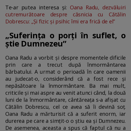
Te-ar putea interesa și:
Oana Radu, dezvăluiri
cutremurătoare despre căsnicia cu Cătălin
Dobrescu: „Și fizic și psihic îmi era frică de el”
„Suferința o porți în suflet, o
știe Dumnezeu”
Oana Radu a vorbit și despre momentele dificile
prin care a trecut după înmormântarea
bărbatului. A urmat o perioadă în care oamenii
au judecat-o, considerând că a fost rece și
nepăsătoare la înmormântare. Ba mai mult,
criticile și mai aspre au venit atunci când, la două
luni de la înmormântare, cântăreața s-a afișat cu
Cătălin Dobrescu, cel ce avea să îi devină soț.
Oana Radu a mărturisit că a suferit enorm, iar
durerea pe care a simțit-o o știu ea și Dumnezeu.
De asemenea, aceasta a spus că faptul că nu a