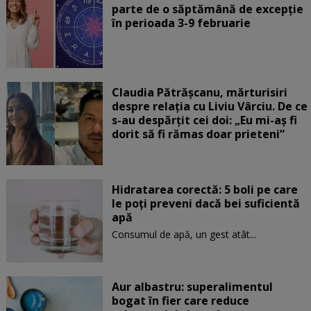
parte de o săptămână de excepție
în perioada 3-9 februarie
Claudia Pătrășcanu, mărturisiri
despre relația cu Liviu Vârciu. De ce
s-au despărțit cei doi: „Eu mi-aș fi
dorit să fi rămas doar prieteni”
Hidratarea corectă: 5 boli pe care
le poți preveni dacă bei suficientă
apă
Consumul de apă, un gest atât...
Aur albastru: superalimentul
bogat în fier care reduce