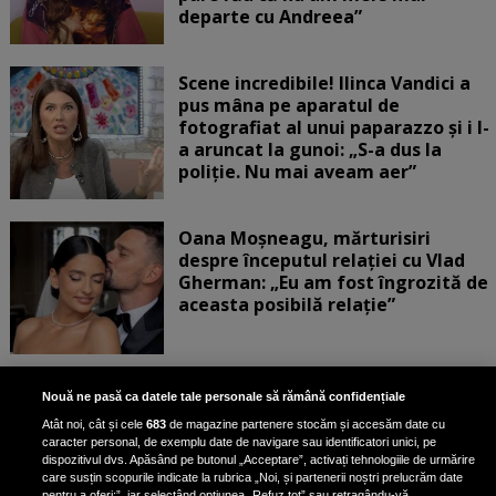
departe cu Andreea”
Scene incredibile! Ilinca Vandici a
pus mâna pe aparatul de
fotografiat al unui paparazzo și i l-
a aruncat la gunoi: „S-a dus la
poliție. Nu mai aveam aer”
Oana Moșneagu, mărturisiri
despre începutul relației cu Vlad
Gherman: „Eu am fost îngrozită de
aceasta posibilă relație”
Unde locuiesc Alberto Guță și
Nouă ne pasă ca datele tale personale să rămână confidențiale
iubita lui, după ce au plecat din
Atât noi, cât și cele
683
de magazine partenere stocăm și accesăm date cu
casa Narcisei Balaban: „Noi
caracter personal, de exemplu date de navigare sau identificatori unici, pe
suntem într-o casă cu două-trei
dispozitivul dvs. Apăsând pe butonul „Acceptare”, activați tehnologiile de urmărire
etaje”
care susțin scopurile indicate la rubrica „Noi, și partenerii noștri prelucrăm date
pentru a oferi:”, iar selectând opțiunea „Refuz tot” sau retragându-vă