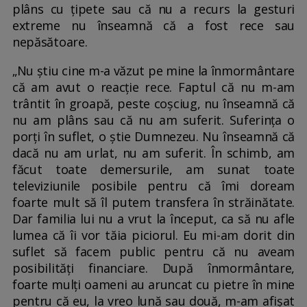
plâns cu țipete sau că nu a recurs la gesturi
extreme nu înseamnă că a fost rece sau
nepăsătoare.
„Nu știu cine m-a văzut pe mine la înmormântare
că am avut o reacție rece. Faptul că nu m-am
trântit în groapă, peste coșciug, nu înseamnă că
nu am plâns sau că nu am suferit. Suferința o
porți în suflet, o știe Dumnezeu. Nu înseamnă că
dacă nu am urlat, nu am suferit. În schimb, am
făcut toate demersurile, am sunat toate
televiziunile posibile pentru că îmi doream
foarte mult să îl putem transfera în străinătate.
Dar familia lui nu a vrut la început, ca să nu afle
lumea că îi vor tăia piciorul. Eu mi-am dorit din
suflet să facem public pentru că nu aveam
posibilități financiare. După înmormântare,
foarte mulți oameni au aruncat cu pietre în mine
pentru că eu, la vreo lună sau două, m-am afișat