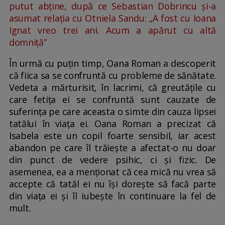
putut abține, după ce Sebastian Dobrincu și-a
asumat relația cu Otniela Sandu: „A fost cu Ioana
Ignat vreo trei ani. Acum a apărut cu altă
domniță”
În urmă cu puțin timp, Oana Roman a descoperit
că fiica sa se confruntă cu probleme de sănătate.
Vedeta a mărturisit, în lacrimi, că greutățile cu
care fetița ei se confruntă sunt cauzate de
suferința pe care aceasta o simte din cauza lipsei
tatălui în viața ei. Oana Roman a precizat că
Isabela este un copil foarte sensibil, iar acest
abandon pe care îl trăiește a afectat-o nu doar
din punct de vedere psihic, ci și fizic. De
asemenea, ea a menționat că cea mică nu vrea să
accepte că tatăl ei nu își dorește să facă parte
din viața ei și îl iubește în continuare la fel de
mult.