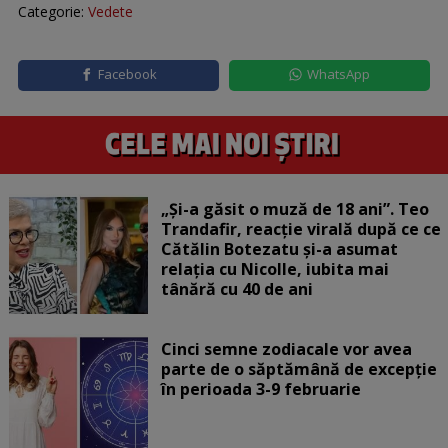
Categorie:
Vedete
Facebook
WhatsApp
„Și-a găsit o muză de 18 ani”. Teo
Trandafir, reacție virală după ce ce
Cătălin Botezatu și-a asumat
relația cu Nicolle, iubita mai
tânără cu 40 de ani
Cinci semne zodiacale vor avea
parte de o săptămână de excepție
în perioada 3-9 februarie