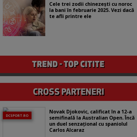
Cele trei zodii chinezești cu noroc
la bani în februarie 2025. Vezi dacă
te afli printre ele
Novak Djokovic, calificat în a 12-a
DCSPORT.RO
semifinală la Australian Open. Încă
un duel senzațional cu spaniolul
Carlos Alcaraz