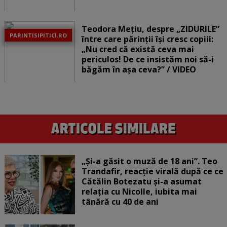
Teodora Mețiu, despre „ZIDURILE”
PARINTISIPITICI.RO
între care părinții își cresc copiii:
„Nu cred că există ceva mai
periculos! De ce insistăm noi să-i
băgăm în așa ceva?” / VIDEO
„Și-a găsit o muză de 18 ani”. Teo
Trandafir, reacție virală după ce ce
Cătălin Botezatu și-a asumat
relația cu Nicolle, iubita mai
tânără cu 40 de ani