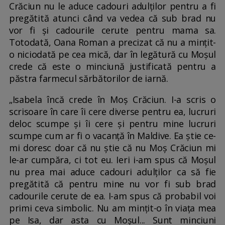
Crăciun nu le aduce cadouri adulților pentru a fi
pregătită atunci când va vedea că sub brad nu
vor fi și cadourile cerute pentru mama sa.
Totodată, Oana Roman a precizat că nu a mințit-
o niciodată pe cea mică, dar în legătură cu Moșul
crede că este o minciună justificată pentru a
păstra farmecul sărbătorilor de iarnă.
„Isabela încă crede în Moș Crăciun. I-a scris o
scrisoare în care îi cere diverse pentru ea, lucruri
deloc scumpe și îi cere și pentru mine lucruri
scumpe cum ar fi o vacanță în Maldive. Ea știe ce-
mi doresc doar că nu știe că nu Moș Crăciun mi
le-ar cumpăra, ci tot eu. Ieri i-am spus că Moșul
nu prea mai aduce cadouri adulților ca să fie
pregătită că pentru mine nu vor fi sub brad
cadourile cerute de ea. I-am spus că probabil voi
primi ceva simbolic. Nu am mințit-o în viața mea
pe Isa, dar asta cu Moșul... Sunt minciuni