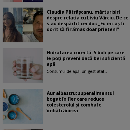
Claudia Pătrășcanu, mărturisiri
despre relația cu Liviu Vârciu. De ce
s-au despărțit cei doi: „Eu mi-aș fi
dorit să fi rămas doar prieteni”
Hidratarea corectă: 5 boli pe care
le poți preveni dacă bei suficientă
apă
Consumul de apă, un gest atât...
Aur albastru: superalimentul
bogat în fier care reduce
colesterolul și combate
îmbătrânirea