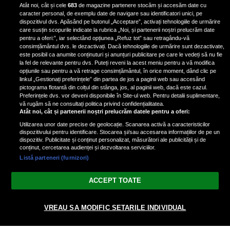
pus mâna pe aparatul de
Atât noi, cât și cele
683
de magazine partenere stocăm și accesăm date cu
fotografiat al unui paparazzo și i l-
caracter personal, de exemplu date de navigare sau identificatori unici, pe
a aruncat la gunoi: „S-a dus la
dispozitivul dvs. Apăsând pe butonul „Acceptare”, activați tehnologiile de urmărire
poliție. Nu mai aveam aer”
care susțin scopurile indicate la rubrica „Noi, și partenerii noștri prelucrăm date
pentru a oferi:”, iar selectând opțiunea „Refuz tot” sau retragându-vă
consimțământul dvs. le dezactivați. Dacă tehnologiile de urmărire sunt dezactivate,
este posibil ca anumite conținuturi și anunțuri publicitare pe care le vedeți să nu fie
Oana Moșneagu, mărturisiri
la fel de relevante pentru dvs. Puteți reveni la acest meniu pentru a vă modifica
despre începutul relației cu Vlad
opțiunile sau pentru a vă retrage consimțământul, în orice moment, dând clic pe
linkul „Gestionați preferințele” din partea de jos a paginii web sau accesând
Gherman: „Eu am fost îngrozită de
pictograma flotantă din colțul din stânga, jos, al paginii web, dacă este cazul.
aceasta posibilă relație”
Preferințele dvs. vor deveni disponibile în Site-ul web. Pentru detalii suplimentare,
vă rugăm să ne consultați politica privind confidențialitatea.
Atât noi, cât și partenerii noștri prelucrăm datele pentru a oferi:
Utilizarea unor date precise de geolocație. Scanarea activă a caracteristicilor
dispozitivului pentru identificare. Stocarea și/sau accesarea informațiilor de pe un
dispozitiv. Publicitate și conținut personalizat, măsurători ale publicității și de
conținut, cercetarea audienței și dezvoltarea serviciilor.
Listă parteneri (furnizori)
Vezi varianta Desktop
ACCEPT TOATE
Politica de confidențialitate
Politica cookies
Gestionați preferințele
|
|
© 2026 spectacola.ro | Toate drepturile rezervate.
VREAU SA MODIFIC SETARILE INDIVIDUAL