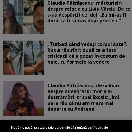
Claudia Pătrășcanu, mărturisiri
despre relația cu Liviu Vârciu. De ce
s-au despărțit cei doi: „Eu mi-aș fi
dorit să fi rămas doar prieteni”
„Turbați când vedeți corpul ăsta”.
Rux a răbufnit după ce a fost
criticată că a pozat în costum de
baie, cu formele la vedere
Claudia Pătrășcanu, dezvăluiri
despre adevăratul motiv al
destrămării trupei Exotic: „Îmi
pare rău că nu am mers mai
departe cu Andreea”
Scene incredibile! Ilinca Vandici a
Nouă ne pasă ca datele tale personale să rămână confidențiale