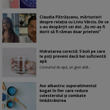
Claudia Pătrășcanu, mărturisiri
despre relația cu Liviu Vârciu. De ce
s-au despărțit cei doi: „Eu mi-aș fi
dorit să fi rămas doar prieteni”
Hidratarea corectă: 5 boli pe care
le poți preveni dacă bei suficientă
apă
Consumul de apă, un gest atât...
Aur albastru: superalimentul
bogat în fier care reduce
colesterolul și combate
îmbătrânirea