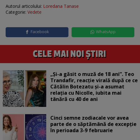
Autorul articolului:
Loredana Tanase
Categorie:
Vedete
Facebook
WhatsApp
„Și-a găsit o muză de 18 ani”. Teo
Trandafir, reacție virală după ce ce
Cătălin Botezatu și-a asumat
relația cu Nicolle, iubita mai
tânără cu 40 de ani
Cinci semne zodiacale vor avea
parte de o săptămână de excepție
în perioada 3-9 februarie