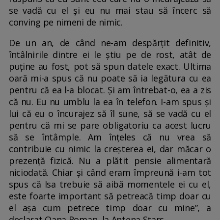
se vadă cu el și eu nu mai stau să încerc să
conving pe nimeni de nimic.
De un an, de când ne-am despărțit definitiv,
întâlnirile dintre ei le știu pe de rost, atât de
puține au fost, pot să spun datele exact. Ultima
oară mi-a spus că nu poate să ia legătura cu ea
pentru că ea l-a blocat. Și am întrebat-o, ea a zis
că nu. Eu nu umblu la ea în telefon. I-am spus și
lui că eu o încurajez să îl sune, să se vadă cu el
pentru că mi se pare obligatoriu ca acest lucru
să se întâmple. Am înțeles că nu vrea să
contribuie cu nimic la creșterea ei, dar măcar o
prezență fizică. Nu a plătit pensie alimentară
niciodată. Chiar și când eram împreună i-am tot
spus că Isa trebuie să aibă momentele ei cu el,
este foarte important să petreacă timp doar cu
el așa cum petrece timp doar cu mine”, a
declarat Oana Roman, la Antena Stars.