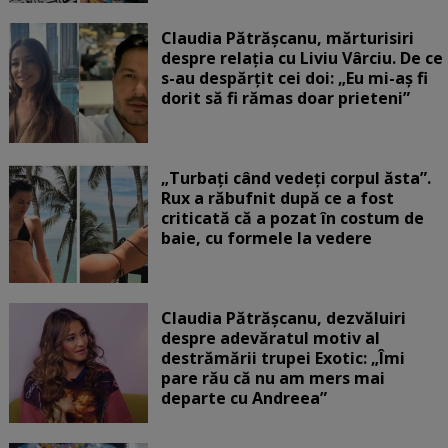
Claudia Pătrășcanu, mărturisiri
despre relația cu Liviu Vârciu. De ce
s-au despărțit cei doi: „Eu mi-aș fi
dorit să fi rămas doar prieteni”
„Turbați când vedeți corpul ăsta”.
Rux a răbufnit după ce a fost
criticată că a pozat în costum de
baie, cu formele la vedere
Claudia Pătrășcanu, dezvăluiri
despre adevăratul motiv al
destrămării trupei Exotic: „Îmi
pare rău că nu am mers mai
departe cu Andreea”