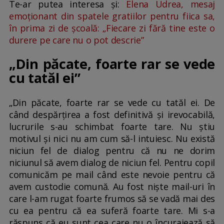
Te-ar putea interesa și:
Elena Udrea, mesaj
emoționant din spatele gratiilor pentru fiica sa,
în prima zi de școală: „Fiecare zi fără tine este o
durere pe care nu o pot descrie”
„Din păcate, foarte rar se vede
cu tatăl ei”
„Din păcate, foarte rar se vede cu tatăl ei. De
când despărțirea a fost definitivă și irevocabilă,
lucrurile s-au schimbat foarte tare. Nu știu
motivul și nici nu am cum să-l intuiesc. Nu există
niciun fel de dialog pentru că nu ne dorim
niciunul să avem dialog de niciun fel. Pentru copil
comunicăm pe mail când este nevoie pentru că
avem custodie comună. Au fost niște mail-uri în
care l-am rugat foarte frumos să se vadă mai des
cu ea pentru că ea suferă foarte tare. Mi s-a
răspuns că eu sunt cea care nu o încurajează să