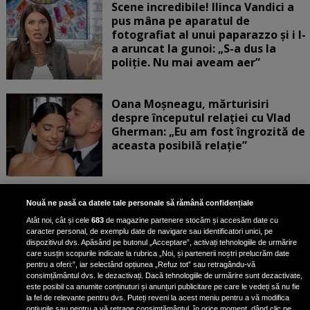
Scene incredibile! Ilinca Vandici a
pus mâna pe aparatul de
fotografiat al unui paparazzo și i l-
a aruncat la gunoi: „S-a dus la
poliție. Nu mai aveam aer”
Oana Moșneagu, mărturisiri
despre începutul relației cu Vlad
Gherman: „Eu am fost îngrozită de
aceasta posibilă relație”
Unde locuiesc Alberto Guță și
Nouă ne pasă ca datele tale personale să rămână confidențiale
iubita lui, după ce au plecat din
Atât noi, cât și cele
683
de magazine partenere stocăm și accesăm date cu
casa Narcisei Balaban: „Noi
caracter personal, de exemplu date de navigare sau identificatori unici, pe
suntem într-o casă cu două-trei
dispozitivul dvs. Apăsând pe butonul „Acceptare”, activați tehnologiile de urmărire
etaje”
care susțin scopurile indicate la rubrica „Noi, și partenerii noștri prelucrăm date
pentru a oferi:”, iar selectând opțiunea „Refuz tot” sau retragându-vă
consimțământul dvs. le dezactivați. Dacă tehnologiile de urmărire sunt dezactivate,
este posibil ca anumite conținuturi și anunțuri publicitare pe care le vedeți să nu fie
Oana Roman, achiziție după
la fel de relevante pentru dvs. Puteți reveni la acest meniu pentru a vă modifica
opțiunile sau pentru a vă retrage consimțământul, în orice moment, dând clic pe