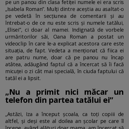
pe un panou din clasa fetiței numele ei era scris
„Isabela Roman”. Mulți dintre aceștia au asaltat-o
pe vedetă în secțiunea de comentarii și au
întrebat-o de ce nu este scris și numele tatălui,
„Elisei”, ci doar al mamei. Indignată de vorbele
urmăritorilor săi, Oana Roman a postat un
videoclip în care le-a explicat acestora care este
situația, de fapt. Vedeta a menționat că fiica ei
are patru nume, doar că pe panou nu încap
atâtea, adăugând faptul că a încercat să îi facă
micuței o zi cât mai specială, în ciuda faptului că
tatăl ei a lipsit.
„Nu a primit nici măcar un
telefon din partea tatălui ei”
„Astăzi, Iza a început școala, ca toți copiii de
altfel, și deși este al doilea an școlar pe care îl
începe, având alături doar mama, am încercat să