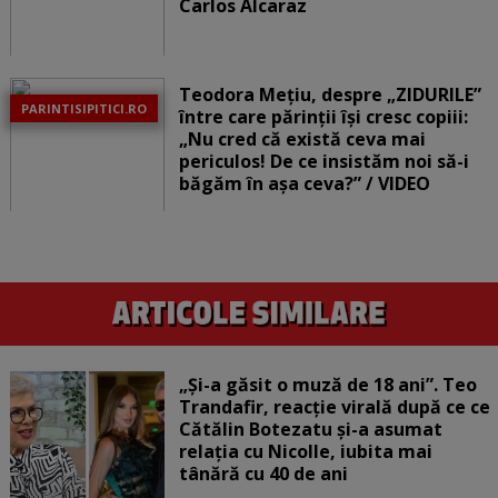
Carlos Alcaraz
Teodora Mețiu, despre „ZIDURILE”
PARINTISIPITICI.RO
între care părinții își cresc copiii:
„Nu cred că există ceva mai
periculos! De ce insistăm noi să-i
băgăm în așa ceva?” / VIDEO
„Și-a găsit o muză de 18 ani”. Teo
Trandafir, reacție virală după ce ce
Cătălin Botezatu și-a asumat
relația cu Nicolle, iubita mai
tânără cu 40 de ani