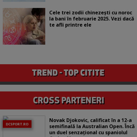
Cele trei zodii chinezești cu noroc
la bani în februarie 2025. Vezi dacă
te afli printre ele
Novak Djokovic, calificat în a 12-a
DCSPORT.RO
semifinală la Australian Open. Încă
un duel senzațional cu spaniolul