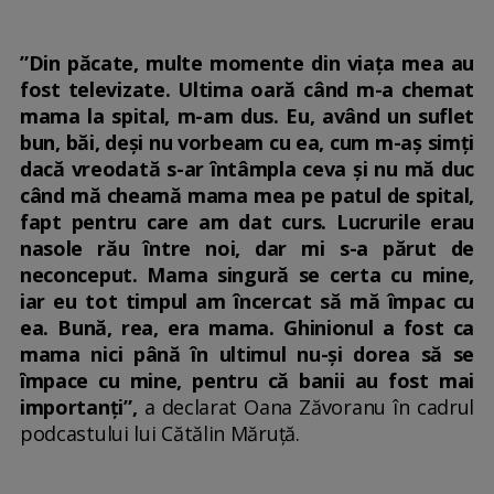
”Din păcate, multe momente din viața mea au
fost televizate. Ultima oară când m-a chemat
mama la spital, m-am dus. Eu, având un suflet
bun, băi, deși nu vorbeam cu ea, cum m-aș simți
dacă vreodată s-ar întâmpla ceva și nu mă duc
când mă cheamă mama mea pe patul de spital,
fapt pentru care am dat curs. Lucrurile erau
nasole rău între noi, dar mi s-a părut de
neconceput. Mama singură se certa cu mine,
iar eu tot timpul am încercat să mă împac cu
ea. Bună, rea, era mama. Ghinionul a fost ca
mama nici până în ultimul nu-și dorea să se
împace cu mine, pentru că banii au fost mai
importanți”,
a declarat Oana Zăvoranu în cadrul
podcastului lui Cătălin Măruță.