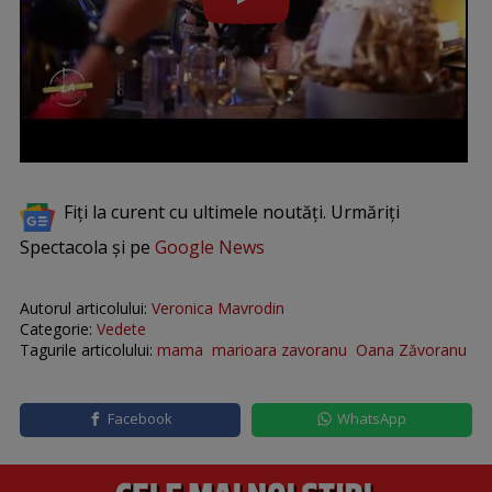
Fiți la curent cu ultimele noutăți. Urmăriți
Spectacola și pe
Google News
Autorul articolului:
Veronica Mavrodin
Categorie:
Vedete
Tagurile articolului:
mama
marioara zavoranu
Oana Zăvoranu
Facebook
WhatsApp