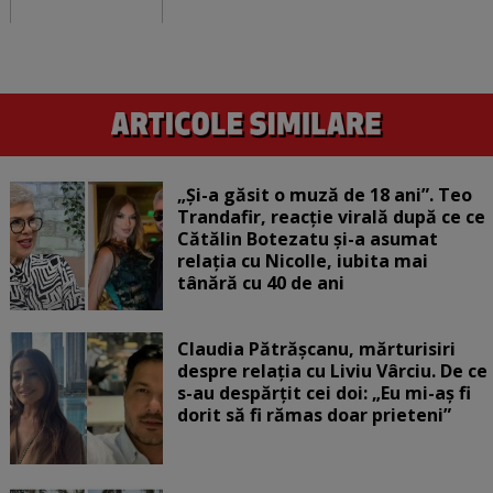
„Și-a găsit o muză de 18 ani”. Teo
Trandafir, reacție virală după ce ce
Cătălin Botezatu și-a asumat
relația cu Nicolle, iubita mai
tânără cu 40 de ani
Claudia Pătrășcanu, mărturisiri
despre relația cu Liviu Vârciu. De ce
s-au despărțit cei doi: „Eu mi-aș fi
dorit să fi rămas doar prieteni”