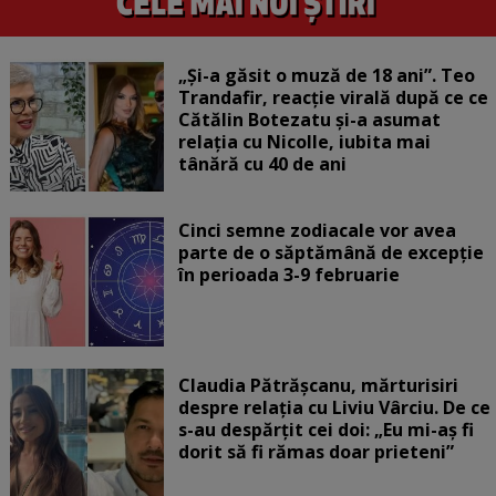
„Și-a găsit o muză de 18 ani”. Teo
Trandafir, reacție virală după ce ce
Cătălin Botezatu și-a asumat
relația cu Nicolle, iubita mai
tânără cu 40 de ani
Cinci semne zodiacale vor avea
parte de o săptămână de excepție
în perioada 3-9 februarie
Claudia Pătrășcanu, mărturisiri
despre relația cu Liviu Vârciu. De ce
s-au despărțit cei doi: „Eu mi-aș fi
dorit să fi rămas doar prieteni”