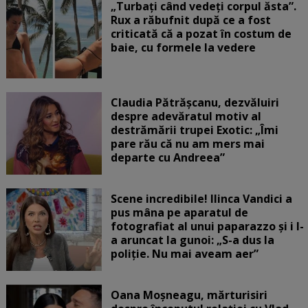
„Turbați când vedeți corpul ăsta”.
Rux a răbufnit după ce a fost
criticată că a pozat în costum de
baie, cu formele la vedere
Claudia Pătrășcanu, dezvăluiri
despre adevăratul motiv al
destrămării trupei Exotic: „Îmi
pare rău că nu am mers mai
departe cu Andreea”
Scene incredibile! Ilinca Vandici a
pus mâna pe aparatul de
fotografiat al unui paparazzo și i l-
a aruncat la gunoi: „S-a dus la
poliție. Nu mai aveam aer”
Oana Moșneagu, mărturisiri