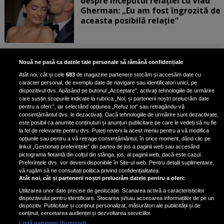
despre începutul relației cu Vlad
Gherman: „Eu am fost îngrozită de
aceasta posibilă relație”
Unde locuiesc Alberto Guță și
Nouă ne pasă ca datele tale personale să rămână confidențiale
iubita lui, după ce au plecat din
Atât noi, cât și cele
683
de magazine partenere stocăm și accesăm date cu
casa Narcisei Balaban: „Noi
caracter personal, de exemplu date de navigare sau identificatori unici, pe
suntem într-o casă cu două-trei
dispozitivul dvs. Apăsând pe butonul „Acceptare”, activați tehnologiile de urmărire
etaje”
care susțin scopurile indicate la rubrica „Noi, și partenerii noștri prelucrăm date
pentru a oferi:”, iar selectând opțiunea „Refuz tot” sau retragându-vă
consimțământul dvs. le dezactivați. Dacă tehnologiile de urmărire sunt dezactivate,
este posibil ca anumite conținuturi și anunțuri publicitare pe care le vedeți să nu fie
Oana Roman, achiziție după
la fel de relevante pentru dvs. Puteți reveni la acest meniu pentru a vă modifica
achiziție. Suma exorbitantă pe
opțiunile sau pentru a vă retrage consimțământul, în orice moment, dând clic pe
linkul „Gestionați preferințele” din partea de jos a paginii web sau accesând
care a scos-o din buzunar pentru o
pictograma flotantă din colțul din stânga, jos, al paginii web, dacă este cazul.
pereche de ochelari de soare și un
Preferințele dvs. vor deveni disponibile în Site-ul web. Pentru detalii suplimentare,
parfum
vă rugăm să ne consultați politica privind confidențialitatea.
Atât noi, cât și partenerii noștri prelucrăm datele pentru a oferi:
Utilizarea unor date precise de geolocație. Scanarea activă a caracteristicilor
dispozitivului pentru identificare. Stocarea și/sau accesarea informațiilor de pe un
dispozitiv. Publicitate și conținut personalizat, măsurători ale publicității și de
conținut, cercetarea audienței și dezvoltarea serviciilor.
Listă parteneri (furnizori)