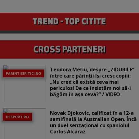
Teodora Mețiu, despre „ZIDURILE”
PARINTISIPITICI.RO
între care părinții își cresc copiii:
„Nu cred că există ceva mai
periculos! De ce insistăm noi să-i
băgăm în așa ceva?” / VIDEO
Novak Djokovic, calificat în a 12-a
DCSPORT.RO
semifinală la Australian Open. Încă
un duel senzațional cu spaniolul
Carlos Alcaraz