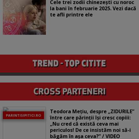
Cele trei zodii chinezești cu noroc
la bani în februarie 2025. Vezi dacă
te afli printre ele
Teodora Mețiu, despre „ZIDURILE”
PARINTISIPITICI.RO
între care părinții își cresc copiii:
„Nu cred că există ceva mai
periculos! De ce insistăm noi să-i
băgăm în așa ceva?” / VIDEO