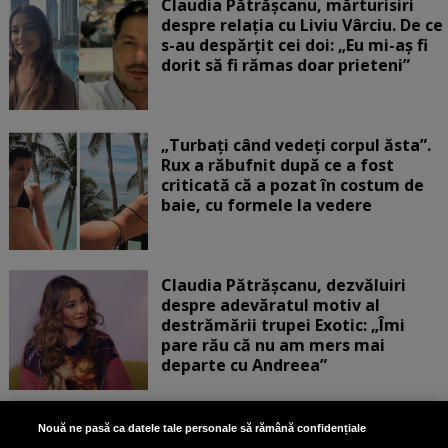
Claudia Pătrășcanu, mărturisiri
despre relația cu Liviu Vârciu. De ce
s-au despărțit cei doi: „Eu mi-aș fi
dorit să fi rămas doar prieteni”
„Turbați când vedeți corpul ăsta”.
Rux a răbufnit după ce a fost
criticată că a pozat în costum de
baie, cu formele la vedere
Claudia Pătrășcanu, dezvăluiri
despre adevăratul motiv al
destrămării trupei Exotic: „Îmi
pare rău că nu am mers mai
departe cu Andreea”
Scene incredibile! Ilinca Vandici a
Nouă ne pasă ca datele tale personale să rămână confidențiale
pus mâna pe aparatul de