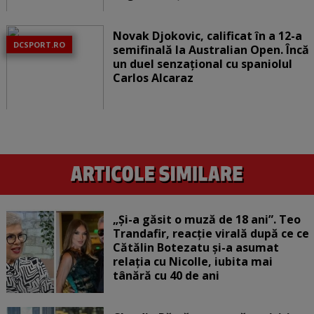
Novak Djokovic, calificat în a 12-a
DCSPORT.RO
semifinală la Australian Open. Încă
un duel senzațional cu spaniolul
Carlos Alcaraz
„Și-a găsit o muză de 18 ani”. Teo
Trandafir, reacție virală după ce ce
Cătălin Botezatu și-a asumat
relația cu Nicolle, iubita mai
tânără cu 40 de ani