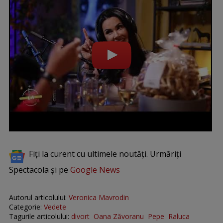
Fiți la curent cu ultimele noutăți. Urmăriți
Spectacola și pe
Google News
Autorul articolului:
Veronica Mavrodin
Categorie:
Vedete
Tagurile articolului:
divort
Oana Zăvoranu
Pepe
Raluca