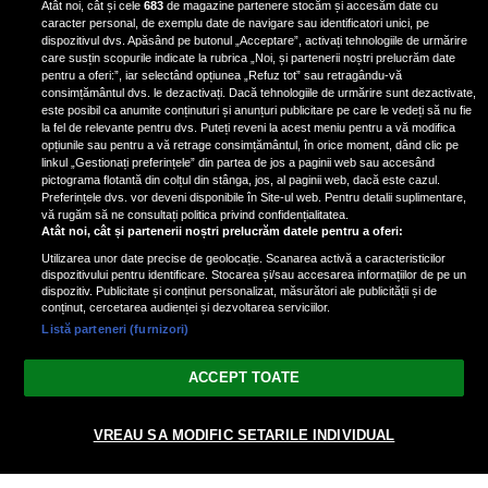
Atât noi, cât și cele
683
de magazine partenere stocăm și accesăm date cu
fotografiat al unui paparazzo și i l-
caracter personal, de exemplu date de navigare sau identificatori unici, pe
a aruncat la gunoi: „S-a dus la
dispozitivul dvs. Apăsând pe butonul „Acceptare”, activați tehnologiile de urmărire
poliție. Nu mai aveam aer”
care susțin scopurile indicate la rubrica „Noi, și partenerii noștri prelucrăm date
pentru a oferi:”, iar selectând opțiunea „Refuz tot” sau retragându-vă
consimțământul dvs. le dezactivați. Dacă tehnologiile de urmărire sunt dezactivate,
este posibil ca anumite conținuturi și anunțuri publicitare pe care le vedeți să nu fie
Oana Moșneagu, mărturisiri
la fel de relevante pentru dvs. Puteți reveni la acest meniu pentru a vă modifica
despre începutul relației cu Vlad
opțiunile sau pentru a vă retrage consimțământul, în orice moment, dând clic pe
linkul „Gestionați preferințele” din partea de jos a paginii web sau accesând
Gherman: „Eu am fost îngrozită de
pictograma flotantă din colțul din stânga, jos, al paginii web, dacă este cazul.
aceasta posibilă relație”
Preferințele dvs. vor deveni disponibile în Site-ul web. Pentru detalii suplimentare,
vă rugăm să ne consultați politica privind confidențialitatea.
Atât noi, cât și partenerii noștri prelucrăm datele pentru a oferi:
Utilizarea unor date precise de geolocație. Scanarea activă a caracteristicilor
dispozitivului pentru identificare. Stocarea și/sau accesarea informațiilor de pe un
dispozitiv. Publicitate și conținut personalizat, măsurători ale publicității și de
conținut, cercetarea audienței și dezvoltarea serviciilor.
Listă parteneri (furnizori)
Vezi varianta Desktop
ACCEPT TOATE
Politica de confidențialitate
Politica cookies
Gestionați preferințele
|
|
© 2026 spectacola.ro | Toate drepturile rezervate.
VREAU SA MODIFIC SETARILE INDIVIDUAL