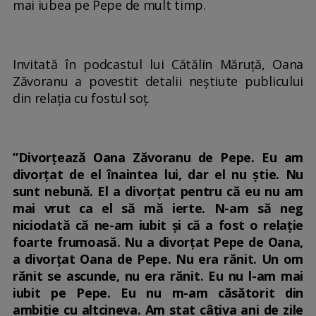
mai iubea pe Pepe de mult timp.
Invitată în podcastul lui Cătălin Măruță, Oana
Zăvoranu a povestit detalii neștiute publicului
din relația cu fostul soț.
”Divorțează Oana Zăvoranu de Pepe. Eu am
divorțat de el înaintea lui, dar el nu știe. Nu
sunt nebună. El a divorțat pentru că eu nu am
mai vrut ca el să mă ierte. N-am să neg
niciodată că ne-am iubit și că a fost o relație
foarte frumoasă. Nu a divorțat Pepe de Oana,
a divorțat Oana de Pepe. Nu era rănit. Un om
rănit se ascunde, nu era rănit. Eu nu l-am mai
iubit pe Pepe. Eu nu m-am căsătorit din
ambiție cu altcineva. Am stat câțiva ani de zile