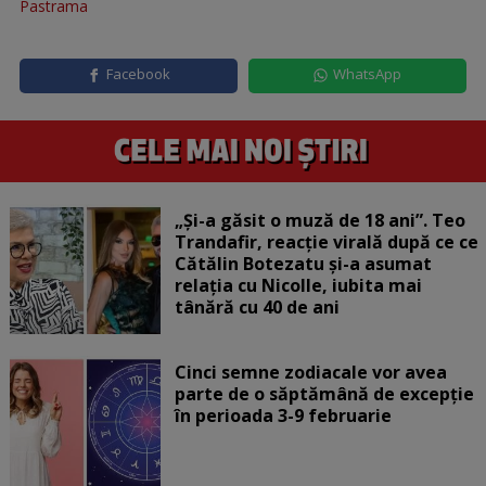
Pastrama
Facebook
WhatsApp
„Și-a găsit o muză de 18 ani”. Teo
Trandafir, reacție virală după ce ce
Cătălin Botezatu și-a asumat
relația cu Nicolle, iubita mai
tânără cu 40 de ani
Cinci semne zodiacale vor avea
parte de o săptămână de excepție
în perioada 3-9 februarie