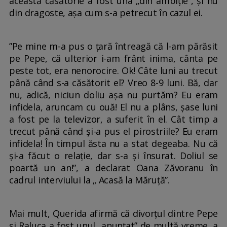
această căsătorie a fost una „din ambiție”, și nu
din dragoste, așa cum s-a petrecut în cazul ei.
”Pe mine m-a pus o țară întreagă că l-am părăsit
pe Pepe, că ulterior i-am frânt inima, cânta pe
peste tot, era nenorocire. Ok! Câte luni au trecut
până când s-a căsătorit el? Vreo 8-9 luni. Bă, dar
nu, adică, niciun doliu așa nu purtăm? Eu eram
infidela, aruncam cu ouă! El nu a plâns, șase luni
a fost pe la televizor, a suferit în el. Cât timp a
trecut până când și-a pus el pirostriile? Eu eram
infidela! În timpul ăsta nu a stat degeaba. Nu că
și-a făcut o relație, dar s-a și însurat. Doliul se
poartă un an!”, a declarat Oana Zăvoranu în
cadrul interviului la „ Acasă la Măruță”.
Mai mult, Querida afirmă că divorțul dintre Pepe
și Raluca a fost unul „anunțat” de multă vreme, a