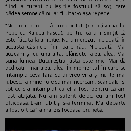
fiind la curent cu ieșirile fostului să soț, care
dădea semne că nu ar fi uitat-o așa repede.
”Nu m-a durut, cât m-a iritat (n.r. căsnicia lui
Pepe cu Raluca Pascu), pentru că am simțit că
este făcută la ambiție. Nu am crezut niciodată în
această căsnicie, îmi pare rău. Niciodată! Mai
auzeam și eu una alta, plânsete, alea, alea. Mai
sună lumea, Bucureștiul ăsta este mic! Mai dă
dedicații, mai alea, alea. În momentul în care se
întâmplă ceva fără să ai vreo vină și nu te mai
iubesc, la mine nu e să mai încercăm. Scandalul și
tot ce s-a întâmplat cu el a fost pentru că am
fost ațâțată. Nu am suferit deloc, eu am fost
ofticoasă. L-am iubit și s-a terminat. Mai departe
a fost oftică”, a mai zis focoasa brunetă.