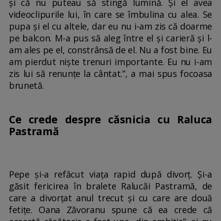
și că nu puteau să stingă lumină. Și el avea
videoclipurile lui, în care se îmbulina cu alea. Se
pupa și el cu altele, dar eu nu i-am zis că doarme
pe balcon. M-a pus să aleg între el și carieră și l-
am ales pe el, constrânsă de el. Nu a fost bine. Eu
am pierdut niște trenuri importante. Eu nu i-am
zis lui să renunțe la cântat.”, a mai spus focoasa
brunetă.
Ce crede despre căsnicia cu Raluca
Pastramă
Pepe și-a refăcut viața rapid după divorț. Și-a
găsit fericirea în bralete Ralucăi Pastramă, de
care a divorțat anul trecut și cu care are două
fetițe. Oana Zăvoranu spune că ea crede că