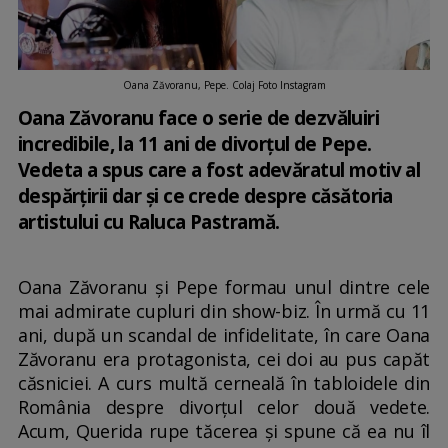
Oana Zăvoranu, Pepe. Colaj Foto Instagram
Oana Zăvoranu face o serie de dezvăluiri
incredibile, la 11 ani de divorțul de Pepe.
Vedeta a spus care a fost adevăratul motiv al
despărțirii dar și ce crede despre căsătoria
artistului cu Raluca Pastramă.
Oana Zăvoranu și Pepe formau unul dintre cele
mai admirate cupluri din show-biz. În urmă cu 11
ani, după un scandal de infidelitate, în care Oana
Zăvoranu era protagonista, cei doi au pus capăt
căsniciei. A curs multă cerneală în tabloidele din
România despre divorțul celor două vedete.
Acum, Querida rupe tăcerea și spune că ea nu îl