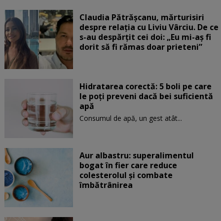
Claudia Pătrășcanu, mărturisiri
despre relația cu Liviu Vârciu. De ce
s-au despărțit cei doi: „Eu mi-aș fi
dorit să fi rămas doar prieteni”
Hidratarea corectă: 5 boli pe care
le poți preveni dacă bei suficientă
apă
Consumul de apă, un gest atât...
Aur albastru: superalimentul
bogat în fier care reduce
colesterolul și combate
îmbătrânirea