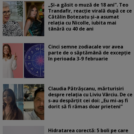
„Și-a găsit o muză de 18 ani”. Teo
Trandafir, reacție virală după ce ce
Cătălin Botezatu și-a asumat
relația cu Nicolle, iubita mai
tânără cu 40 de ani
Cinci semne zodiacale vor avea
parte de o săptămână de excepție
în perioada 3-9 februarie
Claudia Pătrășcanu, mărturisiri
despre relația cu Liviu Vârciu. De ce
s-au despărțit cei doi: „Eu mi-aș fi
dorit să fi rămas doar prieteni”
Hidratarea corectă: 5 boli pe care