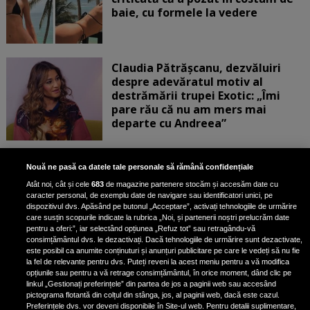
baie, cu formele la vedere
Claudia Pătrășcanu, dezvăluiri
despre adevăratul motiv al
destrămării trupei Exotic: „Îmi
pare rău că nu am mers mai
departe cu Andreea”
Scene incredibile! Ilinca Vandici a
Nouă ne pasă ca datele tale personale să rămână confidențiale
pus mâna pe aparatul de
Atât noi, cât și cele
683
de magazine partenere stocăm și accesăm date cu
fotografiat al unui paparazzo și i l-
caracter personal, de exemplu date de navigare sau identificatori unici, pe
a aruncat la gunoi: „S-a dus la
dispozitivul dvs. Apăsând pe butonul „Acceptare”, activați tehnologiile de urmărire
poliție. Nu mai aveam aer”
care susțin scopurile indicate la rubrica „Noi, și partenerii noștri prelucrăm date
pentru a oferi:”, iar selectând opțiunea „Refuz tot” sau retragându-vă
consimțământul dvs. le dezactivați. Dacă tehnologiile de urmărire sunt dezactivate,
este posibil ca anumite conținuturi și anunțuri publicitare pe care le vedeți să nu fie
Oana Moșneagu, mărturisiri
la fel de relevante pentru dvs. Puteți reveni la acest meniu pentru a vă modifica
despre începutul relației cu Vlad
opțiunile sau pentru a vă retrage consimțământul, în orice moment, dând clic pe
linkul „Gestionați preferințele” din partea de jos a paginii web sau accesând
Gherman: „Eu am fost îngrozită de
pictograma flotantă din colțul din stânga, jos, al paginii web, dacă este cazul.
aceasta posibilă relație”
Preferințele dvs. vor deveni disponibile în Site-ul web. Pentru detalii suplimentare,