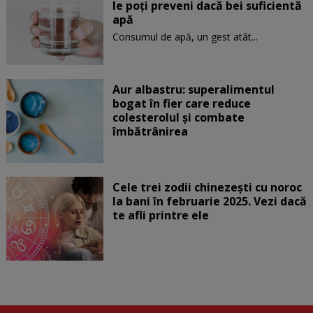
le poți preveni dacă bei suficientă
apă
Consumul de apă, un gest atât...
Aur albastru: superalimentul
bogat în fier care reduce
colesterolul și combate
îmbătrânirea
Cele trei zodii chinezești cu noroc
la bani în februarie 2025. Vezi dacă
te afli printre ele