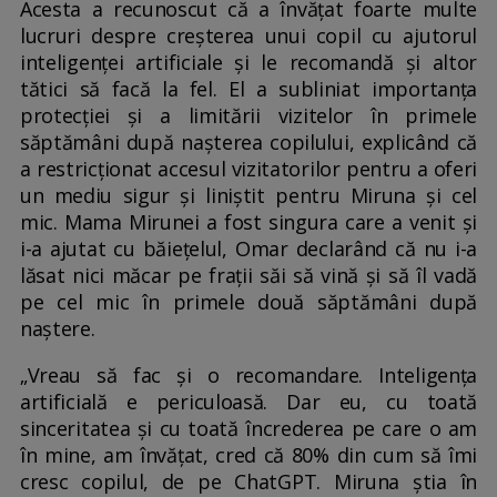
Acesta a recunoscut că a învățat foarte multe
lucruri despre creșterea unui copil cu ajutorul
inteligenței artificiale și le recomandă și altor
tătici să facă la fel. El a subliniat importanța
protecției și a limitării vizitelor în primele
săptămâni după nașterea copilului, explicând că
a restricționat accesul vizitatorilor pentru a oferi
un mediu sigur și liniștit pentru Miruna și cel
mic. Mama Mirunei a fost singura care a venit și
i-a ajutat cu băiețelul, Omar declarând că nu i-a
lăsat nici măcar pe frații săi să vină și să îl vadă
pe cel mic în primele două săptămâni după
naștere.
„Vreau să fac și o recomandare. Inteligența
artificială e periculoasă. Dar eu, cu toată
sinceritatea și cu toată încrederea pe care o am
în mine, am învățat, cred că 80% din cum să îmi
cresc copilul, de pe ChatGPT. Miruna știa în