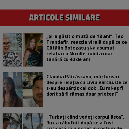
„Și-a găsit o muză de 18 ani”. Teo
Trandafir, reacție virală după ce ce
Cătălin Botezatu și-a asumat
relația cu Nicolle, iubita mai
tânără cu 40 de ani
Claudia Pătrășcanu, mărturisiri
despre relația cu Liviu Vârciu. De ce
s-au despărțit cei doi: „Eu mi-aș fi
dorit să fi rămas doar prieteni”
„Turbați când vedeți corpul ăsta”.
Rux a răbufnit după ce a fost
criticată că a pozat în costum de