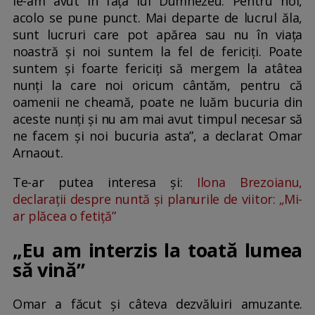
le-am avut în fața lui Dumnezeu. Pentru noi,
acolo se pune punct. Mai departe de lucrul ăla,
sunt lucruri care pot apărea sau nu în viața
noastră și noi suntem la fel de fericiți. Poate
suntem și foarte fericiți să mergem la atâtea
nunți la care noi oricum cântăm, pentru că
oamenii ne cheamă, poate ne luăm bucuria din
aceste nunți și nu am mai avut timpul necesar să
ne facem și noi bucuria asta”, a declarat Omar
Arnaout.
Te-ar putea interesa și:
Ilona Brezoianu,
declarații despre nuntă și planurile de viitor: „Mi-
ar plăcea o fetiță”
„Eu am interzis la toată lumea
să vină”
Omar a făcut și câteva dezvăluiri amuzante.