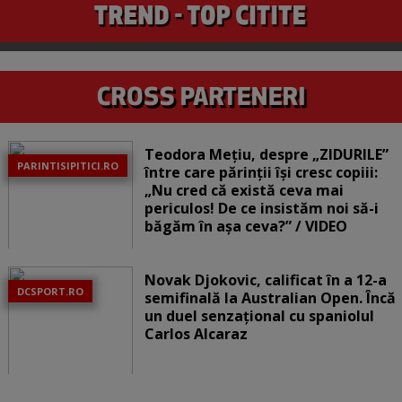
Teodora Mețiu, despre „ZIDURILE”
PARINTISIPITICI.RO
între care părinții își cresc copiii:
„Nu cred că există ceva mai
periculos! De ce insistăm noi să-i
băgăm în așa ceva?” / VIDEO
Novak Djokovic, calificat în a 12-a
DCSPORT.RO
semifinală la Australian Open. Încă
un duel senzațional cu spaniolul
Carlos Alcaraz