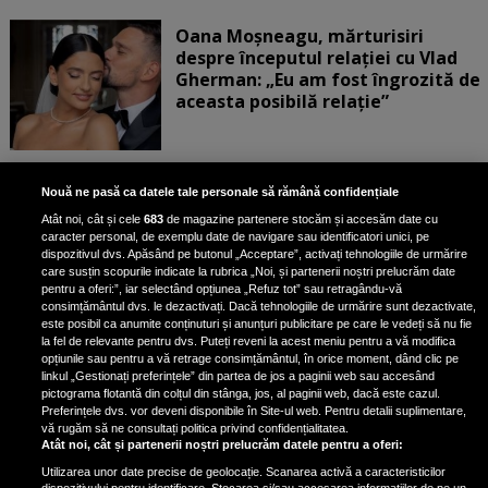
Oana Moșneagu, mărturisiri
despre începutul relației cu Vlad
Gherman: „Eu am fost îngrozită de
aceasta posibilă relație”
Unde locuiesc Alberto Guță și
Nouă ne pasă ca datele tale personale să rămână confidențiale
iubita lui, după ce au plecat din
Atât noi, cât și cele
683
de magazine partenere stocăm și accesăm date cu
casa Narcisei Balaban: „Noi
caracter personal, de exemplu date de navigare sau identificatori unici, pe
suntem într-o casă cu două-trei
dispozitivul dvs. Apăsând pe butonul „Acceptare”, activați tehnologiile de urmărire
etaje”
care susțin scopurile indicate la rubrica „Noi, și partenerii noștri prelucrăm date
pentru a oferi:”, iar selectând opțiunea „Refuz tot” sau retragându-vă
consimțământul dvs. le dezactivați. Dacă tehnologiile de urmărire sunt dezactivate,
este posibil ca anumite conținuturi și anunțuri publicitare pe care le vedeți să nu fie
Oana Roman, achiziție după
la fel de relevante pentru dvs. Puteți reveni la acest meniu pentru a vă modifica
achiziție. Suma exorbitantă pe
opțiunile sau pentru a vă retrage consimțământul, în orice moment, dând clic pe
linkul „Gestionați preferințele” din partea de jos a paginii web sau accesând
care a scos-o din buzunar pentru o
pictograma flotantă din colțul din stânga, jos, al paginii web, dacă este cazul.
pereche de ochelari de soare și un
Preferințele dvs. vor deveni disponibile în Site-ul web. Pentru detalii suplimentare,
parfum
vă rugăm să ne consultați politica privind confidențialitatea.
Atât noi, cât și partenerii noștri prelucrăm datele pentru a oferi:
Utilizarea unor date precise de geolocație. Scanarea activă a caracteristicilor