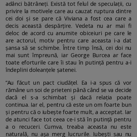
adânci bătrâneți. Există tot felul de speculații, cu
privire la motivele care au cauzat ruptura dintre
cei doi și se pare că Viviana a fost cea care a
decis această despărțire. Vedeta nu ar mai fi
deloc de acord cu anumite obiceiuri pe care le
are actorul, motiv pentru care aceasta i-a dat
șansa să se schimbe. Între timp însă, cei doi nu
mai sunt împreună, iar George Burcea ar face
toate eforturile care îi stau în putință pentru a-i
îndeplini doleanțele șatenei.
“Au făcut un pact ciudățel. Ea i-a spus că vor
rămâne un soi de prieteni până când se va decide
dacă el s-a schimbat și dacă relația poate
continua. Iar el, pentru că este un om foarte bun
și pentru că o iubește foarte mult, a acceptat. Iar
de atunci face tot ceea ce-i stă în putință pentru
a o recuceri. Cumva, treaba aceasta nu este
naturală, nu așa merg lucrurile. Iubești sau nu