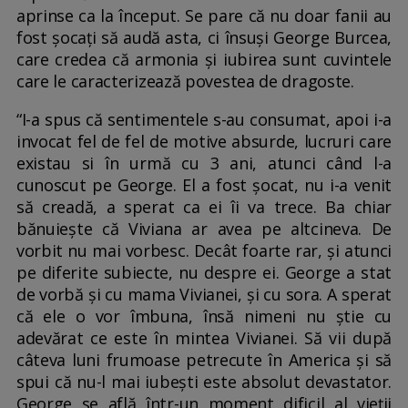
aprinse ca la început. Se pare că nu doar fanii au
fost șocați să audă asta, ci însuși George Burcea,
care credea că armonia și iubirea sunt cuvintele
care le caracterizează povestea de dragoste.
“I-a spus că sentimentele s-au consumat, apoi i-a
invocat fel de fel de motive absurde, lucruri care
existau si în urmă cu 3 ani, atunci când l-a
cunoscut pe George. El a fost șocat, nu i-a venit
să creadă, a sperat ca ei îi va trece. Ba chiar
bănuiește că Viviana ar avea pe altcineva. De
vorbit nu mai vorbesc. Decât foarte rar, și atunci
pe diferite subiecte, nu despre ei. George a stat
de vorbă și cu mama Vivianei, și cu sora. A sperat
că ele o vor îmbuna, însă nimeni nu știe cu
adevărat ce este în mintea Vivianei. Să vii după
câteva luni frumoase petrecute în America și să
spui că nu-l mai iubești este absolut devastator.
George se află într-un moment dificil al vieții