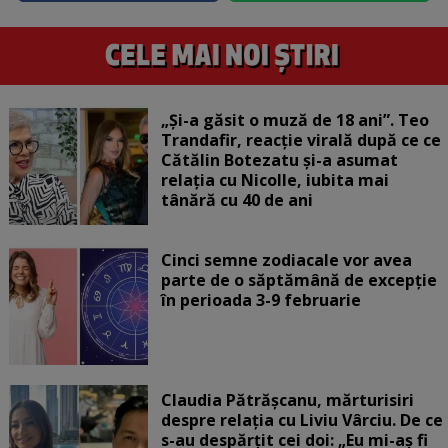
„Și-a găsit o muză de 18 ani”. Teo
Trandafir, reacție virală după ce ce
Cătălin Botezatu și-a asumat
relația cu Nicolle, iubita mai
tânără cu 40 de ani
Cinci semne zodiacale vor avea
parte de o săptămână de excepție
în perioada 3-9 februarie
Claudia Pătrășcanu, mărturisiri
despre relația cu Liviu Vârciu. De ce
s-au despărțit cei doi: „Eu mi-aș fi