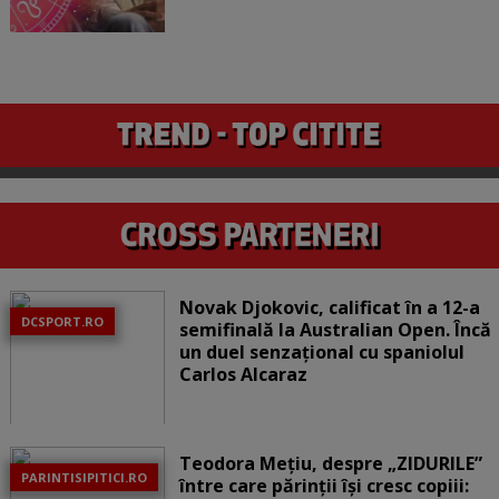
Novak Djokovic, calificat în a 12-a
DCSPORT.RO
semifinală la Australian Open. Încă
un duel senzațional cu spaniolul
Carlos Alcaraz
Teodora Mețiu, despre „ZIDURILE”
PARINTISIPITICI.RO
între care părinții își cresc copiii: