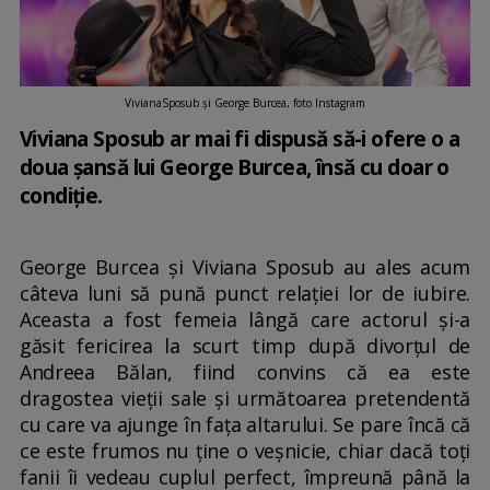
VivianaSposub și George Burcea, foto Instagram
Viviana Sposub ar mai fi dispusă să-i ofere o a
doua șansă lui George Burcea, însă cu doar o
condiție.
George Burcea și Viviana Sposub au ales acum
câteva luni să pună punct relației lor de iubire.
Aceasta a fost femeia lângă care actorul și-a
găsit fericirea la scurt timp după divorțul de
Andreea Bălan, fiind convins că ea este
dragostea vieții sale și următoarea pretendentă
cu care va ajunge în fața altarului. Se pare încă că
ce este frumos nu ține o veșnicie, chiar dacă toți
fanii îi vedeau cuplul perfect, împreună până la