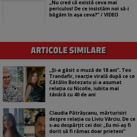
„Nu cred că există ceva mai
periculos! De ce insistăm noi să-i
băgăm în așa ceva?” / VIDEO
„Și-a găsit o muză de 18 ani”. Teo
Trandafir, reacție virală după ce ce
Cătălin Botezatu și-a asumat
relația cu Nicolle, iubita mai
tânără cu 40 de ani
Claudia Pătrășcanu, mărturisiri
despre relația cu Liviu Vârciu. De ce
s-au despărțit cei doi: „Eu mi-aș fi
dorit să fi rămas doar prieteni”