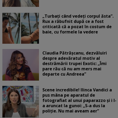
„Turbați când vedeți corpul ăsta”.
Rux a răbufnit după ce a fost
criticată că a pozat în costum de
baie, cu formele la vedere
Claudia Pătrășcanu, dezvăluiri
despre adevăratul motiv al
destrămării trupei Exotic: „Îmi
pare rău că nu am mers mai
departe cu Andreea”
Scene incredibile! Ilinca Vandici a
pus mâna pe aparatul de
fotografiat al unui paparazzo și i l-
a aruncat la gunoi: „S-a dus la
poliție. Nu mai aveam aer”