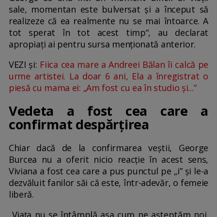
sale, momentan este bulversat și a început să
realizeze că ea realmente nu se mai întoarce. A
tot sperat în tot acest timp“, au declarat
apropiați ai pentru sursa menționată anterior.
VEZI și:
Fiica cea mare a Andreei Bălan îi calcă pe
urme artistei. La doar 6 ani, Ela a înregistrat o
piesă cu mama ei: „Am fost cu ea în studio și...”
Vedeta a fost cea care a
confirmat despărțirea
Chiar dacă de la confirmarea veștii, George
Burcea nu a oferit nicio reacție în acest sens,
Viviana a fost cea care a pus punctul pe „i” și le-a
dezvăluit fanilor săi că este, într-adevăr, o femeie
liberă.
„Viața nu se întâmplă așa cum ne așteptăm noi.