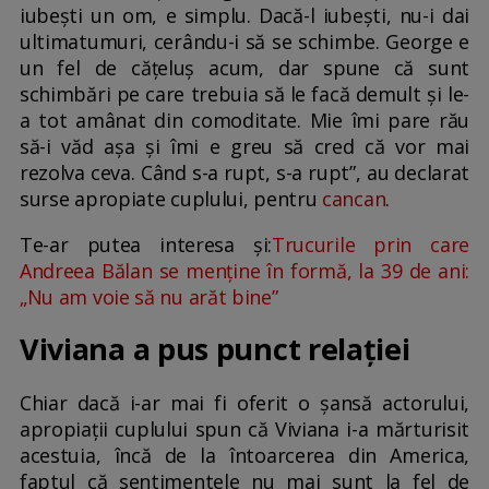
iubești un om, e simplu. Dacă-l iubești, nu-i dai
ultimatumuri, cerându-i să se schimbe. George e
un fel de cățeluș acum, dar spune că sunt
schimbări pe care trebuia să le facă demult și le-
a tot amânat din comoditate. Mie îmi pare rău
să-i văd așa și îmi e greu să cred că vor mai
rezolva ceva. Când s-a rupt, s-a rupt”, au declarat
surse apropiate cuplului, pentru
cancan
.
Te-ar putea interesa și:
Trucurile prin care
Andreea Bălan se menține în formă, la 39 de ani:
„Nu am voie să nu arăt bine”
Viviana a pus punct relației
Chiar dacă i-ar mai fi oferit o șansă actorului,
apropiații cuplului spun că Viviana i-a mărturisit
acestuia, încă de la întoarcerea din America,
faptul că sentimentele nu mai sunt la fel de