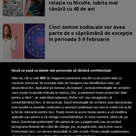
relația cu Nicolle, iubita mai
tânără cu 40 de ani
Cinci semne zodiacale vor avea
parte de o săptămână de excepție
în perioada 3-9 februarie
Aur albastru: superalimentul
Nouă ne pasă ca datele tale personale să rămână confidențiale
bogat în fier care reduce
Atât noi, cât și cele
683
de magazine partenere stocăm și accesăm date cu
colesterolul și combate
caracter personal, de exemplu date de navigare sau identificatori unici, pe
îmbătrânirea
dispozitivul dvs. Apăsând pe butonul „Acceptare”, activați tehnologiile de urmărire
care susțin scopurile indicate la rubrica „Noi, și partenerii noștri prelucrăm date
pentru a oferi:”, iar selectând opțiunea „Refuz tot” sau retragându-vă
consimțământul dvs. le dezactivați. Dacă tehnologiile de urmărire sunt dezactivate,
este posibil ca anumite conținuturi și anunțuri publicitare pe care le vedeți să nu fie
Claudia Pătrășcanu, mărturisiri
la fel de relevante pentru dvs. Puteți reveni la acest meniu pentru a vă modifica
despre relația cu Liviu Vârciu. De ce
opțiunile sau pentru a vă retrage consimțământul, în orice moment, dând clic pe
linkul „Gestionați preferințele” din partea de jos a paginii web sau accesând
s-au despărțit cei doi: „Eu mi-aș fi
pictograma flotantă din colțul din stânga, jos, al paginii web, dacă este cazul.
dorit să fi rămas doar prieteni”
Preferințele dvs. vor deveni disponibile în Site-ul web. Pentru detalii suplimentare,