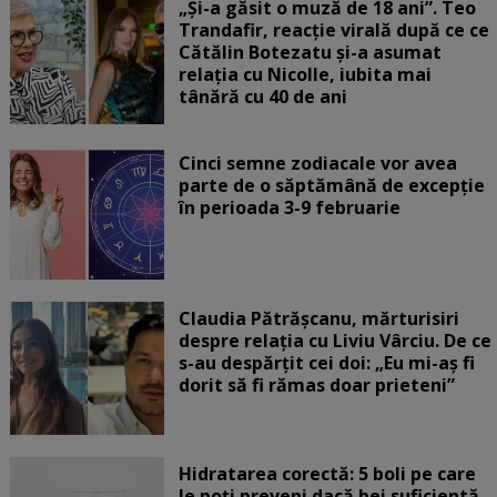
„Și-a găsit o muză de 18 ani”. Teo
Trandafir, reacție virală după ce ce
Cătălin Botezatu și-a asumat
relația cu Nicolle, iubita mai
tânără cu 40 de ani
Cinci semne zodiacale vor avea
parte de o săptămână de excepție
în perioada 3-9 februarie
Claudia Pătrășcanu, mărturisiri
despre relația cu Liviu Vârciu. De ce
s-au despărțit cei doi: „Eu mi-aș fi
dorit să fi rămas doar prieteni”
Hidratarea corectă: 5 boli pe care
le poți preveni dacă bei suficientă