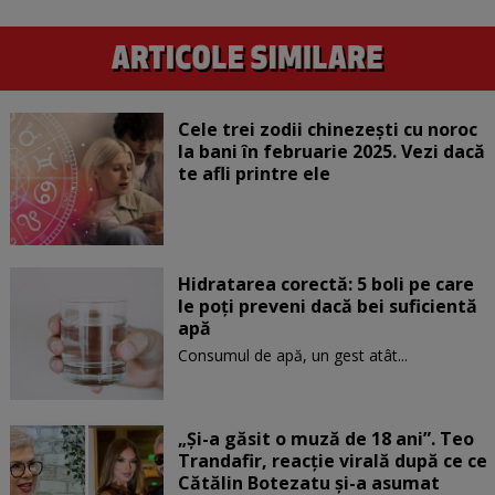
Cele trei zodii chinezești cu noroc
la bani în februarie 2025. Vezi dacă
te afli printre ele
Hidratarea corectă: 5 boli pe care
le poți preveni dacă bei suficientă
apă
Consumul de apă, un gest atât...
„Și-a găsit o muză de 18 ani”. Teo
Trandafir, reacție virală după ce ce
Cătălin Botezatu și-a asumat