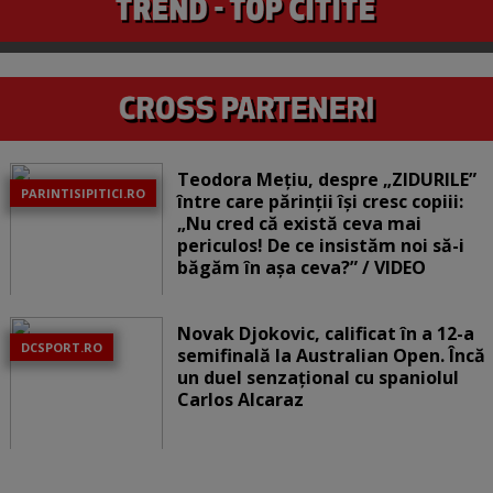
Teodora Mețiu, despre „ZIDURILE”
PARINTISIPITICI.RO
între care părinții își cresc copiii:
„Nu cred că există ceva mai
periculos! De ce insistăm noi să-i
băgăm în așa ceva?” / VIDEO
Novak Djokovic, calificat în a 12-a
DCSPORT.RO
semifinală la Australian Open. Încă
un duel senzațional cu spaniolul
Carlos Alcaraz