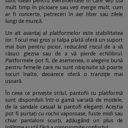
sunt ideali pentru evenimentele în care veți sta
mult timp în picioare sau veți merge mult, cum
ar fi concerte, petreceri în aer liber sau zilele
lungi de muncă.
Un alt avantaj al platformelor este stabilitatea
lor. Tocul mai gros și talpa plată oferă un suport
mai bun pentru picior, reducând riscul de a vă
răsuci glezna sau de a vă pierde echilibrul.
Platformele pot fi, de asemenea, o alegere bună
pentru femeile care nu sunt obișnuite să poarte
tocuri înalte, deoarece oferă o tranziție mai
ușoară.
În ceea ce privește stilul, pantofii cu platformă
sunt disponibili într-o gamă variată de modele,
de la sandale casual la pantofi eleganți. Aceștia
pot fi purtați cu rochii vaporoase, fuste midi sau
chiar pantaloni scurți, adăugând un plus de
înălțime și stil fără a compromite confortul.