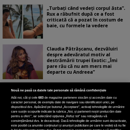
„Turbați când vedeți corpul ăsta”.
Rux a răbufnit după ce a fost
criticată că a pozat în costum de
baie, cu formele la vedere
Claudia Pătrășcanu, dezvăluiri
despre adevăratul motiv al
destrămării trupei Exotic: „Îmi
pare rău că nu am mers mai
departe cu Andreea”
Scene incredibile! Ilinca Vandici a
Nouă ne pasă ca datele tale personale să rămână confidențiale
pus mâna pe aparatul de
Atât noi, cât și cele
683
de magazine partenere stocăm și accesăm date cu
fotografiat al unui paparazzo și i l-
caracter personal, de exemplu date de navigare sau identificatori unici, pe
a aruncat la gunoi: „S-a dus la
dispozitivul dvs. Apăsând pe butonul „Acceptare”, activați tehnologiile de urmărire
poliție. Nu mai aveam aer”
care susțin scopurile indicate la rubrica „Noi, și partenerii noștri prelucrăm date
pentru a oferi:”, iar selectând opțiunea „Refuz tot” sau retragându-vă
consimțământul dvs. le dezactivați. Dacă tehnologiile de urmărire sunt dezactivate,
este posibil ca anumite conținuturi și anunțuri publicitare pe care le vedeți să nu fie
Oana Moșneagu, mărturisiri