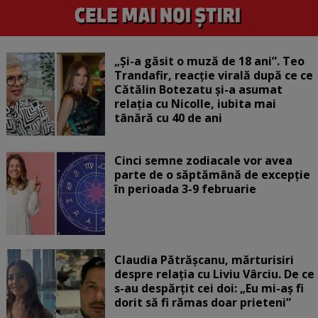
„Și-a găsit o muză de 18 ani”. Teo
Trandafir, reacție virală după ce ce
Cătălin Botezatu și-a asumat
relația cu Nicolle, iubita mai
tânără cu 40 de ani
Cinci semne zodiacale vor avea
parte de o săptămână de excepție
în perioada 3-9 februarie
Claudia Pătrășcanu, mărturisiri
despre relația cu Liviu Vârciu. De ce
s-au despărțit cei doi: „Eu mi-aș fi
dorit să fi rămas doar prieteni”