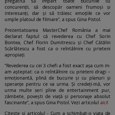
pregătită să împart toate bucuriile cu
concurenții, să descopăr oameni frumoși și
interesanți, dar și să trăiesc emoțiile ce vor
umple platoul de filmare”, a spus Gina Pistol.
Prezentatoarea MasterChef România a mai
declarat faptul că revederea cu Chef Sorin
Bontea, Chef Florin Dumitrescu și Chef Cătălin
Scărlătescu a fost ca o reîntâlnire cu prieteni
apropiați.
”Revederea cu cei 3 chefi a fost exact așa cum m-
am așteptat: ca o reîntâlnire cu prieteni dragi –
emoționantă, plină de bucurie și cu planuri și
speranțe pentru ce va urma. Și credeți-mă, vor
urma multe seri pline de entertainment pur,
zâmbete, povești de viață și personaje absolut
fascinante”, a spus Gina Pistol. Vezi articolul
aici!
Citește și articolul - Cum a schimbat-o viața de