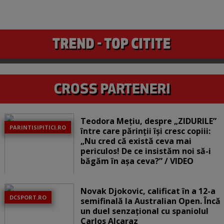
Teodora Mețiu, despre „ZIDURILE”
PARINTISIPITICI.RO
între care părinții își cresc copiii:
„Nu cred că există ceva mai
periculos! De ce insistăm noi să-i
băgăm în așa ceva?” / VIDEO
Novak Djokovic, calificat în a 12-a
DCSPORT.RO
semifinală la Australian Open. Încă
un duel senzațional cu spaniolul
Carlos Alcaraz