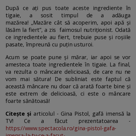
După ce ați pus toate aceste ingrediente în
tigaie, a sosit timpul de a adăuga
mazărea! „Mazăre cât să acoperim, apoi apă și
lăsăm la fiert”, a zis faimosul nutriționist. Odată
ce ingredientele au fiert, trebuie puse și roșiile
pasate, împreună cu puțin usturoi.
Acum se poate pune și mărar, iar apoi se vor
amesteca toate ingredientele în tigaie. La final,
va rezulta o mâncare delicioasă, de care nu ne
vom mai sătura! De subliniat este faptul că
această mâncare nu doar că arată foarte bine și
este extrem de delicioasă, ci este o mâncare
foarte sănătoasă!
Citește și
articolul - Gina Pistol, gafă imensă la
TV! Ce a făcut prezentatoarea -
https://www.spectacola.ro/gina-pistol-gafa-
imensa-la-tv-ce-a-facut-