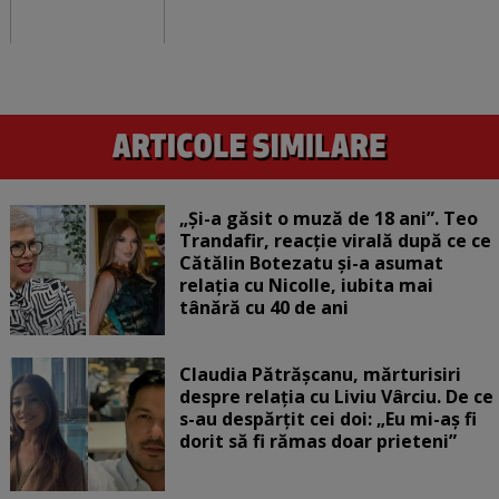
„Și-a găsit o muză de 18 ani”. Teo
Trandafir, reacție virală după ce ce
Cătălin Botezatu și-a asumat
relația cu Nicolle, iubita mai
tânără cu 40 de ani
Claudia Pătrășcanu, mărturisiri
despre relația cu Liviu Vârciu. De ce
s-au despărțit cei doi: „Eu mi-aș fi
dorit să fi rămas doar prieteni”