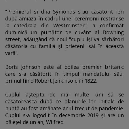
"Premierul şi dna Symonds s-au căsătorit ieri
după-amiaza în cadrul unei ceremonii restrânse
la catedrala din Westminster", a confirmat
duminică un purtător de cuvânt al Downing
street, adăugând că noul "cuplu îşi va sărbători
căsătoria cu familia şi prietenii săi în această
vară".
Boris Johnson este al doilea premier britanic
care s-a căsătorit în timpul mandatului său,
primul fiind Robert Jenkinson, în 1822.
Cuplul aştepta de mai multe luni să se
căsătorească după ce planurile lor iniţiale de
nuntă au fost amânate anul trecut de pandemie.
Cuplul s-a logodit în decembrie 2019 şi are un
băieţel de un an, Wilfred.