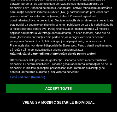
te va surprinde!
caracter personal, de exemplu date de navigare sau identificatori unici, pe
dispozitivul dvs. Apăsând pe butonul „Acceptare”, activați tehnologiile de urmărire
Știai că Melania Trump, una...
care susțin scopurile indicate la rubrica „Noi, și partenerii noștri prelucrăm date
pentru a oferi:”, iar selectând opțiunea „Refuz tot” sau retragându-vă
consimțământul dvs. le dezactivați. Dacă tehnologiile de urmărire sunt dezactivate,
este posibil ca anumite conținuturi și anunțuri publicitare pe care le vedeți să nu fie
Emily Ratajkowski încinge TikTok-
la fel de relevante pentru dvs. Puteți reveni la acest meniu pentru a vă modifica
ul: Dans incendiar în bikini roșu pe
opțiunile sau pentru a vă retrage consimțământul, în orice moment, dând clic pe
linkul „Gestionați preferințele” din partea de jos a paginii web sau accesând
un balcon din Mexic
pictograma flotantă din colțul din stânga, jos, al paginii web, dacă este cazul.
Preferințele dvs. vor deveni disponibile în Site-ul web. Pentru detalii suplimentare,
vă rugăm să ne consultați politica privind confidențialitatea.
Atât noi, cât și partenerii noștri prelucrăm datele pentru a oferi:
Utilizarea unor date precise de geolocație. Scanarea activă a caracteristicilor
dispozitivului pentru identificare. Stocarea și/sau accesarea informațiilor de pe un
dispozitiv. Publicitate și conținut personalizat, măsurători ale publicității și de
conținut, cercetarea audienței și dezvoltarea serviciilor.
Listă parteneri (furnizori)
Vezi varianta Desktop
ACCEPT TOATE
Politica de confidențialitate
Politica cookies
Gestionați preferințele
|
|
© 2026 spectacola.ro | Toate drepturile rezervate.
VREAU SA MODIFIC SETARILE INDIVIDUAL
nxt.196