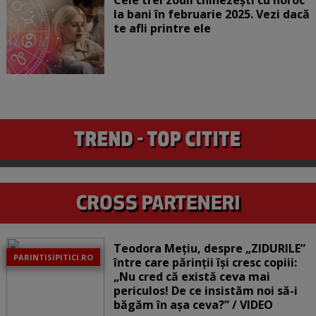
Cele trei zodii chinezești cu noroc
la bani în februarie 2025. Vezi dacă
te afli printre ele
Teodora Mețiu, despre „ZIDURILE”
PARINTISIPITICI.RO
între care părinții își cresc copiii:
„Nu cred că există ceva mai
periculos! De ce insistăm noi să-i
băgăm în așa ceva?” / VIDEO