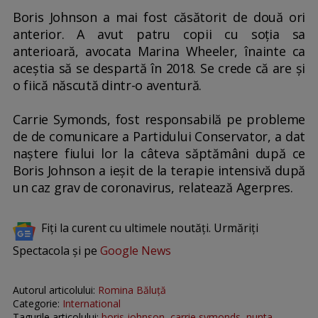
Boris Johnson a mai fost căsătorit de două ori
anterior. A avut patru copii cu soţia sa
anterioară, avocata Marina Wheeler, înainte ca
aceştia să se despartă în 2018. Se crede că are şi
o fiică născută dintr-o aventură.
Carrie Symonds, fost responsabilă pe probleme
de de comunicare a Partidului Conservator, a dat
naştere fiului lor la câteva săptămâni după ce
Boris Johnson a ieşit de la terapie intensivă după
un caz grav de coronavirus, relatează Agerpres.
Fiți la curent cu ultimele noutăți. Urmăriți
Spectacola și pe
Google News
Autorul articolului:
Romina Băluță
Categorie:
International
Tagurile articolului:
boris johnson
carrie symonds
nunta