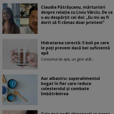
Claudia Pătrășcanu, mărturisiri
despre relația cu Liviu Vârciu. De ce
s-au despărțit cei doi: „Eu mi-aș fi
dorit să fi rămas doar prieteni”
Hidratarea corectă: 5 boli pe care
le poți preveni dacă bei suficientă
apă
Consumul de apă, un gest atât...
Aur albastru: superalimentul
bogat în fier care reduce
colesterolul și combate
îmbătrânirea