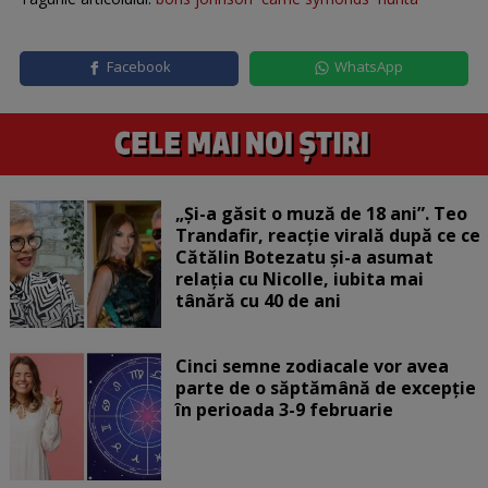
Facebook
WhatsApp
„Și-a găsit o muză de 18 ani”. Teo
Trandafir, reacție virală după ce ce
Cătălin Botezatu și-a asumat
relația cu Nicolle, iubita mai
tânără cu 40 de ani
Cinci semne zodiacale vor avea
parte de o săptămână de excepție
în perioada 3-9 februarie