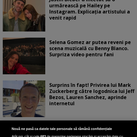
urmărească pe Hailey pe
Instagram. Explicația artistului a
venit rapid
Selena Gomez ar putea reveni pe
scena muzicală cu Benny Blanco.
Surpriza video pentru fani
Surprins în fapt! Privirea lui Mark
Zuckerberg către logodnica lui Jeff
Bezos, Lauren Sanchez, aprinde
internetul
Cât de aproape de România s-a
Nouă ne pasă ca datele tale personale să rămână confidențiale
născut Melania Trump? Adevărul
Atât noi, cât și cele
683
de magazine partenere stocăm și accesăm date cu