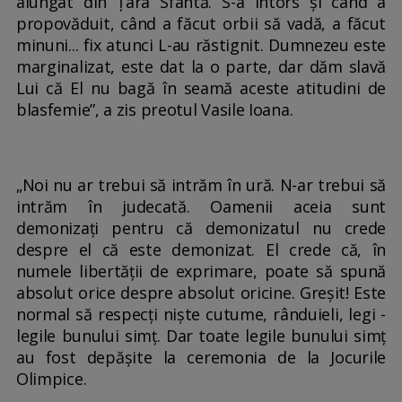
alungat din Țara Sfântă. S-a întors și când a
propovăduit, când a făcut orbii să vadă, a făcut
minuni... fix atunci L-au răstignit. Dumnezeu este
marginalizat, este dat la o parte, dar dăm slavă
Lui că El nu bagă în seamă aceste atitudini de
blasfemie”, a zis preotul Vasile Ioana.
„Noi nu ar trebui să intrăm în ură. N-ar trebui să
intrăm în judecată. Oamenii aceia sunt
demonizați pentru că demonizatul nu crede
despre el că este demonizat. El crede că, în
numele libertății de exprimare, poate să spună
absolut orice despre absolut oricine. Greșit! Este
normal să respecți niște cutume, rânduieli, legi -
legile bunului simț. Dar toate legile bunului simț
au fost depășite la ceremonia de la Jocurile
Olimpice.