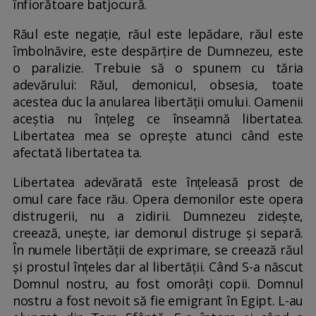
înfiorătoare batjocură.
Răul este negație, răul este lepădare, răul este
îmbolnăvire, este despărțire de Dumnezeu, este
o paralizie. Trebuie să o spunem cu tăria
adevărului: Răul, demonicul, obsesia, toate
acestea duc la anularea libertății omului. Oamenii
aceștia nu înțeleg ce înseamnă libertatea.
Libertatea mea se oprește atunci când este
afectată libertatea ta.
Libertatea adevărată este înțeleasă prost de
omul care face rău. Opera demonilor este opera
distrugerii, nu a zidirii. Dumnezeu zidește,
creează, unește, iar demonul distruge și separă.
În numele libertății de exprimare, se creează răul
și prostul înțeles dar al libertății. Când S-a născut
Domnul nostru, au fost omorâți copii. Domnul
nostru a fost nevoit să fie emigrant în Egipt. L-au