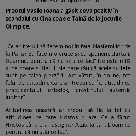
Părintele Vasile Ioana, captură video Youtube
Preotul Vasile Ioana a găsit ceva pozitiv în
scandalul cu Cina cea de Taină de la Jocurile
Olimpice.
„Ce ar trebui să facem noi în fața blasfemiilor de
la Paris? Să facem o cruce și să spunem: „Iartă-i,
Doamne, pentru că nu știu ce fac!” Ne este milă
și ne doare sufletul. Ne pare rău că acele suflete
sunt pe calea pierzării. Am văzut, în online, tot
felul de atitudini. Care ar trebui să fie atitudinea
practicantului ortodox, creștinului autentic
iubitor?
Atitudinea noastră ar trebui să fie la fel cu
atitudinea pe care Hristos o are. Ce a făcut
Hristos când era răstignit? A zis: Iartă-i, Doamne,
pentru că nu știu ce fac”.