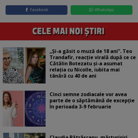
Facebook
WhatsApp
„Și-a găsit o muză de 18 ani”. Teo
Trandafir, reacție virală după ce ce
Cătălin Botezatu și-a asumat
relația cu Nicolle, iubita mai
tânără cu 40 de ani
Cinci semne zodiacale vor avea
parte de o săptămână de excepție
în perioada 3-9 februarie
Claudia Pătrășcanu, mărturisiri