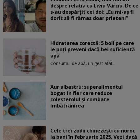
despre relația cu Liviu Vârciu. De ce
s-au despărțit cei doi: „Eu mi-aș fi
dorit să fi rămas doar prieteni”
Hidratarea corectă: 5 boli pe care
le poți preveni dacă bei suficientă
apă
Consumul de apă, un gest atât...
Aur albastru: superalimentul
bogat în fier care reduce
colesterolul și combate
îmbătrânirea
Cele trei zodii chinezești cu noroc
la bani în februarie 2025. Vezi dacă