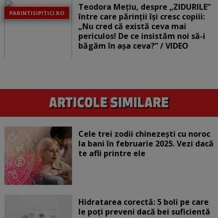
Teodora Mețiu, despre „ZIDURILE”
PARINTISIPITICI.RO
între care părinții își cresc copiii:
„Nu cred că există ceva mai
periculos! De ce insistăm noi să-i
băgăm în așa ceva?” / VIDEO
Cele trei zodii chinezești cu noroc
la bani în februarie 2025. Vezi dacă
te afli printre ele
Hidratarea corectă: 5 boli pe care
le poți preveni dacă bei suficientă