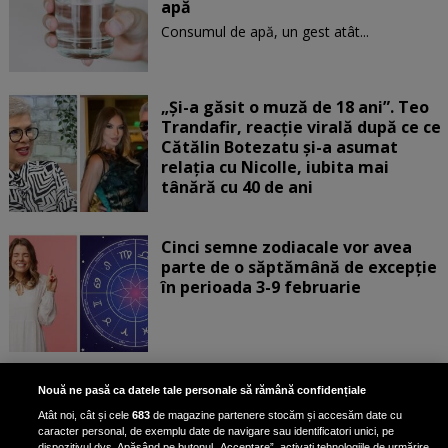
apă
Consumul de apă, un gest atât...
„Și-a găsit o muză de 18 ani”. Teo
Trandafir, reacție virală după ce ce
Cătălin Botezatu și-a asumat
relația cu Nicolle, iubita mai
tânără cu 40 de ani
Cinci semne zodiacale vor avea
parte de o săptămână de excepție
în perioada 3-9 februarie
Aur albastru: superalimentul
Nouă ne pasă ca datele tale personale să rămână confidențiale
bogat în fier care reduce
Atât noi, cât și cele
683
de magazine partenere stocăm și accesăm date cu
colesterolul și combate
caracter personal, de exemplu date de navigare sau identificatori unici, pe
îmbătrânirea
dispozitivul dvs. Apăsând pe butonul „Acceptare”, activați tehnologiile de urmărire