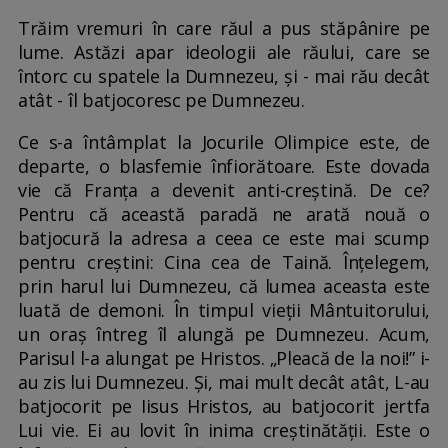
Trăim vremuri în care răul a pus stăpânire pe
lume. Astăzi apar ideologii ale răului, care se
întorc cu spatele la Dumnezeu, și - mai rău decât
atât - îl batjocoresc pe Dumnezeu.
Ce s-a întâmplat la Jocurile Olimpice este, de
departe, o blasfemie înfiorătoare. Este dovada
vie că Franța a devenit anti-creștină. De ce?
Pentru că această paradă ne arată nouă o
batjocură la adresa a ceea ce este mai scump
pentru creștini: Cina cea de Taină. Înțelegem,
prin harul lui Dumnezeu, că lumea aceasta este
luată de demoni. În timpul vieții Mântuitorului,
un oraș întreg îl alungă pe Dumnezeu. Acum,
Parisul l-a alungat pe Hristos. „Pleacă de la noi!” i-
au zis lui Dumnezeu. Și, mai mult decât atât, L-au
batjocorit pe Iisus Hristos, au batjocorit jertfa
Lui vie. Ei au lovit în inima creștinătății. Este o