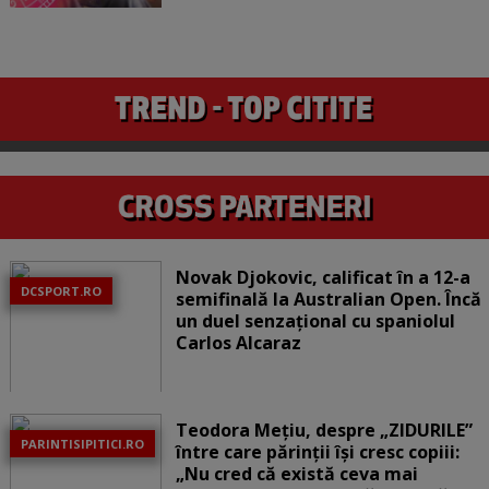
Novak Djokovic, calificat în a 12-a
DCSPORT.RO
semifinală la Australian Open. Încă
un duel senzațional cu spaniolul
Carlos Alcaraz
Teodora Mețiu, despre „ZIDURILE”
PARINTISIPITICI.RO
între care părinții își cresc copiii:
„Nu cred că există ceva mai