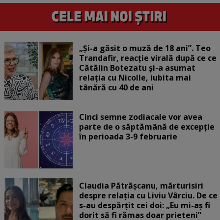
„Și-a găsit o muză de 18 ani”. Teo
Trandafir, reacție virală după ce ce
Cătălin Botezatu și-a asumat
relația cu Nicolle, iubita mai
tânără cu 40 de ani
Cinci semne zodiacale vor avea
parte de o săptămână de excepție
în perioada 3-9 februarie
Claudia Pătrășcanu, mărturisiri
despre relația cu Liviu Vârciu. De ce
s-au despărțit cei doi: „Eu mi-aș fi
dorit să fi rămas doar prieteni”