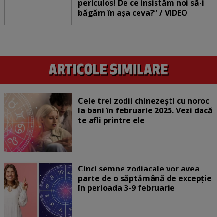
periculos! De ce insistăm noi să-i
băgăm în așa ceva?” / VIDEO
Cele trei zodii chinezești cu noroc
la bani în februarie 2025. Vezi dacă
te afli printre ele
Cinci semne zodiacale vor avea
parte de o săptămână de excepție
în perioada 3-9 februarie