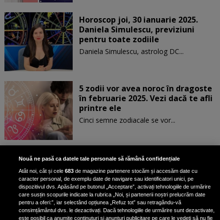
Horoscop joi, 30 ianuarie 2025.
Daniela Simulescu, previziuni
pentru toate zodiile
Daniela Simulescu, astrolog DC...
5 zodii vor avea noroc în dragoste
în februarie 2025. Vezi dacă te afli
printre ele
Cinci semne zodiacale se vor...
Patru zodii primesc un mesaj
Nouă ne pasă ca datele tale personale să rămână confidențiale
special de la Univers pe 30
Atât noi, cât și cele
683
de magazine partenere stocăm și accesăm date cu
ianuarie. Vezi dacă te afli printre
caracter personal, de exemplu date de navigare sau identificatori unici, pe
ele
dispozitivul dvs. Apăsând pe butonul „Acceptare”, activați tehnologiile de urmărire
care susțin scopurile indicate la rubrica „Noi, și partenerii noștri prelucrăm date
pentru a oferi:”, iar selectând opțiunea „Refuz tot” sau retragându-vă
consimțământul dvs. le dezactivați. Dacă tehnologiile de urmărire sunt dezactivate,
este posibil ca anumite conținuturi și anunțuri publicitare pe care le vedeți să nu fie