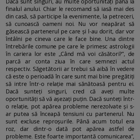
Dacă sunt singuri, au multe oportunități până la
finalul anului. Chiar le recomand să iasă mai des
din casă, să participe la evenimente, la petreceri,
să cunoască oameni noi. Nu vor neapărat să
găsească partenerul pe care și l-au dorit, dar vor
întâlni pe cineva care le face bine. Una dintre
întrebările comune pe care le primesc astrologii
în cariera lor este „Când mă voi căsători?”, de
parcă ar conta ziua în care semnezi actul
respectiv. Săgetătorii ar trebui să aibă în vedere
că este o perioadă în care sunt mai bine pregătiți
să intre într-o relație mai sănătoasă pentru ei.
Dacă sunteți singuri, cred că aveți multe
oportunități să vă așezați puțin. Dacă sunteți într-
o relație, pot apărea probleme nerezolvate și s-
ar putea să înceapă tensiuni cu partenerul. Nu
sunt excluse reproșurile. Până acum totul era
roz, dar dintr-o dată pot apărea astfel de
probleme. Este foarte importantă comunicarea”,