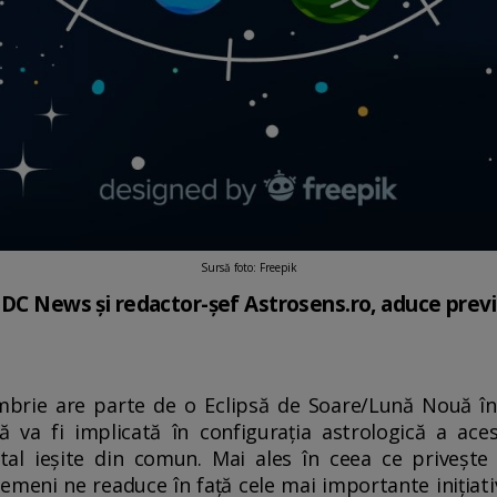
Sursă foto: Freepik
 DC News şi redactor-şef Astrosens.ro, aduce previ
mbrie are parte de o Eclipsă de Soare/Lună Nouă în 
ă va fi implicată în configurația astrologică a ac
al ieșite din comun. Mai ales în ceea ce privește r
Gemeni ne readuce în față cele mai importante inițiat