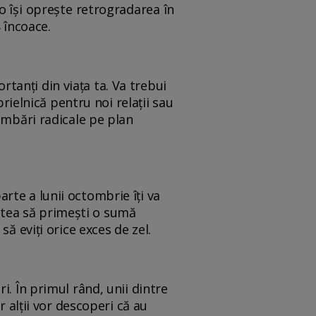
 își oprește retrogradarea în
8 încoace.
anți din viața ta. Va trebui
prielnică pentru noi relații sau
imbări radicale pe plan
rte a lunii octombrie îți va
 putea să primești o sumă
să eviți orice exces de zel.
i. În primul rând, unii dintre
r alții vor descoperi că au