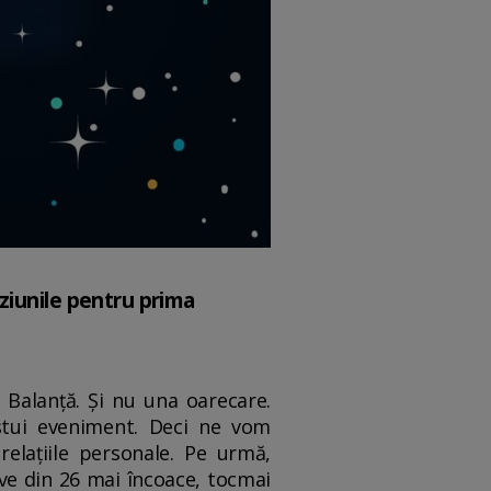
ziunile pentru prima
Balanță. Și nu una oarecare.
estui eveniment. Deci ne vom
elațiile personale. Pe urmă,
ive din 26 mai încoace, tocmai