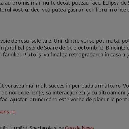
că au promis mai multe decât puteau face. Eclipsa de 
rul vostru, deci veți putea găsi un echilibru în orice d
evoie de resursele tale. Unii dintre voi se pot muta, po
n jurul Eclipsei de Soare de pe 2 octombrie. Bineînțel
familiei. Pluto își va finaliza retrogradarea în casa a 
 atât vei avea mai mult succes în perioada următoare! V
 de noi experiențe, să interacționezi și cu alți oameni ș
ă faci ajustări atunci când este vorba de planurile pent
sens.ro
.
utăți. Urmăriți Spectacola și pe
Google News