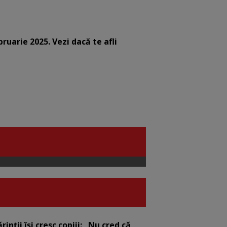
bruarie 2025. Vezi dacă te afli
nții își cresc copiii: „Nu cred că