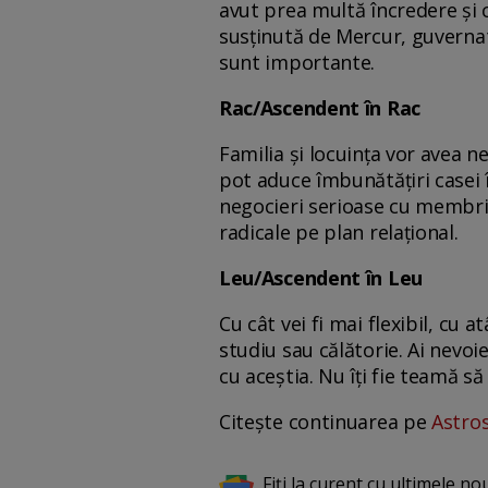
avut prea multă încredere și 
susținută de Mercur, guvernato
sunt importante.
Rac/Ascendent în Rac
Familia și locuința vor avea n
pot aduce îmbunătățiri casei î
negocieri serioase cu membrii 
radicale pe plan relațional.
Leu/Ascendent în Leu
Cu cât vei fi mai flexibil, cu
studiu sau călătorie. Ai nevoie
cu aceștia. Nu îți fie teamă s
Citește continuarea pe
Astro
Fiți la curent cu ultimele no