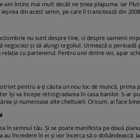
-am întins mai mult decât ne ținea plapuma. Iar Pluto
ieșirea din acest semn, pe care îl tranzitează din 200
tombrie nu sunt despre tine, ci despre oamenii import
 să negociezi și să alungi orgoliul. Urmează o perioadă 
relația cu partenerul. Pentru unii dintre voi, apar sch
rivit pentru a-ți căuta un nou loc de muncă, prima pa
upiter își va începe retrogradarea în casa banilor. S-ar
rea și numeroase alte cheltuieli. Oricum, ai face bine 
i
ea în semnul tău. Și se poate manifesta pe două planur
a au încredere în ei și vor încerca să o dobândească. Ia