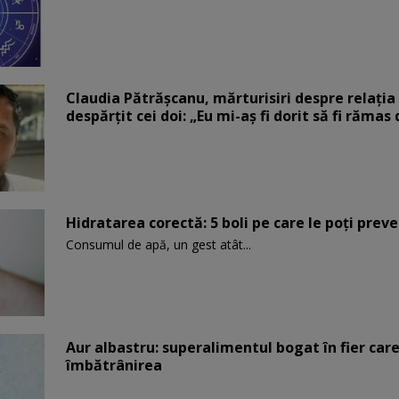
Claudia Pătrășcanu, mărturisiri despre relația 
despărțit cei doi: „Eu mi-aș fi dorit să fi rămas
Hidratarea corectă: 5 boli pe care le poți prev
Consumul de apă, un gest atât...
Aur albastru: superalimentul bogat în fier car
îmbătrânirea