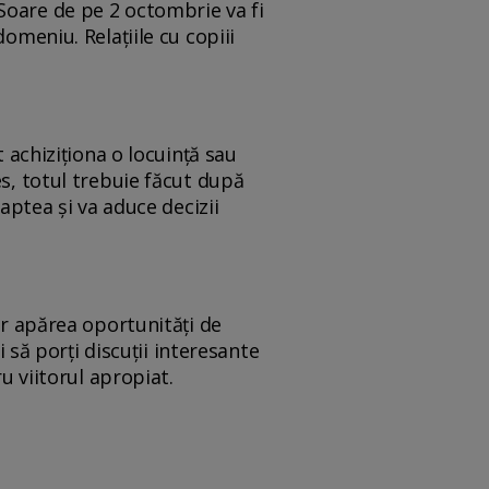
Soare de pe 2 octombrie va fi
omeniu. Relațiile cu copiii
t achiziționa o locuință sau
es, totul trebuie făcut după
șaptea și va aduce decizii
or apărea oportunități de
i să porți discuții interesante
ru viitorul apropiat.