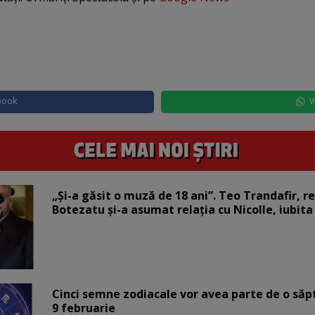
book
W
„Și-a găsit o muză de 18 ani”. Teo Trandafir, r
Botezatu și-a asumat relația cu Nicolle, iubita
Cinci semne zodiacale vor avea parte de o săp
9 februarie