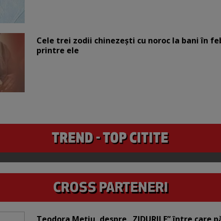
Cele trei zodii chinezești cu noroc la bani în fe
printre ele
Teodora Mețiu, despre „ZIDURILE” între care pări