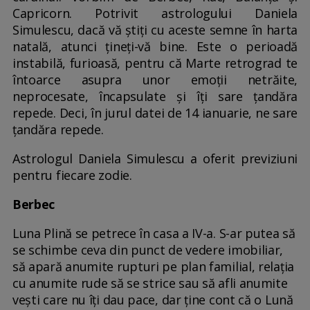
Capricorn. Potrivit astrologului Daniela
Simulescu, dacă vă știți cu aceste semne în harta
natală, atunci țineți-vă bine. Este o perioadă
instabilă, furioasă, pentru că Marte retrograd te
întoarce asupra unor emoții netrăite,
neprocesate, încapsulate și îți sare țandăra
repede. Deci, în jurul datei de 14 ianuarie, ne sare
țandăra repede.
Astrologul Daniela Simulescu a oferit previziuni
pentru fiecare zodie.
Berbec
Luna Plină se petrece în casa a IV-a. S-ar putea să
se schimbe ceva din punct de vedere imobiliar,
să apară anumite rupturi pe plan familial, relația
cu anumite rude să se strice sau să afli anumite
vești care nu îți dau pace, dar ține cont că o Lună