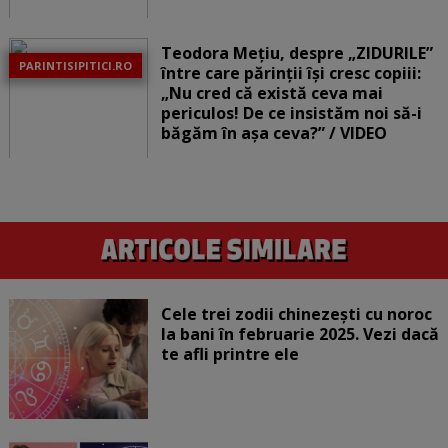
Teodora Mețiu, despre „ZIDURILE”
PARINTISIPITICI.RO
între care părinții își cresc copiii:
„Nu cred că există ceva mai
periculos! De ce insistăm noi să-i
băgăm în așa ceva?” / VIDEO
Cele trei zodii chinezești cu noroc
la bani în februarie 2025. Vezi dacă
te afli printre ele