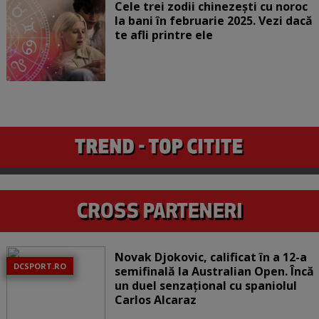
Cele trei zodii chinezești cu noroc
la bani în februarie 2025. Vezi dacă
te afli printre ele
Novak Djokovic, calificat în a 12-a
DCSPORT.RO
semifinală la Australian Open. Încă
un duel senzațional cu spaniolul
Carlos Alcaraz