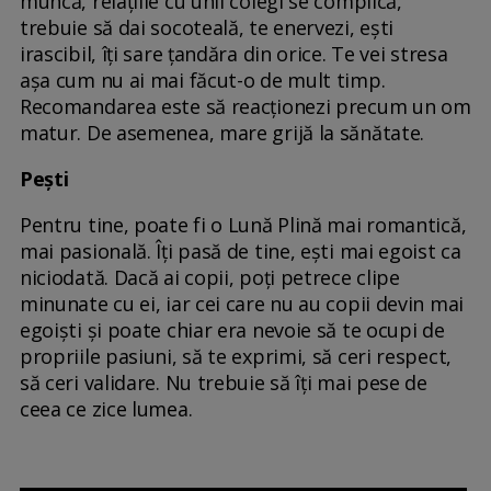
muncă, relațiile cu unii colegi se complică,
trebuie să dai socoteală, te enervezi, ești
irascibil, îți sare țandăra din orice. Te vei stresa
așa cum nu ai mai făcut-o de mult timp.
Recomandarea este să reacționezi precum un om
matur. De asemenea, mare grijă la sănătate.
Pești
Pentru tine, poate fi o Lună Plină mai romantică,
mai pasională. Îți pasă de tine, ești mai egoist ca
niciodată. Dacă ai copii, poți petrece clipe
minunate cu ei, iar cei care nu au copii devin mai
egoiști și poate chiar era nevoie să te ocupi de
propriile pasiuni, să te exprimi, să ceri respect,
să ceri validare. Nu trebuie să îți mai pese de
ceea ce zice lumea.