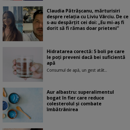
Claudia Pătrășcanu, mărturisiri
despre relația cu Liviu Vârciu. De ce
s-au despărțit cei doi: „Eu mi-aș fi
dorit să fi rămas doar prieteni”
Hidratarea corectă: 5 boli pe care
le poți preveni dacă bei suficientă
apă
Consumul de apă, un gest atât...
Aur albastru: superalimentul
bogat în fier care reduce
colesterolul și combate
îmbătrânirea