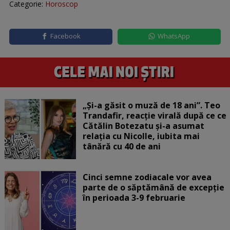
Categorie:
Horoscop
Facebook
WhatsApp
„Și-a găsit o muză de 18 ani”. Teo
Trandafir, reacție virală după ce ce
Cătălin Botezatu și-a asumat
relația cu Nicolle, iubita mai
tânără cu 40 de ani
Cinci semne zodiacale vor avea
parte de o săptămână de excepție
în perioada 3-9 februarie