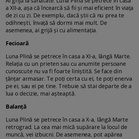
Ai grijă la sănătate. Luna Plină se petrece în casa
a XII-a, așa că încearcă să fii și mai eficient în viața
de zi cu zi. De exemplu, dacă știi că nu prea te
odihnești, învață să dormi mai mult. De
asemenea, ai grijă și cu alimentația.
Fecioară
Luna Plină se petrece în casa a XI-a, lângă Marte.
Relația cu un prieten sau cu anumite persoane
cunoscute nu va fi foarte liniștită. Se face din
țânțar armasar. Te poți certa cu ei, te poți enerva
pe ei, sau ei pe tine. Trebuie să stai departe de a
lua o decizie, mai așteaptă.
Balanță
Luna Plină se petrece în casa a X-a, lângă Marte
retrograd. La cea mai mică supărare la locul de
muncă, vei izbucni. De asemenea, pot apărea