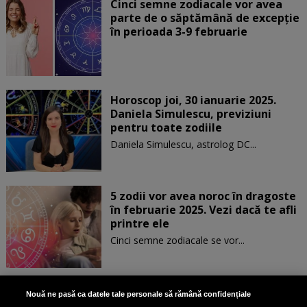
Cinci semne zodiacale vor avea
parte de o săptămână de excepție
în perioada 3-9 februarie
Horoscop joi, 30 ianuarie 2025.
Daniela Simulescu, previziuni
pentru toate zodiile
Daniela Simulescu, astrolog DC...
5 zodii vor avea noroc în dragoste
în februarie 2025. Vezi dacă te afli
printre ele
Cinci semne zodiacale se vor...
Patru zodii primesc un mesaj
Nouă ne pasă ca datele tale personale să rămână confidențiale
special de la Univers pe 30