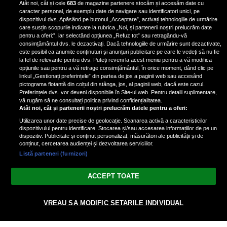
Atât noi, cât și cele
683
de magazine partenere stocăm și accesăm date cu
ianuarie. Vezi dacă te afli printre
caracter personal, de exemplu date de navigare sau identificatori unici, pe
ele
dispozitivul dvs. Apăsând pe butonul „Acceptare”, activați tehnologiile de urmărire
care susțin scopurile indicate la rubrica „Noi, și partenerii noștri prelucrăm date
pentru a oferi:”, iar selectând opțiunea „Refuz tot” sau retragându-vă
consimțământul dvs. le dezactivați. Dacă tehnologiile de urmărire sunt dezactivate,
este posibil ca anumite conținuturi și anunțuri publicitare pe care le vedeți să nu fie
3 zodii ale căror dorințe devin
la fel de relevante pentru dvs. Puteți reveni la acest meniu pentru a vă modifica
realitate pe 29 ianuarie 2025. Vezi
opțiunile sau pentru a vă retrage consimțământul, în orice moment, dând clic pe
linkul „Gestionați preferințele” din partea de jos a paginii web sau accesând
dacă te afli printre cei norocoși
pictograma flotantă din colțul din stânga, jos, al paginii web, dacă este cazul.
Preferințele dvs. vor deveni disponibile în Site-ul web. Pentru detalii suplimentare,
vă rugăm să ne consultați politica privind confidențialitatea.
Atât noi, cât și partenerii noștri prelucrăm datele pentru a oferi:
Utilizarea unor date precise de geolocație. Scanarea activă a caracteristicilor
dispozitivului pentru identificare. Stocarea și/sau accesarea informațiilor de pe un
dispozitiv. Publicitate și conținut personalizat, măsurători ale publicității și de
conținut, cercetarea audienței și dezvoltarea serviciilor.
Listă parteneri (furnizori)
Vezi varianta Desktop
ACCEPT TOATE
Politica de confidențialitate
Politica cookies
Gestionați preferințele
|
|
© 2026 spectacola.ro | Toate drepturile rezervate.
VREAU SA MODIFIC SETARILE INDIVIDUAL