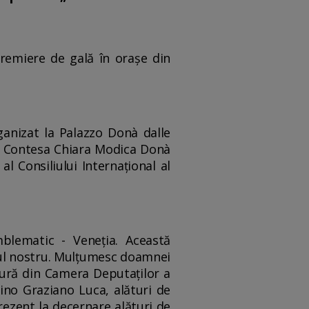
premiere de gală în orașe din
rganizat la Palazzo Donà dalle
cu Contesa Chiara Modica Donà
l Consiliului Internațional al
blematic - Veneția. Această
mul nostru. Mulțumesc doamnei
tură din Camera Deputaților a
Nino Graziano Luca, alături de
ezent la decernare alături de