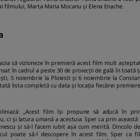
 ai filmului, Marta Maria Mocanu și Elena Enache.
a
azia să vizioneze în premieră acest film mult aștepta
lansat în cadrul a peste 30 de proiecții de gală în toat
ești, 5 noiembrie la Ploiesti și 6 noiembrie la Const
ată lista completă cu data și locația fiecărei premiere
iniază: „Acest film își propune să aducă în pri
, ci și latura umană a acestuia. Sper ca prin această
Enescu și să-l facem iubit așa cum merită. Dincolo d
ul poate să-l descopere în acest film. Sper ca fi