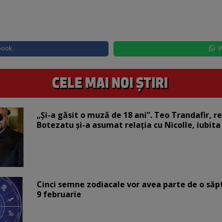
book
W
„Și-a găsit o muză de 18 ani”. Teo Trandafir, r
Botezatu și-a asumat relația cu Nicolle, iubita
Cinci semne zodiacale vor avea parte de o săp
9 februarie