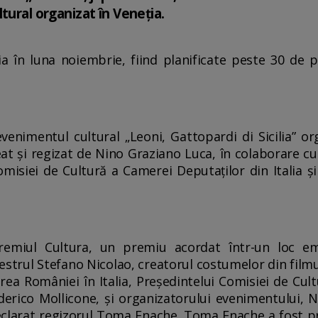
tural organizat în Veneția.
ia în luna noiembrie, fiind planificate peste 30 de 
venimentul cultural „Leoni, Gattopardi di Sicilia” o
reat și regizat de Nino Graziano Luca, în colaborare 
misiei de Cultură a Camerei Deputaților din Italia și a
emiul Cultura, un premiu acordat într-un loc em
strul Stefano Nicolao, creatorul costumelor din fil
a României în Italia, Președintelui Comisiei de Cul
derico Mollicone, și organizatorului evenimentului, 
declarat regizorul Toma Enache. Toma Enache a fost pr