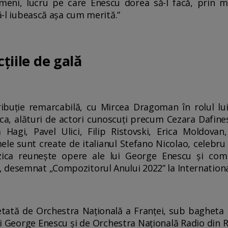
meni, lucru pe care Enescu dorea să-l facă, prin mu
să-l iubească așa cum merită.”
cțiile de gală
tribuție remarcabilă, cu Mircea Dragoman în rolul l
uca, alături de actori cunoscuți precum Cezara Dafin
ra Hagi, Pavel Ulici, Filip Ristovski, Erica Moldovan
le sunt create de italianul Stefano Nicolao, celebru
ica reunește opere ale lui George Enescu și comp
 desemnat „Compozitorul Anului 2022” la Internationa
tată de Orchestra Națională a Franței, sub bagheta 
ului George Enescu și de Orchestra Națională Radio di