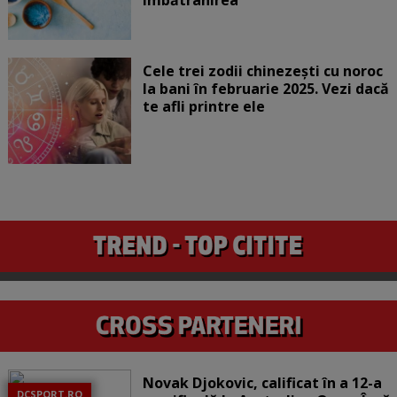
îmbătrânirea
Cele trei zodii chinezești cu noroc
la bani în februarie 2025. Vezi dacă
te afli printre ele
Novak Djokovic, calificat în a 12-a
DCSPORT.RO