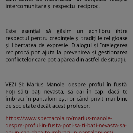
intercomunitare și respectul reciproc.
Este esențial să găsim un echilibru între
respectul pentru credințele și tradițiile religioase
și libertatea de expresie. Dialogul și înțelegerea
reciprocă pot ajuta la prevenirea și gestionarea
conflictelor care pot apărea din astfel de situații.
VEZI ȘI: Marius Manole, despre proful în fustă:
Poți să-ți bați nevasta, să dai în cap, dacă te
îmbraci în pantaloni ești oricând privit mai bine
de societate decât acest profesor:
https://www.spectacola.ro/marius-manole-
despre-proful-in-fusta-poti-sa-ti-bati-nevasta-sa-
dai-in-cap-daca-te-imbraci-in-pantaloni-esti-