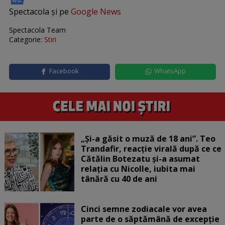
Spectacola și pe
Google News
Spectacola Team
Categorie:
Stiri
Facebook
WhatsApp
„Și-a găsit o muză de 18 ani”. Teo
Trandafir, reacție virală după ce ce
Cătălin Botezatu și-a asumat
relația cu Nicolle, iubita mai
tânără cu 40 de ani
Cinci semne zodiacale vor avea
parte de o săptămână de excepție