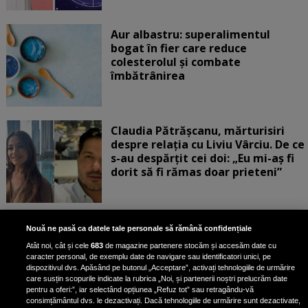
Aur albastru: superalimentul
bogat în fier care reduce
colesterolul și combate
îmbătrânirea
Claudia Pătrășcanu, mărturisiri
despre relația cu Liviu Vârciu. De ce
s-au despărțit cei doi: „Eu mi-aș fi
dorit să fi rămas doar prieteni”
„Turbați când vedeți corpul ăsta”.
Nouă ne pasă ca datele tale personale să rămână confidențiale
Rux a răbufnit după ce a fost
Atât noi, cât și cele
683
de magazine partenere stocăm și accesăm date cu
criticată că a pozat în costum de
caracter personal, de exemplu date de navigare sau identificatori unici, pe
baie, cu formele la vedere
dispozitivul dvs. Apăsând pe butonul „Acceptare”, activați tehnologiile de urmărire
care susțin scopurile indicate la rubrica „Noi, și partenerii noștri prelucrăm date
pentru a oferi:”, iar selectând opțiunea „Refuz tot” sau retragându-vă
consimțământul dvs. le dezactivați. Dacă tehnologiile de urmărire sunt dezactivate,