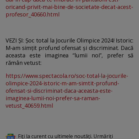
oricand-privit-mai-bine-de-societate-decat-acest-
profesor_40660.html
VEZI ȘI: Șoc total la Jocurile Olimpice 2024! Istoric:
M-am simțit profund ofensat și discriminat. Dacă
aceasta este imaginea “lumii noi”, prefer să
rămân vetust:
https://www.spectacola.ro/soc-total-la-jocurile-
olimpice-2024-istoric-m-am-simtit-profund-
ofensat-si-discriminat-daca-aceasta-este-
imaginea-lumii-noi-prefer-sa-raman-
vetust_40659.html
Fiți la curent cu ultimele noutăți. Urmăriți