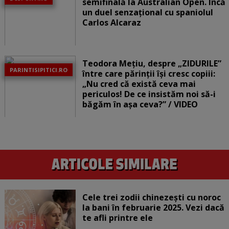
semifinală la Australian Open. Încă
un duel senzațional cu spaniolul
Carlos Alcaraz
Teodora Mețiu, despre „ZIDURILE”
PARINTISIPITICI.RO
între care părinții își cresc copiii:
„Nu cred că există ceva mai
periculos! De ce insistăm noi să-i
băgăm în așa ceva?” / VIDEO
Cele trei zodii chinezești cu noroc
la bani în februarie 2025. Vezi dacă
te afli printre ele