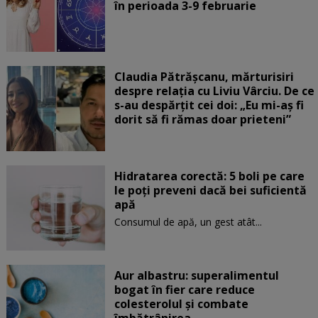
în perioada 3-9 februarie
Claudia Pătrășcanu, mărturisiri
despre relația cu Liviu Vârciu. De ce
s-au despărțit cei doi: „Eu mi-aș fi
dorit să fi rămas doar prieteni”
Hidratarea corectă: 5 boli pe care
le poți preveni dacă bei suficientă
apă
Consumul de apă, un gest atât...
Aur albastru: superalimentul
bogat în fier care reduce
colesterolul și combate