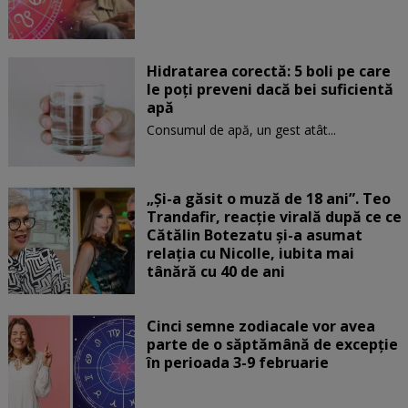
Hidratarea corectă: 5 boli pe care
le poți preveni dacă bei suficientă
apă
Consumul de apă, un gest atât...
„Și-a găsit o muză de 18 ani”. Teo
Trandafir, reacție virală după ce ce
Cătălin Botezatu și-a asumat
relația cu Nicolle, iubita mai
tânără cu 40 de ani
Cinci semne zodiacale vor avea
parte de o săptămână de excepție
în perioada 3-9 februarie