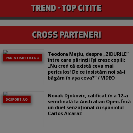
Teodora Mețiu, despre „ZIDURILE”
PARINTISIPITICI.RO
între care părinții își cresc copiii:
„Nu cred că există ceva mai
periculos! De ce insistăm noi să-i
băgăm în așa ceva?” / VIDEO
Novak Djokovic, calificat în a 12-a
DCSPORT.RO
semifinală la Australian Open. Încă
un duel senzațional cu spaniolul
Carlos Alcaraz