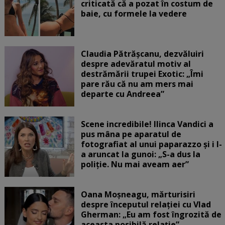
criticată că a pozat în costum de
baie, cu formele la vedere
Claudia Pătrășcanu, dezvăluiri
despre adevăratul motiv al
destrămării trupei Exotic: „Îmi
pare rău că nu am mers mai
departe cu Andreea”
Scene incredibile! Ilinca Vandici a
pus mâna pe aparatul de
fotografiat al unui paparazzo și i l-
a aruncat la gunoi: „S-a dus la
poliție. Nu mai aveam aer”
Oana Moșneagu, mărturisiri
despre începutul relației cu Vlad
Gherman: „Eu am fost îngrozită de
aceasta posibilă relație”