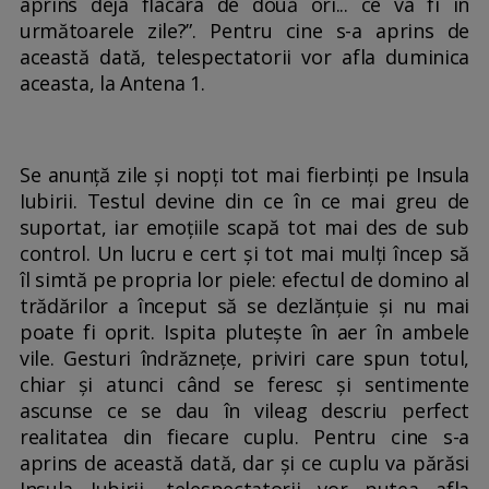
aprins deja flacăra de două ori... ce va fi în
următoarele zile?”. Pentru cine s-a aprins de
această dată, telespectatorii vor afla duminica
aceasta, la Antena 1.
Se anunţă zile şi nopţi tot mai fierbinţi pe Insula
Iubirii. Testul devine din ce în ce mai greu de
suportat, iar emoţiile scapă tot mai des de sub
control. Un lucru e cert şi tot mai mulţi încep să
îl simtă pe propria lor piele: efectul de domino al
trădărilor a început să se dezlănţuie şi nu mai
poate fi oprit. Ispita pluteşte în aer în ambele
vile. Gesturi îndrăzneţe, priviri care spun totul,
chiar şi atunci când se feresc şi sentimente
ascunse ce se dau în vileag descriu perfect
realitatea din fiecare cuplu. Pentru cine s-a
aprins de această dată, dar şi ce cuplu va părăsi
Insula Iubirii, telespectatorii vor putea afla