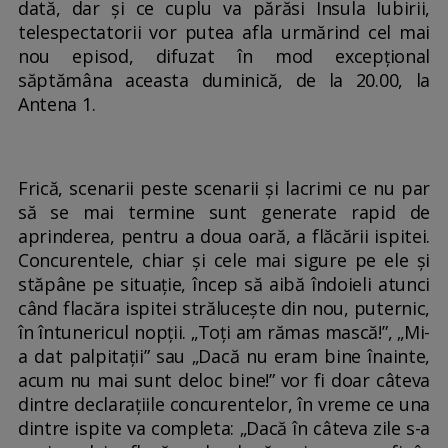
dată, dar şi ce cuplu va părăsi Insula Iubirii,
telespectatorii vor putea afla urmărind cel mai
nou episod, difuzat în mod excepţional
săptămâna aceasta duminică, de la 20.00, la
Antena 1.
Frică, scenarii peste scenarii şi lacrimi ce nu par
să se mai termine sunt generate rapid de
aprinderea, pentru a doua oară, a flăcării ispitei.
Concurentele, chiar şi cele mai sigure pe ele şi
stăpâne pe situaţie, încep să aibă îndoieli atunci
când flacăra ispitei străluceşte din nou, puternic,
în întunericul nopţii. „Toţi am rămas mască!”, „Mi-
a dat palpitaţii” sau „Dacă nu eram bine înainte,
acum nu mai sunt deloc bine!” vor fi doar câteva
dintre declaraţiile concurentelor, în vreme ce una
dintre ispite va completa: „Dacă în câteva zile s-a