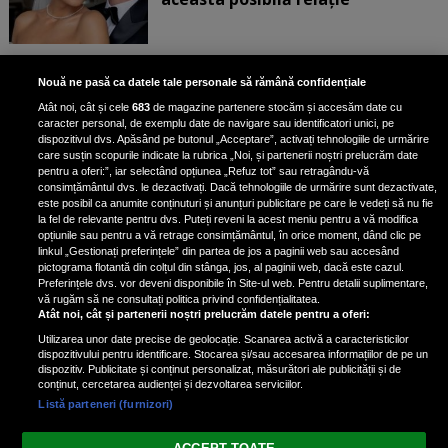
Unde locuiesc Alberto Guță și
Nouă ne pasă ca datele tale personale să rămână confidențiale
iubita lui, după ce au plecat din
Atât noi, cât și cele
683
de magazine partenere stocăm și accesăm date cu
casa Narcisei Balaban: „Noi
caracter personal, de exemplu date de navigare sau identificatori unici, pe
suntem într-o casă cu două-trei
dispozitivul dvs. Apăsând pe butonul „Acceptare”, activați tehnologiile de urmărire
etaje”
care susțin scopurile indicate la rubrica „Noi, și partenerii noștri prelucrăm date
pentru a oferi:”, iar selectând opțiunea „Refuz tot” sau retragându-vă
consimțământul dvs. le dezactivați. Dacă tehnologiile de urmărire sunt dezactivate,
este posibil ca anumite conținuturi și anunțuri publicitare pe care le vedeți să nu fie
Oana Roman, achiziție după
la fel de relevante pentru dvs. Puteți reveni la acest meniu pentru a vă modifica
achiziție. Suma exorbitantă pe
opțiunile sau pentru a vă retrage consimțământul, în orice moment, dând clic pe
linkul „Gestionați preferințele” din partea de jos a paginii web sau accesând
care a scos-o din buzunar pentru o
pictograma flotantă din colțul din stânga, jos, al paginii web, dacă este cazul.
pereche de ochelari de soare și un
Preferințele dvs. vor deveni disponibile în Site-ul web. Pentru detalii suplimentare,
parfum
vă rugăm să ne consultați politica privind confidențialitatea.
Atât noi, cât și partenerii noștri prelucrăm datele pentru a oferi:
Utilizarea unor date precise de geolocație. Scanarea activă a caracteristicilor
dispozitivului pentru identificare. Stocarea și/sau accesarea informațiilor de pe un
dispozitiv. Publicitate și conținut personalizat, măsurători ale publicității și de
conținut, cercetarea audienței și dezvoltarea serviciilor.
Listă parteneri (furnizori)
Vezi varianta Desktop