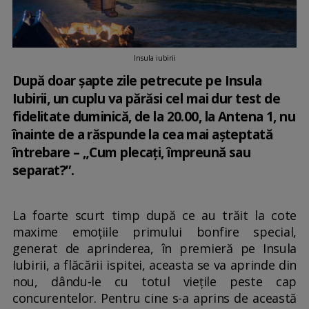
Insula iubirii
După doar şapte zile petrecute pe Insula
Iubirii, un cuplu va părăsi cel mai dur test de
fidelitate duminică, de la 20.00, la Antena 1, nu
înainte de a răspunde la cea mai aşteptată
întrebare – „Cum plecaţi, împreună sau
separat?”.
La foarte scurt timp după ce au trăit la cote
maxime emoţiile primului bonfire special,
generat de aprinderea, în premieră pe Insula
Iubirii, a flăcării ispitei, aceasta se va aprinde din
nou, dându-le cu totul vieţile peste cap
concurentelor. Pentru cine s-a aprins de această