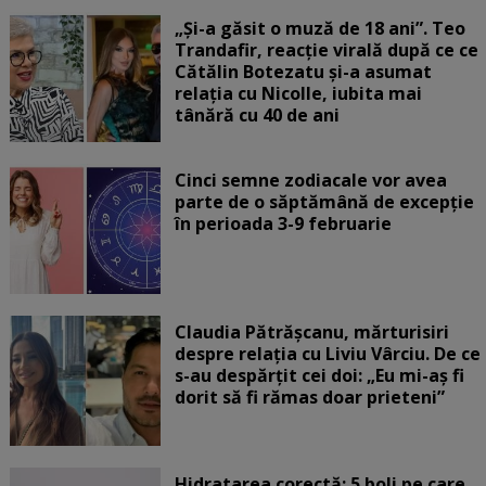
„Și-a găsit o muză de 18 ani”. Teo
Trandafir, reacție virală după ce ce
Cătălin Botezatu și-a asumat
relația cu Nicolle, iubita mai
tânără cu 40 de ani
Cinci semne zodiacale vor avea
parte de o săptămână de excepție
în perioada 3-9 februarie
Claudia Pătrășcanu, mărturisiri
despre relația cu Liviu Vârciu. De ce
s-au despărțit cei doi: „Eu mi-aș fi
dorit să fi rămas doar prieteni”
Hidratarea corectă: 5 boli pe care