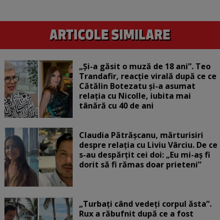
„Și-a găsit o muză de 18 ani”. Teo
Trandafir, reacție virală după ce ce
Cătălin Botezatu și-a asumat
relația cu Nicolle, iubita mai
tânără cu 40 de ani
Claudia Pătrășcanu, mărturisiri
despre relația cu Liviu Vârciu. De ce
s-au despărțit cei doi: „Eu mi-aș fi
dorit să fi rămas doar prieteni”
„Turbați când vedeți corpul ăsta”.
Rux a răbufnit după ce a fost