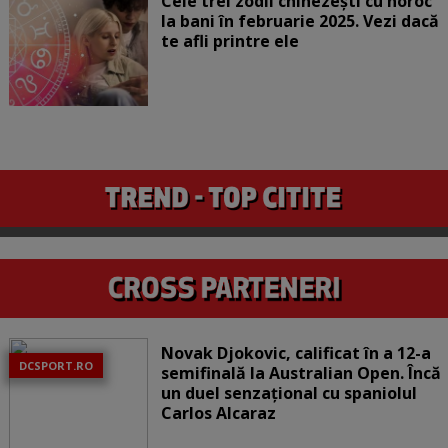
Cele trei zodii chinezești cu noroc
la bani în februarie 2025. Vezi dacă
te afli printre ele
Novak Djokovic, calificat în a 12-a
DCSPORT.RO
semifinală la Australian Open. Încă
un duel senzațional cu spaniolul
Carlos Alcaraz