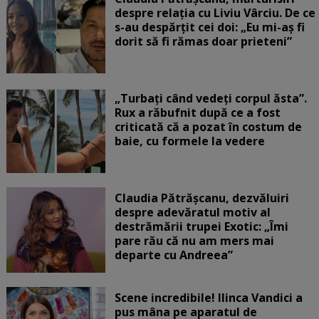
despre relația cu Liviu Vârciu. De ce
s-au despărțit cei doi: „Eu mi-aș fi
dorit să fi rămas doar prieteni”
„Turbați când vedeți corpul ăsta”.
Rux a răbufnit după ce a fost
criticată că a pozat în costum de
baie, cu formele la vedere
Claudia Pătrășcanu, dezvăluiri
despre adevăratul motiv al
destrămării trupei Exotic: „Îmi
pare rău că nu am mers mai
departe cu Andreea”
Scene incredibile! Ilinca Vandici a
pus mâna pe aparatul de