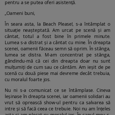
pentru a se putea oferi asistență.
„Oameni buni,
În seara asta, la Beach Please!, s-a întâmplat o
situație neașteptată. Am urcat pe scenă și am
cântat, totul a fost bine în primele minute.
Lumea s-a distrat și a cântat cu mine. În dreapta
scenei, oamenii făceau semn să oprim. În stânga,
lumea se distra. M-am concentrat pe stânga,
gândindu-mă că cei din dreapta doar nu sunt
mulțumiți de cum sau ce cântăm. Am ieșit de pe
scenă cu două piese mai devreme decât trebuia,
cu moralul foarte jos.
Nu ni s-a comunicat ce se întâmplase. Cineva
leșinase în dreapta scenei, iar oamenii solidari au
vrut să oprească show-ul pentru ca salvarea să
intre și să facă ceea ce trebuie. Noi nu am înțeles
asta și am plecat cu moralul jos. În capul meu s-