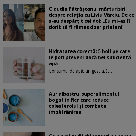
Claudia Pătrășcanu, mărturisiri
despre relația cu Liviu Vârciu. De ce
s-au despărțit cei doi: „Eu mi-aș fi
dorit să fi rămas doar prieteni”
Hidratarea corectă: 5 boli pe care
le poți preveni dacă bei suficientă
apă
Consumul de apă, un gest atât...
Aur albastru: superalimentul
bogat în fier care reduce
colesterolul și combate
îmbătrânirea