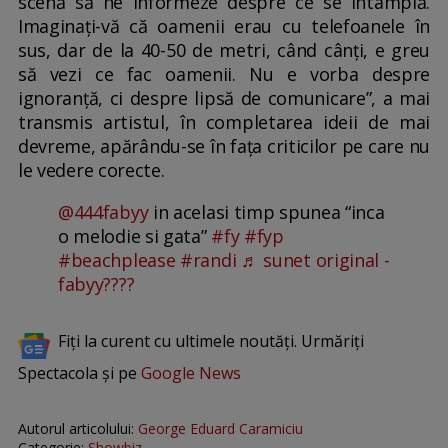
scenă să ne informeze despre ce se întâmplă.
Imaginați-vă că oamenii erau cu telefoanele în
sus, dar de la 40-50 de metri, când cânți, e greu
să vezi ce fac oamenii. Nu e vorba despre
ignoranță, ci despre lipsă de comunicare”, a mai
transmis artistul, în completarea ideii de mai
devreme, apărându-se în fața criticilor pe care nu
le vedere corecte.
@444fabyy
in acelasi timp spunea “inca
o melodie si gata”
#fy
#fyp
#beachplease
#randi
♬ sunet original -
fabyy????
Fiți la curent cu ultimele noutăți. Urmăriți
Spectacola și pe
Google News
Autorul articolului:
George Eduard Caramiciu
Categorie:
Showbiz