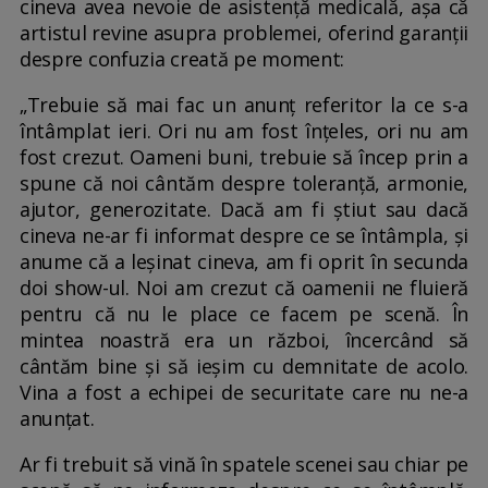
cineva avea nevoie de asistență medicală, așa că
artistul revine asupra problemei, oferind garanții
despre confuzia creată pe moment:
„Trebuie să mai fac un anunț referitor la ce s-a
întâmplat ieri. Ori nu am fost înțeles, ori nu am
fost crezut. Oameni buni, trebuie să încep prin a
spune că noi cântăm despre toleranță, armonie,
ajutor, generozitate. Dacă am fi știut sau dacă
cineva ne-ar fi informat despre ce se întâmpla, și
anume că a leșinat cineva, am fi oprit în secunda
doi show-ul. Noi am crezut că oamenii ne fluieră
pentru că nu le place ce facem pe scenă. În
mintea noastră era un război, încercând să
cântăm bine și să ieșim cu demnitate de acolo.
Vina a fost a echipei de securitate care nu ne-a
anunțat.
Ar fi trebuit să vină în spatele scenei sau chiar pe