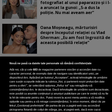
fotografiat al unui paparazzo și i l-
a aruncat la gunoi: „S-a dus la
poliție. Nu mai aveam aer”
Oana Moșneagu, mărturisiri
despre începutul relației cu Vlad
Gherman: „Eu am fost îngrozită de
aceasta posibilă relație”
Unde locuiesc Alberto Guță și
Nouă ne pasă ca datele tale personale să rămână confidențiale
iubita lui, după ce au plecat din
Atât noi, cât și cele
683
de magazine partenere stocăm și accesăm date cu
casa Narcisei Balaban: „Noi
caracter personal, de exemplu date de navigare sau identificatori unici, pe
suntem într-o casă cu două-trei
dispozitivul dvs. Apăsând pe butonul „Acceptare”, activați tehnologiile de urmărire
etaje”
care susțin scopurile indicate la rubrica „Noi, și partenerii noștri prelucrăm date
pentru a oferi:”, iar selectând opțiunea „Refuz tot” sau retragându-vă
consimțământul dvs. le dezactivați. Dacă tehnologiile de urmărire sunt dezactivate,
este posibil ca anumite conținuturi și anunțuri publicitare pe care le vedeți să nu fie
Oana Roman, achiziție după
la fel de relevante pentru dvs. Puteți reveni la acest meniu pentru a vă modifica
achiziție. Suma exorbitantă pe
opțiunile sau pentru a vă retrage consimțământul, în orice moment, dând clic pe
linkul „Gestionați preferințele” din partea de jos a paginii web sau accesând
care a scos-o din buzunar pentru o
pictograma flotantă din colțul din stânga, jos, al paginii web, dacă este cazul.