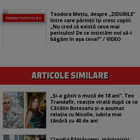
Teodora Mețiu, despre „ZIDURILE”
PARINTISIPITICI.RO
între care părinții își cresc copiii:
„Nu cred că există ceva mai
periculos! De ce insistăm noi să-i
băgăm în așa ceva?” / VIDEO
„Și-a găsit o muză de 18 ani”. Teo
Trandafir, reacție virală după ce ce
Cătălin Botezatu și-a asumat
relația cu Nicolle, iubita mai
tânără cu 40 de ani
Claudia Pătrășcanu, mărturisiri