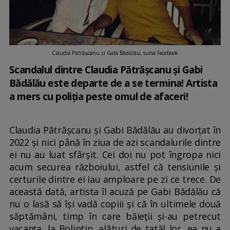
Claudia Pătrășcanu și Gabi Bădălău, sursa Facebook
Scandalul dintre Claudia Pătrășcanu și Gabi
Bădălău este departe de a se termina! Artista
a mers cu poliția peste omul de afaceri!
Claudia Pătrășcanu și Gabi Bădălău au divorțat în
2022 și nici până în ziua de azi scandalurile dintre
ei nu au luat sfârșit. Cei doi nu pot îngropa nici
acum securea războiului, astfel că tensiunile și
certurile dintre ei iau amploare pe zi ce trece. De
această dată, artista îl acuză pe Gabi Bădălău că
nu o lasă să își vadă copiii și că în ultimele două
săptămâni, timp în care băieții și-au petrecut
vacanța, la Bolintin, alături de tatăl lor, ea nu a