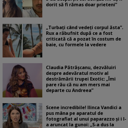
dorit să fi rămas doar prieteni”
„Turbați când vedeți corpul ăsta”.
Rux a răbufnit după ce a fost
criticată că a pozat în costum de
baie, cu formele la vedere
Claudia Pătrășcanu, dezvăluiri
despre adevăratul motiv al
destrămării trupei Exotic: „Îmi
pare rău că nu am mers mai
departe cu Andreea”
Scene incredibile! Ilinca Vandici a
pus mâna pe aparatul de
fotografiat al unui paparazzo și i l-
a aruncat la gunoi: „S-a dus la