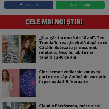
Facebook
WhatsApp
„Și-a găsit o muză de 18 ani”. Teo
Trandafir, reacție virală după ce ce
Cătălin Botezatu și-a asumat
relația cu Nicolle, iubita mai
tânără cu 40 de ani
Cinci semne zodiacale vor avea
parte de o săptămână de excepție
în perioada 3-9 februarie
Claudia Pătrășcanu, mărturisiri