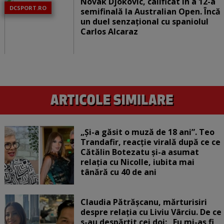
Novak Djokovic, calificat în a 12-a
DCSPORT.RO
semifinală la Australian Open. Încă
un duel senzațional cu spaniolul
Carlos Alcaraz
„Și-a găsit o muză de 18 ani”. Teo
Trandafir, reacție virală după ce ce
Cătălin Botezatu și-a asumat
relația cu Nicolle, iubita mai
tânără cu 40 de ani
Claudia Pătrășcanu, mărturisiri
despre relația cu Liviu Vârciu. De ce
s-au despărțit cei doi: „Eu mi-aș fi