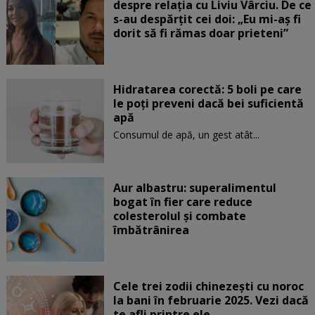
despre relația cu Liviu Vârciu. De ce
s-au despărțit cei doi: „Eu mi-aș fi
dorit să fi rămas doar prieteni”
Hidratarea corectă: 5 boli pe care
le poți preveni dacă bei suficientă
apă
Consumul de apă, un gest atât...
Aur albastru: superalimentul
bogat în fier care reduce
colesterolul și combate
îmbătrânirea
Cele trei zodii chinezești cu noroc
la bani în februarie 2025. Vezi dacă
te afli printre ele