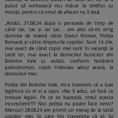
putut să vorbească nici măcar la telefon cu
micuții, pentru că omul de afaceri nu îi lasă.
„Astăzi, 31.08.24 după o perioada de timp de
când tac, tac și iar tac…. am ales să-mi strig
durerea de mamă către Statul Roman, Poliția
Romană și către drepturile copiilor. Sunt 14 zile,
mai exact de când copiii mei sunt în vacanță la
tatăl lor, mai exact la domiciliul bunicilor din
Bolintin Vale și, astăzi, conform hotărârii
judecătorești, copiii trebuiau aduși acasă, la
domiciliul meu.
Poliția din Bolintin Vale, mi-a transmis că a luat
legătura cu el si a spus: «Nu îi aduc, să facă ce
trebuie legal». Pe ce se bazează, omul acesta
inconștient??? Nici poliția nu poate face nimic?
Miercuri 28.08.24 am primit un mesaj de la tatăl
copiilor mei, în care îmi transmite că el, își