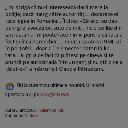
„Imi strigă că nu-l interesează dacă merg la
poliție, dacă merg către autorități… deoarece el
face legea in România… Îl citez: «Săraco, eu dau
bani grei avocaților, sute de mii… nicio poliție din
țara asta nu-mi poate face nimic pentru că tata a
fost și încă e șmecher…. nu uita că am și INML-ul
în portofel… doar C.Ț e șmecher datorită lu’
tata… ai grija ce faci că plătesc pe cineva și te
aruncă pe autostradă într-un șanț și nu știi cine a
făcut-o»”, a mărturisit Claudia Pătrașcanu.
Fiți la curent cu ultimele noutăți. Urmăriți
Spectacola și pe
Google News
Autorul articolului:
Valentina Miu
Categorie:
Vedete