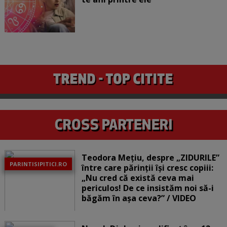
Teodora Mețiu, despre „ZIDURILE”
PARINTISIPITICI.RO
între care părinții își cresc copiii:
„Nu cred că există ceva mai
periculos! De ce insistăm noi să-i
băgăm în așa ceva?” / VIDEO