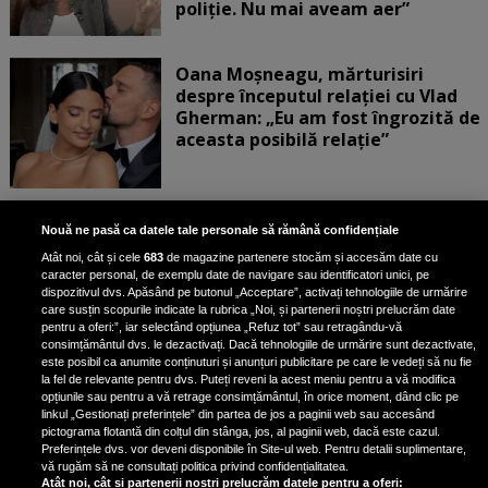
poliție. Nu mai aveam aer”
Oana Moșneagu, mărturisiri
despre începutul relației cu Vlad
Gherman: „Eu am fost îngrozită de
aceasta posibilă relație”
Unde locuiesc Alberto Guță și
Nouă ne pasă ca datele tale personale să rămână confidențiale
iubita lui, după ce au plecat din
Atât noi, cât și cele
683
de magazine partenere stocăm și accesăm date cu
casa Narcisei Balaban: „Noi
caracter personal, de exemplu date de navigare sau identificatori unici, pe
suntem într-o casă cu două-trei
dispozitivul dvs. Apăsând pe butonul „Acceptare”, activați tehnologiile de urmărire
etaje”
care susțin scopurile indicate la rubrica „Noi, și partenerii noștri prelucrăm date
pentru a oferi:”, iar selectând opțiunea „Refuz tot” sau retragându-vă
consimțământul dvs. le dezactivați. Dacă tehnologiile de urmărire sunt dezactivate,
este posibil ca anumite conținuturi și anunțuri publicitare pe care le vedeți să nu fie
Oana Roman, achiziție după
la fel de relevante pentru dvs. Puteți reveni la acest meniu pentru a vă modifica
achiziție. Suma exorbitantă pe
opțiunile sau pentru a vă retrage consimțământul, în orice moment, dând clic pe
linkul „Gestionați preferințele” din partea de jos a paginii web sau accesând
care a scos-o din buzunar pentru o
pictograma flotantă din colțul din stânga, jos, al paginii web, dacă este cazul.
pereche de ochelari de soare și un
Preferințele dvs. vor deveni disponibile în Site-ul web. Pentru detalii suplimentare,
parfum
vă rugăm să ne consultați politica privind confidențialitatea.
Atât noi, cât și partenerii noștri prelucrăm datele pentru a oferi: