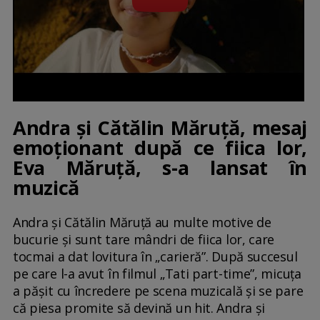
Andra și Cătălin Măruță, mesaj
emoționant după ce fiica lor,
Eva Măruță, s-a lansat în
muzică
Andra și Cătălin Măruță au multe motive de
bucurie și sunt tare mândri de fiica lor, care
tocmai a dat lovitura în „carieră”. După succesul
pe care l-a avut în filmul „Tati part-time”, micuța
a pășit cu încredere pe scena muzicală și se pare
că piesa promite să devină un hit. Andra și