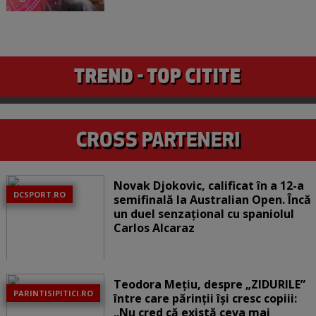
Novak Djokovic, calificat în a 12-a
DCSPORT.RO
semifinală la Australian Open. Încă
un duel senzațional cu spaniolul
Carlos Alcaraz
Teodora Mețiu, despre „ZIDURILE”
PARINTISIPITICI.RO
între care părinții își cresc copiii:
„Nu cred că există ceva mai