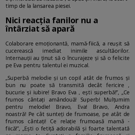
timp de la lansarea piesei.
Nici reacția fanilor nu a
întârziat să apară
Colaborare emoționantă, mamă-fiică, a reușit să
cucerească imediat inimile ascultăorilor.
Internauții au ținut să o încurajeze și să o felicite
pe Eva pentru talentul ei muzical.
„Superbă melodie și un copil atât de frumos și
bun nu poate să transmită decât fericire ,
bucurie și iubire! Bravo Eva , ești superbă!”, „Ce
frumos cântați amândouă! Superb! Mulțumim
pentru melodie! Bravo, Eva! Bravo, Andra
noastră! Pe cât sunteți de frumoase, pe atât de
frumos cântați! Ce relație frumoasă mamă -
fiică!”, „Ești o fetiță adorabilă și foarte talentată