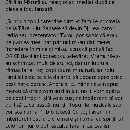
Cătălin Măruță au reacționat imediat după ce
piesa a fost lansată.
„Sunt un copil care vine dintr-o familie normală
de la Târgu-Jiu. Șansele să devin DJ, realizator
radio sau prezentator TV nu pot să zic că erau
de partea mea, dar părinții mi-au dat mereu
încredere în mine și mi-au spus că pot să fac
ORICE dacă îmi doresc cu adevărat. Vremurile s-
au schimbat mult de atunci, dar un lucru a
rămas la fel: toți copiii sunt minunați, iar rolul
familiei este de a le da aripi să zboare spre orice
destinație doresc. Andra și cu mine ne-am spus
mereu că orice vom auzi în jur, noi îi vom apăra
pe copiii noștri și îi vom susține indiferent că vor
dori să cucerească munții, topurile muzicale sau
vor sta numai în bibliotecă. Cu toții avem în
interiorul nostru o chemare și numai cu sprijinul
celor din jur o poți asculta fără frică. Eva își