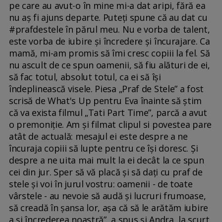
pe care au avut-o în mine mi-a dat aripi, fără ea
nu aș fi ajuns departe. Puteți spune că au dat cu
#prafdestele în părul meu. Nu e vorba de talent,
este vorba de iubire și încredere și încurajare. Ca
mamă, mi-am promis să îmi cresc copiii la fel. Să
nu ascult de ce spun oamenii, să fiu alături de ei,
să fac totul, absolut totul, ca ei să își
îndeplinească visele. Piesa „Praf de Stele” a fost
scrisă de What's Up pentru Eva înainte să știm
că va exista filmul „Tati Part Time”, parcă a avut
o premoniție. Am și filmat clipul si povestea pare
atât de actuală: mesajul ei este despre a ne
încuraja copiii să lupte pentru ce își doresc. Și
despre a ne uita mai mult la ei decât la ce spun
cei din jur. Sper să vă placă și să dați cu praf de
stele și voi în jurul vostru: oamenii - de toate
vârstele - au nevoie să audă și lucruri frumoase,
să creadă în șansa lor, așa că să le arătăm iubire
a și încrederea noastră”, a spus și Andra, la scurt