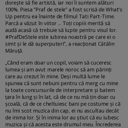
dorește să fie artistă, iar noi îi suntem alături
100%. Piesa ”Praf de stele” a fost scrisă de What's
Up pentru ea înainte de filmul Tati Part-Time.
Parcă a văzut în viitor ... Toți copiii merită să
audă acasă că trebuie să lupte pentru visul lor.
#PrafDeStele este iubirea noastră pe care ei o
simt și le dă superputeri”, a reacționat Cătălin
Măruță.
„Când eram doar un copil, voiam să cuceresc
lumea și am avut marele noroc să am părinți
care au crezut în mine. Deși multă lume le
spunea că sunt nebuni pentru că merg cu mine
la toate concursurile de interpretare și batem
țara în lung și în lat, că de ce nu mă țin doar cu
școală, că de ce cheltuiesc bani pe costume și că
nu îmi scot muzica din cap, ei nu ascultau decât
de inima lor. Și în inima lor au știut că eu iubesc
muzica și că acesta este drumul meu. Încrederea