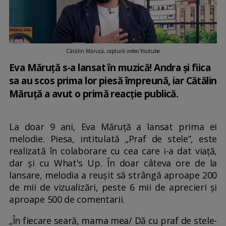
Cătălin Măruță, captură video Youtube
Eva Măruță s-a lansat în muzică! Andra și fiica
sa au scos prima lor piesă împreună, iar Cătălin
Măruță a avut o primă reacție publică.
La doar 9 ani, Eva Măruță a lansat prima ei
melodie. Piesa, intitulată „Praf de stele”, este
realizată în colaborare cu cea care i-a dat viață,
dar și cu What's Up. În doar câteva ore de la
lansare, melodia a reușit să strângă aproape 200
de mii de vizualizări, peste 6 mii de aprecieri și
aproape 500 de comentarii.
„În fiecare seară, mama mea/ Dă cu praf de stele-