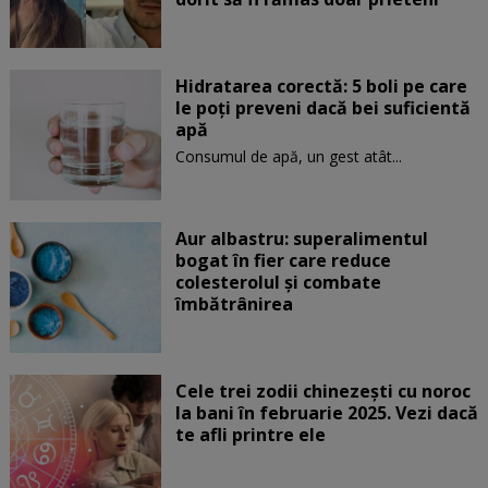
Hidratarea corectă: 5 boli pe care
le poți preveni dacă bei suficientă
apă
Consumul de apă, un gest atât...
Aur albastru: superalimentul
bogat în fier care reduce
colesterolul și combate
îmbătrânirea
Cele trei zodii chinezești cu noroc
la bani în februarie 2025. Vezi dacă
te afli printre ele