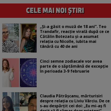
„Și-a găsit o muză de 18 ani”. Teo
Trandafir, reacție virală după ce ce
Cătălin Botezatu și-a asumat
relația cu Nicolle, iubita mai
tânără cu 40 de ani
Cinci semne zodiacale vor avea
parte de o săptămână de excepție
în perioada 3-9 februarie
Claudia Pătrășcanu, mărturisiri
despre relația cu Liviu Vârciu. De ce
s-au despărțit cei doi: „Eu mi-aș fi
dorit să fi rămas doar prieteni”