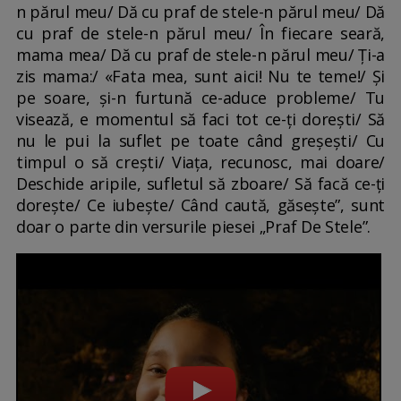
n părul meu/ Dă cu praf de stele-n părul meu/ Dă
cu praf de stele-n părul meu/ În fiecare seară,
mama mea/ Dă cu praf de stele-n părul meu/ Ți-a
zis mama:/ «Fata mea, sunt aici! Nu te teme!/ Și
pe soare, și-n furtună ce-aduce probleme/ Tu
visează, e momentul să faci tot ce-ți dorești/ Să
nu le pui la suflet pe toate când greșești/ Cu
timpul o să crești/ Viața, recunosc, mai doare/
Deschide aripile, sufletul să zboare/ Să facă ce-ți
dorește/ Ce iubește/ Când caută, găsește”, sunt
doar o parte din versurile piesei „Praf De Stele”.