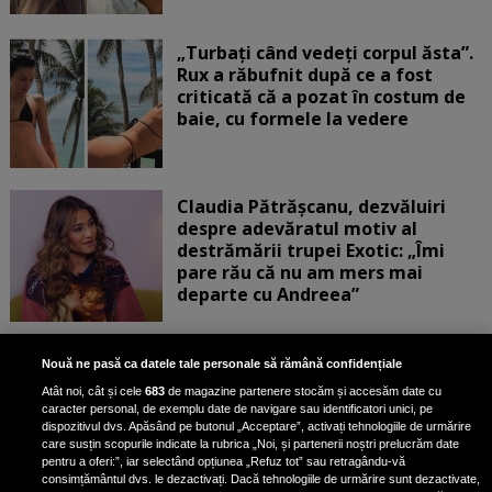
„Turbați când vedeți corpul ăsta”.
Rux a răbufnit după ce a fost
criticată că a pozat în costum de
baie, cu formele la vedere
Claudia Pătrășcanu, dezvăluiri
despre adevăratul motiv al
destrămării trupei Exotic: „Îmi
pare rău că nu am mers mai
departe cu Andreea”
Scene incredibile! Ilinca Vandici a
Nouă ne pasă ca datele tale personale să rămână confidențiale
pus mâna pe aparatul de
Atât noi, cât și cele
683
de magazine partenere stocăm și accesăm date cu
fotografiat al unui paparazzo și i l-
caracter personal, de exemplu date de navigare sau identificatori unici, pe
a aruncat la gunoi: „S-a dus la
dispozitivul dvs. Apăsând pe butonul „Acceptare”, activați tehnologiile de urmărire
poliție. Nu mai aveam aer”
care susțin scopurile indicate la rubrica „Noi, și partenerii noștri prelucrăm date
pentru a oferi:”, iar selectând opțiunea „Refuz tot” sau retragându-vă
consimțământul dvs. le dezactivați. Dacă tehnologiile de urmărire sunt dezactivate,