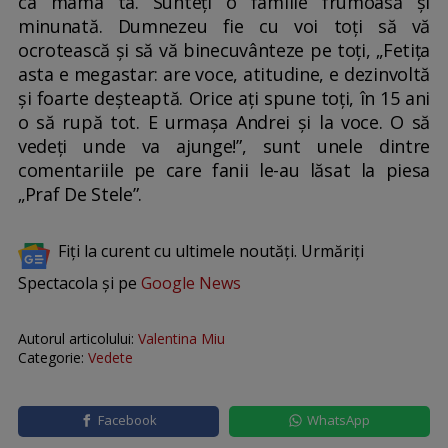
ca mama ta. Sunteți o familie frumoasă și
minunată. Dumnezeu fie cu voi toți să vă
ocrotească și să vă binecuvânteze pe toți, „Fetița
asta e megastar: are voce, atitudine, e dezinvoltă
și foarte deșteaptă. Orice ați spune toți, în 15 ani
o să rupă tot. E urmașa Andrei și la voce. O să
vedeți unde va ajunge!”, sunt unele dintre
comentariile pe care fanii le-au lăsat la piesa
„Praf De Stele”.
Fiți la curent cu ultimele noutăți. Urmăriți
Spectacola și pe
Google News
Autorul articolului:
Valentina Miu
Categorie:
Vedete
Facebook
WhatsApp