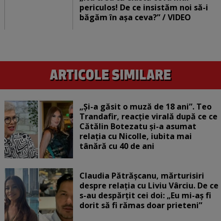
periculos! De ce insistăm noi să-i
băgăm în așa ceva?” / VIDEO
„Și-a găsit o muză de 18 ani”. Teo
Trandafir, reacție virală după ce ce
Cătălin Botezatu și-a asumat
relația cu Nicolle, iubita mai
tânără cu 40 de ani
Claudia Pătrășcanu, mărturisiri
despre relația cu Liviu Vârciu. De ce
s-au despărțit cei doi: „Eu mi-aș fi
dorit să fi rămas doar prieteni”