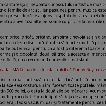
ă cântăreață și nepoata cunoscutului artist de muzică
r-o familie de artiști, iar pasiunea pentru muzică este
ția presei după ce a ajuns la spital din cauza unei die
entru a avertiza alte persoane cu privire la riscurile
am orice, oricât, oricând, am simțit nevoia să țin diet
mului cu dieta disociată. Contează foarte mult să poți 
oarte puternică, pentru că a fost o diferență foarte m
aorma și o ciocolată, două, să trec la această alimentaț
e dificilă, nu o recomand oamenilor mai slabi.
aflat Mădălina de la Insula Iubirii că Danny Boy a înșe
tine, nu mai contează prețul, dar dacă ar fi să facem 
pe la aceleași costuri. Eu îmi făceam toate poftele, mâ
n 500 de lei, o data la două zile pe mâncare. Acum st
i multe proceduri. Fac criolipoliză deja de aproape do
odrenaj, fac și vacuum, dar și tratamente pentru celul