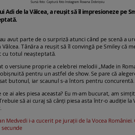
Sursă foto: Captură foto Instagram Roxana Dobrițoiu
i Adi de la Vâlcea, a reușit să îl impresioneze pe S
eptată.
” au avut parte de o surpriză atunci când pe scenă a u
a Vâlcea. Tânăra a reușit să îl convingă pe Smiley că 
t cu totul neașteptată.
t o versiune proprie a celebrei melodii „Made in Romani
eobișnuită pentru un astfel de show. Se pare că aleger
ăsat butonul, iar scaunul s-a întors pentru concurentă
 ce ai ales piesa aceasta? Eu m-am bucurat, am simțit în
i. Trebuie să ai curaj să cânți piesa asta într-o audiție 
.
n Medvedi i-a cucerit pe jurații de la Vocea României. 
e secunde