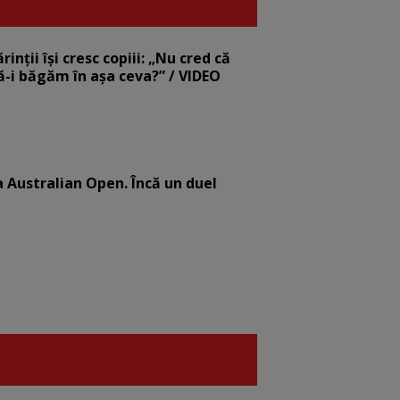
nții își cresc copiii: „Nu cred că
să-i băgăm în așa ceva?” / VIDEO
la Australian Open. Încă un duel