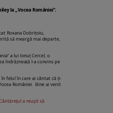
miley la „Vocea României”.
rcat Roxana Dobrițoiu,
merită să meargă mai departe,
a” a lui Ionuț Cercel, o
ea îndrăzneață l-a convins pe
.
 felul în care ai cântat că ți-
la Vocea României. Bine ai venit
Cântărețul a reușit să