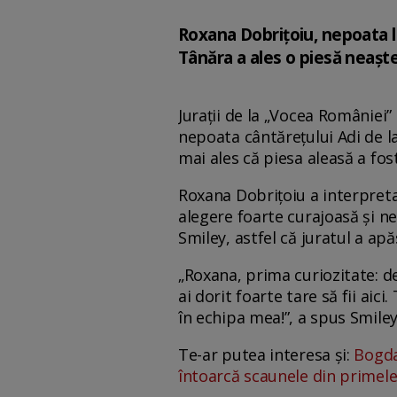
Roxana Dobrițoiu, nepoata lu
Tânăra a ales o piesă neașt
Jurații de la „Vocea României
nepoata cântărețului Adi de l
mai ales că piesa aleasă a fos
Roxana Dobrițoiu a interpreta
alegere foarte curajoasă și n
Smiley, astfel că juratul a ap
„Roxana, prima curiozitate: de
ai dorit foarte tare să fii aic
în echipa mea!”, a spus Smiley
Te-ar putea interesa și:
Bogda
întoarcă scaunele din primel