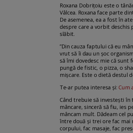
Roxana Dobrițoiu este o tânăr
Vâlcea. Roxana face parte dint
De asemenea, ea a fost în aten
despre care a vorbit deschis p
slăbit.
”Din cauza faptului că eu mânc
vrut să îi dau un șoc organis
să îmi dovedesc mie că sunt f
pungă de fistic, o pizza, o sh
mișcare. Este o dietă destul d
Te-ar putea interesa și:
Cum a 
Când trebuie să investești în 
mâncare, sinceră să fiu, ies 
mâncam mult. Dădeam cel puți
între două și trei ore fac ma
corpului, fac masaje, fac pres