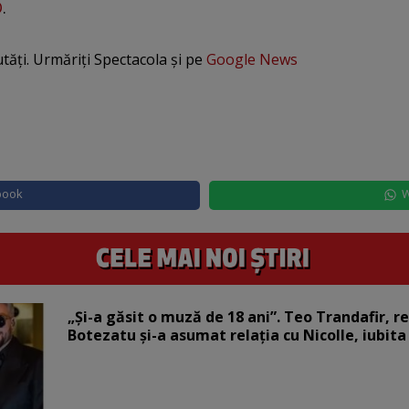
O
.
utăți. Urmăriți Spectacola și pe
Google News
book
W
„Și-a găsit o muză de 18 ani”. Teo Trandafir, r
Botezatu și-a asumat relația cu Nicolle, iubita