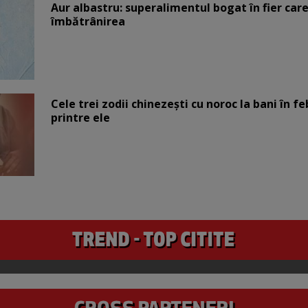
Aur albastru: superalimentul bogat în fier car
îmbătrânirea
Cele trei zodii chinezești cu noroc la bani în fe
printre ele