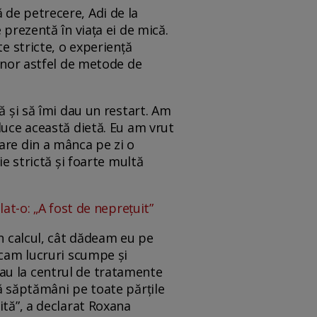
 de petrecere, Adi de la
 prezentă în viața ei de mică.
te stricte, o experiență
 unor astfel de metode de
ă și să îmi dau un restart. Am
duce această dietă. Eu am vrut
are din a mânca pe zi o
ie strictă și foarte multă
lat-o: „A fost de neprețuit”
un calcul, cât dădeam eu pe
ncam lucruri scumpe și
au la centrul de tratamente
uă săptămâni pe toate părțile
ită”, a declarat Roxana