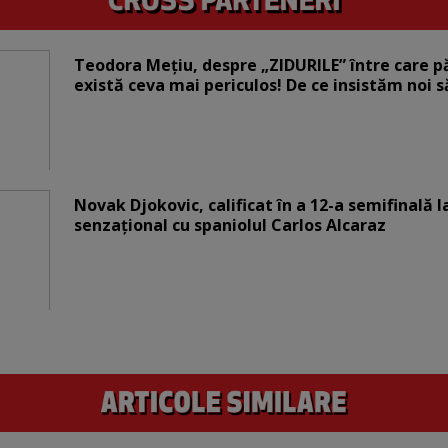
Teodora Mețiu, despre „ZIDURILE” între care pări
există ceva mai periculos! De ce insistăm noi 
Novak Djokovic, calificat în a 12-a semifinală 
senzațional cu spaniolul Carlos Alcaraz