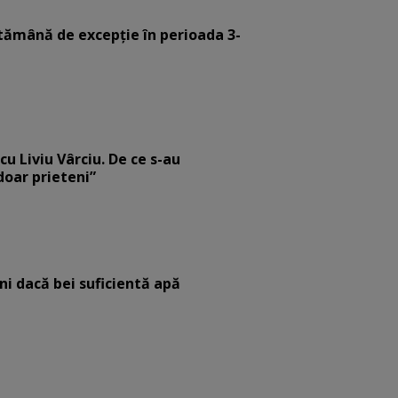
tămână de excepție în perioada 3-
cu Liviu Vârciu. De ce s-au
 doar prieteni”
eni dacă bei suficientă apă