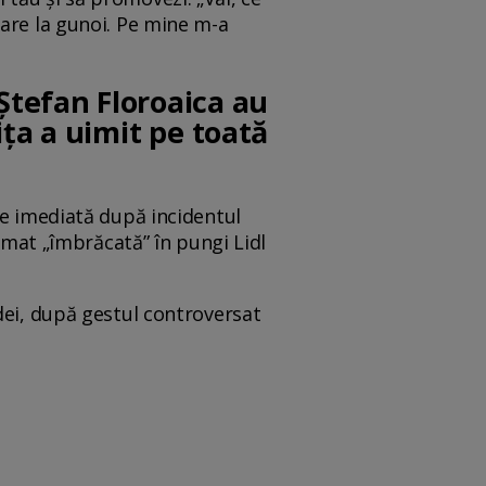
care la gunoi. Pe mine m-a
Ștefan Floroaica au
ța a uimit pe toată
ie imediată după incidentul
ilmat „îmbrăcată” în pungi Lidl
dei, după gestul controversat