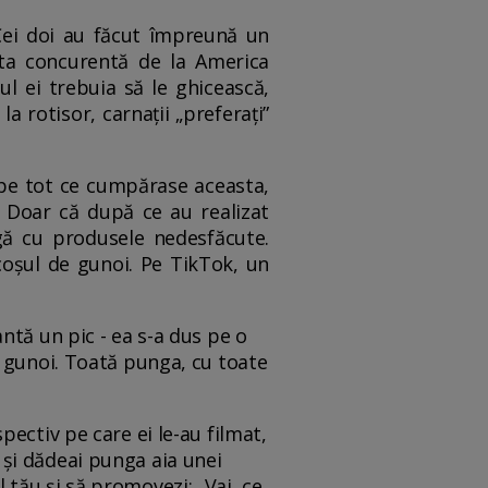
 Cei doi au făcut împreună un
sta concurentă de la America
l ei trebuia să le ghicească,
a rotisor, carnaţii „preferaţi”
ape tot ce cumpărase aceasta,
 Doar că după ce au realizat
gă cu produsele nedesfăcute.
 coșul de gunoi. Pe TikTok, un
ntă un pic - ea s-a dus pe o
a gunoi. Toată punga, cu toate
ectiv pe care ei le-au filmat,
al și dădeai punga aia unei
tău și să promovezi: „Vai, ce