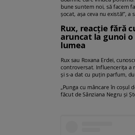
bune suntem noi, să facem fap
șocat, așa ceva nu există!”, 
Rux, reacție fără 
aruncat la gunoi o
lumea
Rux sau Roxana Erdei, cunoscu
controversat. Influencerița a 
și s-a dat cu puțin parfum, du
„Punga cu mâncare în coșul de
făcut de Sânziana Negru și Șt