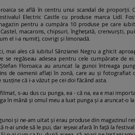
roaica se află în centru unui scandal de proporții.
estivalul Electric Castle cu produse marca Lidl. Fo
magazin pentru a cumpăra 10 produse pe care iubitu
 Castel, macarons, chipsuri, înghețată, crenvurști, pui l
cum el i-a numit), covrigi și limonadă.
ci, mai ales că iubitul Sânzianei Negru a ghicit apro
e se regăseau adesea pentru cele cumpărate de ei.
 Ștefan Floroaica au aruncat la gunoi întreaga pun
ins de oamenii aflați în zonă, care au și fotografiat
usține că i-a văzut pe cei doi făcând asta.
ilmat, s-au dus cu punga, ea - că na, ea e mai importa
nga în mână și omul meu a luat punga și a aruncat-o l
gunoi și ne-am uitat și erau produse din magazinul resp
ă n-ai unde să le pui, dar ieșeai afară în față la festiv
 n-ai cum ca tu, după aceea, să apari pe Instagramul 