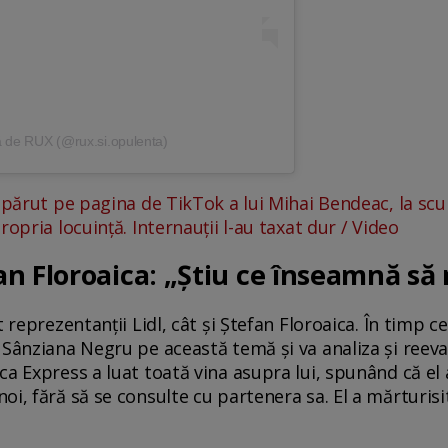
tă de RUX (@rux.si.opulenta)
apărut pe pagina de TikTok a lui Mihai Bendeac, la sc
ropria locuință. Internauții l-au taxat dur / Video
n Floroaica: „Știu ce înseamnă să 
t reprezentanții Lidl, cât și Ștefan Floroaica. În timp 
 Sânziana Negru pe această temă şi va analiza şi reeva
a Express a luat toată vina asupra lui, spunând că el 
i, fără să se consulte cu partenera sa. El a mărturisit 