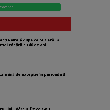
hatsApp
eacție virală după ce ce Cătălin
 mai tânără cu 40 de ani
tămână de excepție în perioada 3-
cu Liviu Vârciu. De ce s-au