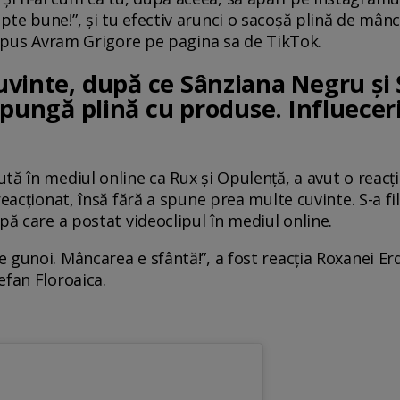
te bune!”, și tu efectiv arunci o sacoșă plină de mân
a spus Avram Grigore pe pagina sa de TikTok.
cuvinte, după ce Sânziana Negru și 
 pungă plină cu produse. Influeceri
tă în mediul online ca Rux și Opulență, a avut o reacț
reacționat, însă fără a spune prea multe cuvinte. S-a f
pă care a postat videoclipul în mediul online.
 gunoi. Mâncarea e sfântă!”, a fost reacția Roxanei Er
efan Floroaica.