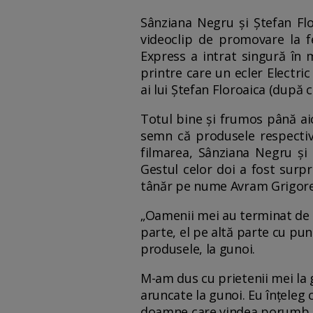
Sânziana Negru și Ștefan Flo
videoclip de promovare la f
Express a intrat singură în 
printre care un ecler Electric
ai lui Ştefan Floroaica (după 
Totul bine și frumos până ai
semn că produsele respectiv
filmarea, Sânziana Negru și
Gestul celor doi a fost surpr
tânăr pe nume Avram Grigore s
„Oamenii mei au terminat de f
parte, el pe altă parte cu pu
produsele, la gunoi.
M-am dus cu prietenii mei la 
aruncate la gunoi. Eu înțeleg c
doamne care vindea porumb. Și