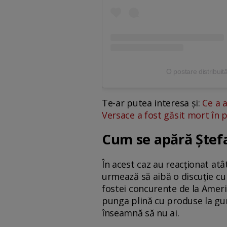
O postare distribui
Te-ar putea interesa și:
Ce a 
Versace a fost găsit mort în p
Cum se apără Ștefa
În acest caz au reacționat atâ
urmează să aibă o discuţie cu
fostei concurente de la Americ
punga plină cu produse la guno
înseamnă să nu ai.