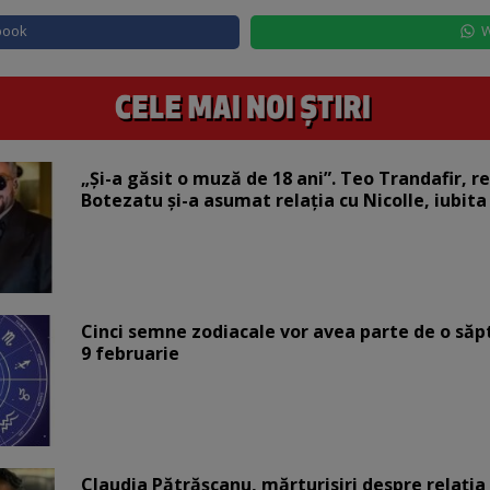
book
W
„Și-a găsit o muză de 18 ani”. Teo Trandafir, r
Botezatu și-a asumat relația cu Nicolle, iubita
Cinci semne zodiacale vor avea parte de o săp
9 februarie
Claudia Pătrășcanu, mărturisiri despre relația 