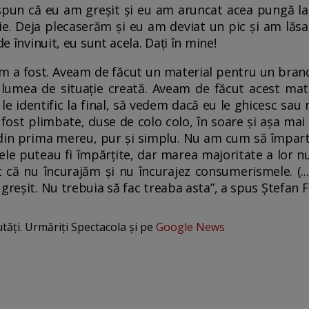
 spun că eu am greșit și eu am aruncat acea pungă la
ie. Deja plecaserăm și eu am deviat un pic și am lăs
de învinuit, eu sunt acela. Dați în mine!
um a fost. Aveam de făcut un material pentru un bran
 lumea de situație creată. Aveam de făcut acest mate
 identific la final, să vedem dacă eu le ghicesc sau n
fost plimbate, duse de colo colo, în soare și așa ma
 din prima mereu, pur și simplu. Nu am cum să împart 
ele puteau fi împărțite, dar marea majoritate a lor n
că nu încurajăm și nu încurajez consumerismele. (..
greșit. Nu trebuia să fac treaba asta”, a spus Ștefan F
utăți. Urmăriți Spectacola și pe
Google News