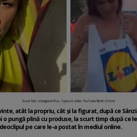
Sursă foto: Instagram/Rux. Captură video: YouTube/Bârfe Online
inte, atât la propriu, cât și la figurat, după ce Sân
i o pungă plină cu produse, la scurt timp după ce l
deoclipul pe care le-a postat în mediul online.