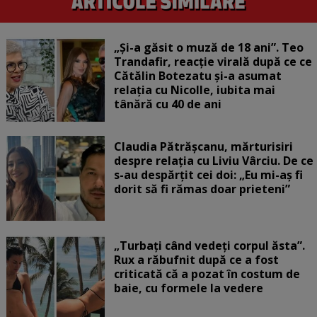
„Și-a găsit o muză de 18 ani”. Teo
Trandafir, reacție virală după ce ce
Cătălin Botezatu și-a asumat
relația cu Nicolle, iubita mai
tânără cu 40 de ani
Claudia Pătrășcanu, mărturisiri
despre relația cu Liviu Vârciu. De ce
s-au despărțit cei doi: „Eu mi-aș fi
dorit să fi rămas doar prieteni”
„Turbați când vedeți corpul ăsta”.
Rux a răbufnit după ce a fost
criticată că a pozat în costum de
baie, cu formele la vedere