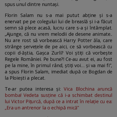
spus unul dintre nuntași.
Florin Salam nu s-a mai putut abține și s-a
enervat pe pe colegului lui de breaslă și i-a făcut
semn să plece acasă, lucru care s-a și întâmplat.
„Ajunge, că nu vrem melodii de desene animate..
Nu are rost să vorbească Harry Potter ăla, care
strânge șervețele de pe aici, ce să vorbească cu
copii d-ăștia, Gașca Zurli? Voi știți că vorbește
Regele României. Pe bune?! Ce-au avut ei, au fost
pe la mine, în primul rând, știți voi… și va mai fi”,
a spus Florin Salam, imediat după ce Bogdan de
la Ploiești a plecat.
Te-ar putea interesa și:
Vica Blochina aruncă
bomba! Vedeta susține că i-a schimbat destinul
lui Victor Pițurcă, după ce a intrat în relație cu ea:
„Era un antrenor la o echipă mică”