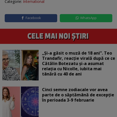
Categorie:
International
Facebook
WhatsApp
„Și-a găsit o muză de 18 ani”. Teo
Trandafir, reacție virală după ce ce
Cătălin Botezatu și-a asumat
relația cu Nicolle, iubita mai
tânără cu 40 de ani
Cinci semne zodiacale vor avea
parte de o săptămână de excepție
în perioada 3-9 februarie