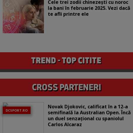
Cele trei zodii chinezești cu noroc
la bani în februarie 2025. Vezi dacă
te afli printre ele
Novak Djokovic, calificat în a 12-a
DCSPORT.RO
semifinală la Australian Open. Încă
un duel senzațional cu spaniolul
Carlos Alcaraz