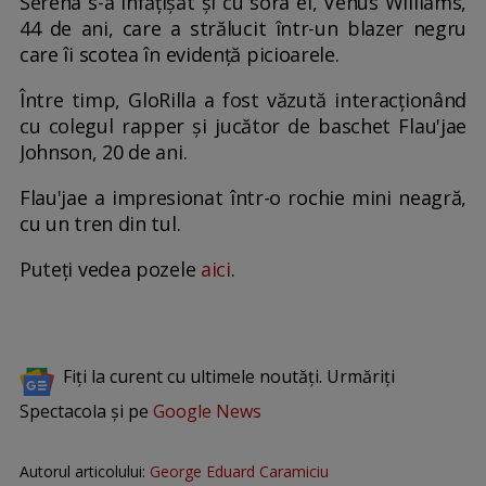
Serena s-a înfățișat și cu sora ei, Venus Williams,
44 de ani, care a strălucit într-un blazer negru
care îi scotea în evidență picioarele.
Între timp, GloRilla a fost văzută interacționând
cu colegul rapper și jucător de baschet Flau'jae
Johnson, 20 de ani.
Flau'jae a impresionat într-o rochie mini neagră,
cu un tren din tul.
Puteți vedea pozele
aici
.
Fiți la curent cu ultimele noutăți. Urmăriți
Spectacola și pe
Google News
Autorul articolului:
George Eduard Caramiciu