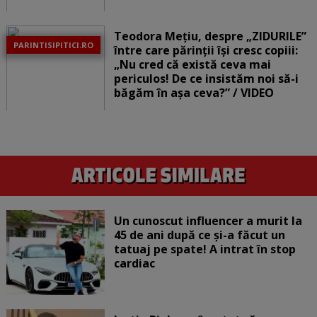
Teodora Mețiu, despre „ZIDURILE”
PARINTISIPITICI.RO
între care părinții își cresc copiii:
„Nu cred că există ceva mai
periculos! De ce insistăm noi să-i
băgăm în așa ceva?” / VIDEO
Un cunoscut influencer a murit la
45 de ani după ce și-a făcut un
tatuaj pe spate! A intrat în stop
cardiac