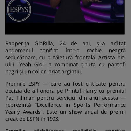
Rapperița GloRilla, 24 de ani, și-a arătat
abdomenul tonifiat într-o rochie neagră
seducătoare, cu o tăietură frontală. Artista hit-
ului "Yeah Glo!" a combinat ținuta cu pantofi
negri și un colier lariat argintiu.
Premiile ESPY — care au fost criticate pentru
decizia de a-l onora pe Prințul Harry cu premiul
Pat Tillman pentru serviciul din anul acesta —
reprezintă "Excellence in Sports Performance
Yearly Awards". Este un show anual de premii
creat de ESPN în 1993.
Premiile sărbătoresc realizările sportive