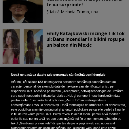
te va surprinde!
Știai că Melania Trump, una...
Emily Ratajkowski încinge TikTok-
ul: Dans incendiar în bikini roșu pe
un balcon din Mexic
Îți aduci aminte de cea mai virală
Nouă ne pasă ca datele tale personale să rămână confidențiale
fetiță din lume? Fața ei este un
Atât noi, cât și cele
683
de magazine partenere stocăm și accesăm date cu
meme și acum! Uite cum arată la
caracter personal, de exemplu date de navigare sau identificatori unici, pe
14 ani
dispozitivul dvs. Apăsând pe butonul „Acceptare”, activați tehnologiile de urmărire
care susțin scopurile indicate la rubrica „Noi, și partenerii noștri prelucrăm date
pentru a oferi:”, iar selectând opțiunea „Refuz tot” sau retragându-vă
consimțământul dvs. le dezactivați. Dacă tehnologiile de urmărire sunt dezactivate,
este posibil ca anumite conținuturi și anunțuri publicitare pe care le vedeți să nu fie
Imagini emoționante cu fiul lui
la fel de relevante pentru dvs. Puteți reveni la acest meniu pentru a vă modifica
Paris Hilton, după ce și-a pierdut
opțiunile sau pentru a vă retrage consimțământul, în orice moment, dând clic pe
linkul „Gestionați preferințele” din partea de jos a paginii web sau accesând
casa în incendiile din L.A. „Mi se
pictograma flotantă din colțul din stânga, jos, al paginii web, dacă este cazul.