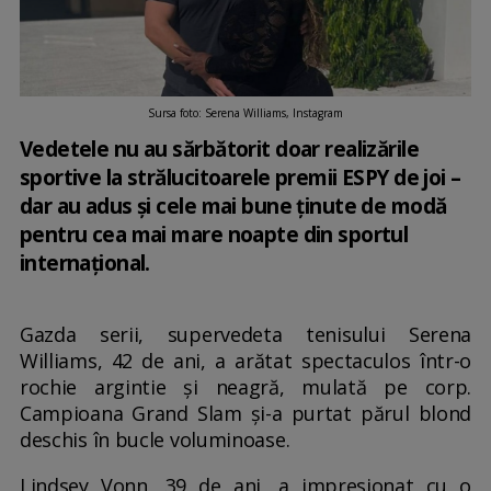
Sursa foto: Serena Williams, Instagram
Vedetele nu au sărbătorit doar realizările
sportive la strălucitoarele premii ESPY de joi –
dar au adus și cele mai bune ținute de modă
pentru cea mai mare noapte din sportul
internațional.
Gazda serii, supervedeta tenisului Serena
Williams, 42 de ani, a arătat spectaculos într-o
rochie argintie și neagră, mulată pe corp.
Campioana Grand Slam și-a purtat părul blond
deschis în bucle voluminoase.
Lindsey Vonn, 39 de ani, a impresionat cu o