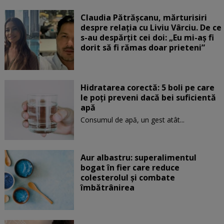
Claudia Pătrășcanu, mărturisiri
despre relația cu Liviu Vârciu. De ce
s-au despărțit cei doi: „Eu mi-aș fi
dorit să fi rămas doar prieteni”
Hidratarea corectă: 5 boli pe care
le poți preveni dacă bei suficientă
apă
Consumul de apă, un gest atât...
Aur albastru: superalimentul
bogat în fier care reduce
colesterolul și combate
îmbătrânirea