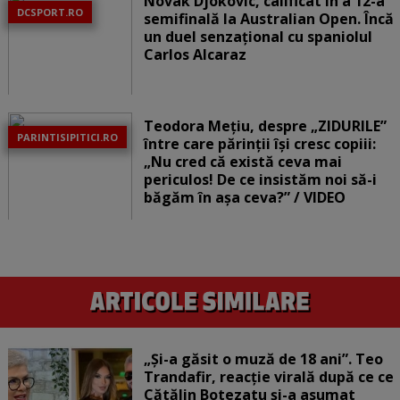
Novak Djokovic, calificat în a 12-a
DCSPORT.RO
semifinală la Australian Open. Încă
un duel senzațional cu spaniolul
Carlos Alcaraz
Teodora Mețiu, despre „ZIDURILE”
PARINTISIPITICI.RO
între care părinții își cresc copiii:
„Nu cred că există ceva mai
periculos! De ce insistăm noi să-i
băgăm în așa ceva?” / VIDEO
„Și-a găsit o muză de 18 ani”. Teo
Trandafir, reacție virală după ce ce
Cătălin Botezatu și-a asumat