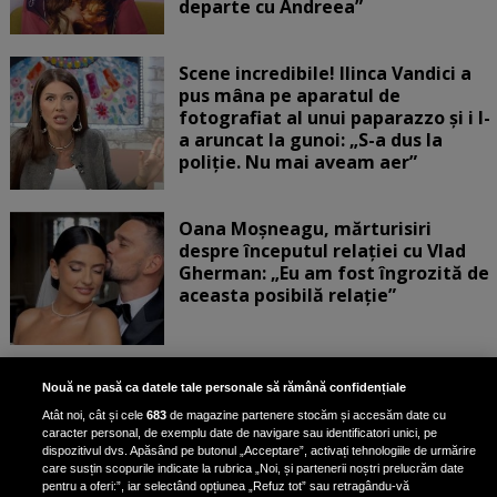
departe cu Andreea”
Scene incredibile! Ilinca Vandici a
pus mâna pe aparatul de
fotografiat al unui paparazzo și i l-
a aruncat la gunoi: „S-a dus la
poliție. Nu mai aveam aer”
Oana Moșneagu, mărturisiri
despre începutul relației cu Vlad
Gherman: „Eu am fost îngrozită de
aceasta posibilă relație”
Unde locuiesc Alberto Guță și
Nouă ne pasă ca datele tale personale să rămână confidențiale
iubita lui, după ce au plecat din
Atât noi, cât și cele
683
de magazine partenere stocăm și accesăm date cu
casa Narcisei Balaban: „Noi
caracter personal, de exemplu date de navigare sau identificatori unici, pe
suntem într-o casă cu două-trei
dispozitivul dvs. Apăsând pe butonul „Acceptare”, activați tehnologiile de urmărire
etaje”
care susțin scopurile indicate la rubrica „Noi, și partenerii noștri prelucrăm date
pentru a oferi:”, iar selectând opțiunea „Refuz tot” sau retragându-vă