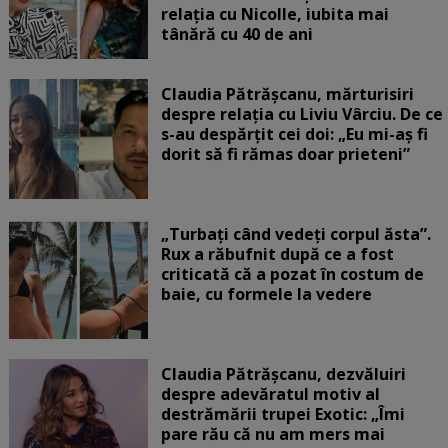
relația cu Nicolle, iubita mai
tânără cu 40 de ani
Claudia Pătrășcanu, mărturisiri
despre relația cu Liviu Vârciu. De ce
s-au despărțit cei doi: „Eu mi-aș fi
dorit să fi rămas doar prieteni”
„Turbați când vedeți corpul ăsta”.
Rux a răbufnit după ce a fost
criticată că a pozat în costum de
baie, cu formele la vedere
Claudia Pătrășcanu, dezvăluiri
despre adevăratul motiv al
destrămării trupei Exotic: „Îmi
pare rău că nu am mers mai