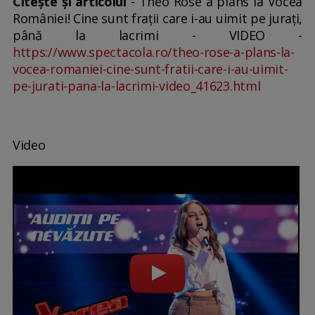
Citește și articolul
- Theo Rose a plâns la Vocea
României! Cine sunt frații care i-au uimit pe jurați,
până la lacrimi - VIDEO -
https://www.spectacola.ro/theo-rose-a-plans-la-
vocea-romaniei-cine-sunt-fratii-care-i-au-uimit-
pe-jurati-pana-la-lacrimi-video_41623.html
Video