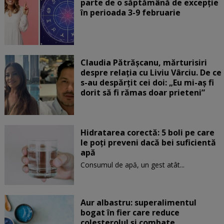
parte de o săptămână de excepție
în perioada 3-9 februarie
Claudia Pătrășcanu, mărturisiri
despre relația cu Liviu Vârciu. De ce
s-au despărțit cei doi: „Eu mi-aș fi
dorit să fi rămas doar prieteni”
Hidratarea corectă: 5 boli pe care
le poți preveni dacă bei suficientă
apă
Consumul de apă, un gest atât...
Aur albastru: superalimentul
bogat în fier care reduce
colesterolul și combate