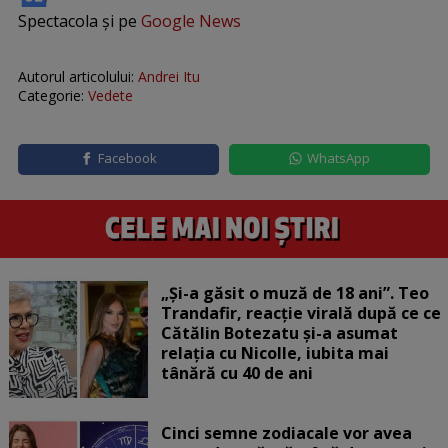
Spectacola și pe
Google News
Autorul articolului:
Andrei Itu
Categorie:
Vedete
Facebook
WhatsApp
„Și-a găsit o muză de 18 ani”. Teo
Trandafir, reacție virală după ce ce
Cătălin Botezatu și-a asumat
relația cu Nicolle, iubita mai
tânără cu 40 de ani
Cinci semne zodiacale vor avea