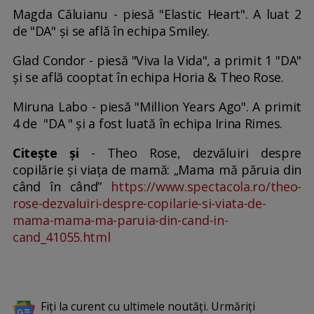
Magda Căluianu - piesă "Elastic Heart". A luat 2
de "DA" și se află în echipa Smiley.
Glad Condor - piesă "Viva la Vida", a primit 1 "DA"
și se află cooptat în echipa Horia & Theo Rose.
Miruna Labo - piesă "Million Years Ago". A primit
4 de "DA " și a fost luată în echipa Irina Rimes.
Citește și
- Theo Rose, dezvăluiri despre
copilărie și viața de mamă: „Mama mă păruia din
când în când”
https://www.spectacola.ro/theo-
rose-dezvaluiri-despre-copilarie-si-viata-de-
mama-mama-ma-paruia-din-cand-in-
cand_41055.html
Fiți la curent cu ultimele noutăți. Urmăriți