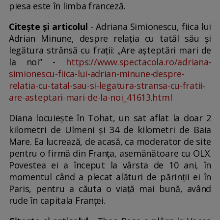
piesa este în limba franceză.
Citește și articolul
- Adriana Simionescu, fiica lui
Adrian Minune, despre relația cu tatăl său și
legătura strânsă cu frații: „Are așteptări mari de
la noi” -
https://www.spectacola.ro/adriana-
simionescu-fiica-lui-adrian-minune-despre-
relatia-cu-tatal-sau-si-legatura-stransa-cu-fratii-
are-asteptari-mari-de-la-noi_41613.html
Diana locuiește în Tohat, un sat aflat la doar 2
kilometri de Ulmeni și 34 de kilometri de Baia
Mare. Ea lucrează, de acasă, ca moderator de site
pentru o firmă din Franța, asemănătoare cu OLX.
Povestea ei a început la vârsta de 10 ani, în
momentul când a plecat alături de părinții ei în
Paris, pentru a căuta o viață mai bună, având
rude în capitala Franței.