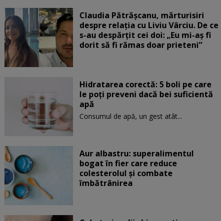
Claudia Pătrășcanu, mărturisiri
despre relația cu Liviu Vârciu. De ce
s-au despărțit cei doi: „Eu mi-aș fi
dorit să fi rămas doar prieteni”
Hidratarea corectă: 5 boli pe care
le poți preveni dacă bei suficientă
apă
Consumul de apă, un gest atât...
Aur albastru: superalimentul
bogat în fier care reduce
colesterolul și combate
îmbătrânirea