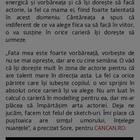
energică și vorbăreața și că își dorește să facă
actorie, la fel ca mama ei, fiind foarte talentată
în acest domeniu. Cântăreața a spus că
indiferent de ce va alege fiica sa să facă în viitor,
o va susține în orice carieră își dorește să
urmeze.
„Fata mea este foarte vorbăreață, vorbește de
nu se mai oprește, dar are cu cine semăna. O văd
că își dorește mult în zona de actorie pentru că
are talent mare în direcția asta. La fel ca orice
părinte care își iubește copilul, o voi sprijini în
absolut orice carieră își va alege. Nu am luat în
calcul o carieră în modelling pentru ea, dar mi-ar
plăcea să împărtășim arta actoriei. Deja ne
jucăm, facem tot felul de sketch-uri. Îmi place că
puștoaica are simțul umorului, înțelege
nuanțele”, a precizat Sore, pentru
CANCAN.RO.