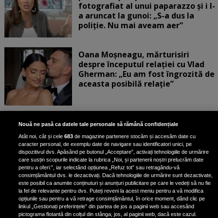
fotografiat al unui paparazzo și i l-
a aruncat la gunoi: „S-a dus la
poliție. Nu mai aveam aer”
Oana Moșneagu, mărturisiri
despre începutul relației cu Vlad
Gherman: „Eu am fost îngrozită de
aceasta posibilă relație”
Unde locuiesc Alberto Guță și
Nouă ne pasă ca datele tale personale să rămână confidențiale
iubita lui, după ce au plecat din
Atât noi, cât și cele
683
de magazine partenere stocăm și accesăm date cu
casa Narcisei Balaban: „Noi
caracter personal, de exemplu date de navigare sau identificatori unici, pe
suntem într-o casă cu două-trei
dispozitivul dvs. Apăsând pe butonul „Acceptare”, activați tehnologiile de urmărire
etaje”
care susțin scopurile indicate la rubrica „Noi, și partenerii noștri prelucrăm date
pentru a oferi:”, iar selectând opțiunea „Refuz tot” sau retragându-vă
consimțământul dvs. le dezactivați. Dacă tehnologiile de urmărire sunt dezactivate,
este posibil ca anumite conținuturi și anunțuri publicitare pe care le vedeți să nu fie
Oana Roman, achiziție după
la fel de relevante pentru dvs. Puteți reveni la acest meniu pentru a vă modifica
achiziție. Suma exorbitantă pe
opțiunile sau pentru a vă retrage consimțământul, în orice moment, dând clic pe
linkul „Gestionați preferințele” din partea de jos a paginii web sau accesând
care a scos-o din buzunar pentru o
pictograma flotantă din colțul din stânga, jos, al paginii web, dacă este cazul.