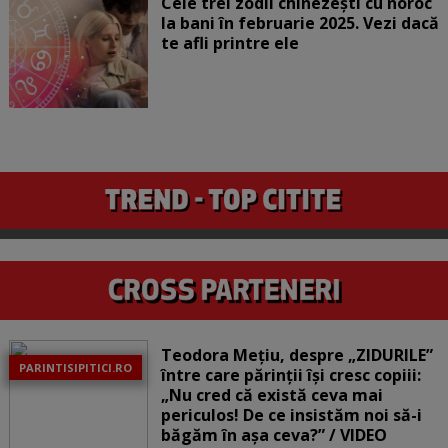
Cele trei zodii chinezești cu noroc
la bani în februarie 2025. Vezi dacă
te afli printre ele
Teodora Mețiu, despre „ZIDURILE”
PARINTISIPITICI.RO
între care părinții își cresc copiii:
„Nu cred că există ceva mai
periculos! De ce insistăm noi să-i
băgăm în așa ceva?” / VIDEO