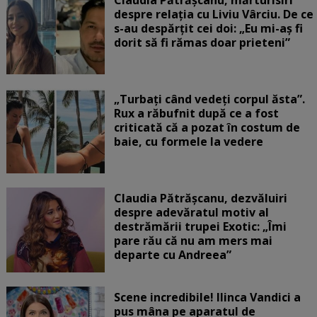
Claudia Pătrășcanu, mărturisiri
despre relația cu Liviu Vârciu. De ce
s-au despărțit cei doi: „Eu mi-aș fi
dorit să fi rămas doar prieteni”
„Turbați când vedeți corpul ăsta”.
Rux a răbufnit după ce a fost
criticată că a pozat în costum de
baie, cu formele la vedere
Claudia Pătrășcanu, dezvăluiri
despre adevăratul motiv al
destrămării trupei Exotic: „Îmi
pare rău că nu am mers mai
departe cu Andreea”
Scene incredibile! Ilinca Vandici a
pus mâna pe aparatul de