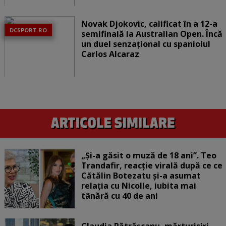
Novak Djokovic, calificat în a 12-a
DCSPORT.RO
semifinală la Australian Open. Încă
un duel senzațional cu spaniolul
Carlos Alcaraz
„Și-a găsit o muză de 18 ani”. Teo
Trandafir, reacție virală după ce ce
Cătălin Botezatu și-a asumat
relația cu Nicolle, iubita mai
tânără cu 40 de ani