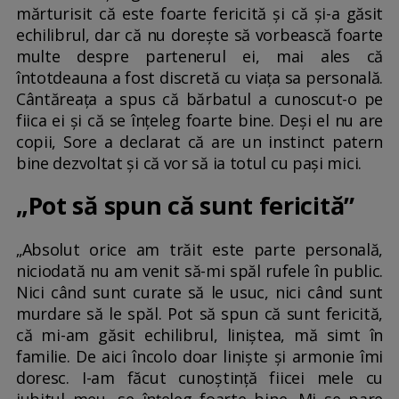
mărturisit că este foarte fericită și că și-a găsit
echilibrul, dar că nu dorește să vorbească foarte
multe despre partenerul ei, mai ales că
întotdeauna a fost discretă cu viața sa personală.
Cântăreața a spus că bărbatul a cunoscut-o pe
fiica ei și că se înțeleg foarte bine. Deși el nu are
copii, Sore a declarat că are un instinct patern
bine dezvoltat și că vor să ia totul cu pași mici.
„Pot să spun că sunt fericită”
„Absolut orice am trăit este parte personală,
niciodată nu am venit să-mi spăl rufele în public.
Nici când sunt curate să le usuc, nici când sunt
murdare să le spăl. Pot să spun că sunt fericită,
că mi-am găsit echilibrul, liniștea, mă simt în
familie. De aici încolo doar liniște și armonie îmi
doresc. I-am făcut cunoștință fiicei mele cu
iubitul meu, se înțeleg foarte bine. Mi se pare