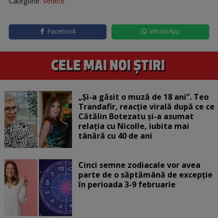
Categorie:
Vedete
Facebook
WhatsApp
„Și-a găsit o muză de 18 ani”. Teo
Trandafir, reacție virală după ce ce
Cătălin Botezatu și-a asumat
relația cu Nicolle, iubita mai
tânără cu 40 de ani
Cinci semne zodiacale vor avea
parte de o săptămână de excepție
în perioada 3-9 februarie