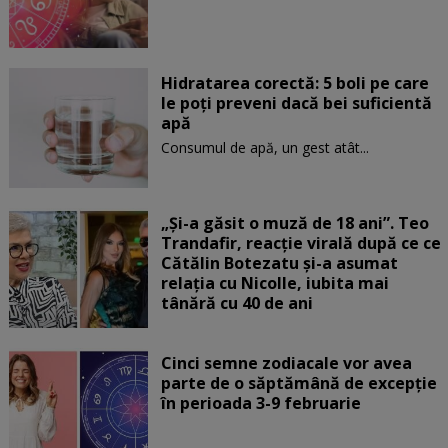
Hidratarea corectă: 5 boli pe care
le poți preveni dacă bei suficientă
apă
Consumul de apă, un gest atât...
„Și-a găsit o muză de 18 ani”. Teo
Trandafir, reacție virală după ce ce
Cătălin Botezatu și-a asumat
relația cu Nicolle, iubita mai
tânără cu 40 de ani
Cinci semne zodiacale vor avea
parte de o săptămână de excepție
în perioada 3-9 februarie