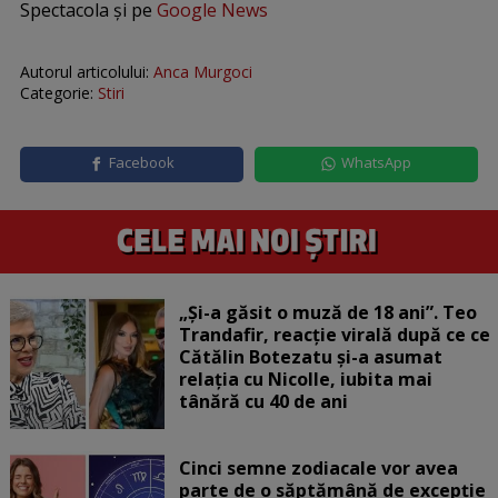
Spectacola și pe
Google News
Autorul articolului:
Anca Murgoci
Categorie:
Stiri
Facebook
WhatsApp
„Și-a găsit o muză de 18 ani”. Teo
Trandafir, reacție virală după ce ce
Cătălin Botezatu și-a asumat
relația cu Nicolle, iubita mai
tânără cu 40 de ani
Cinci semne zodiacale vor avea
parte de o săptămână de excepție