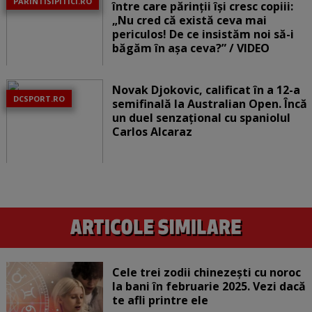
PARINTISIPITICI.RO
între care părinții își cresc copiii:
„Nu cred că există ceva mai
periculos! De ce insistăm noi să-i
băgăm în așa ceva?” / VIDEO
Novak Djokovic, calificat în a 12-a
DCSPORT.RO
semifinală la Australian Open. Încă
un duel senzațional cu spaniolul
Carlos Alcaraz
Cele trei zodii chinezești cu noroc
la bani în februarie 2025. Vezi dacă
te afli printre ele