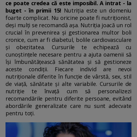
ce poate credea că este imposibil. A intrat - la
buget - în primii 15!
Nutriția este un domeniu
foarte complicat. Nu oricine poate fi nutriționist,
deși mulți se recomandă așa. Nutriția joacă un rol
crucial în prevenirea și gestionarea multor boli
cronice, cum ar fi diabetul, bolile cardiovasculare
și obezitatea. Cursurile te echipează cu
cunoștințele necesare pentru a ajuta oamenii să
își îmbunătățească sănătatea și să gestioneze
aceste condiții. Fiecare individ are nevoi
nutriționale diferite în funcție de vârstă, sex, stil
de viață, sănătate și alte variabile. Cursurile de
nutriție te învață cum să personalizezi
recomandările pentru diferite persoane, evitând
abordările generalizate care nu sunt adecvate
pentru toți.