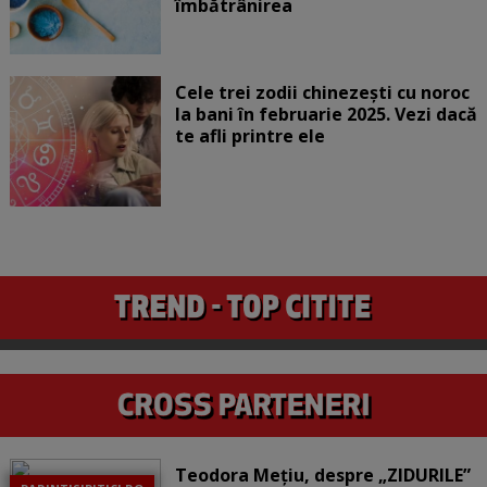
îmbătrânirea
Cele trei zodii chinezești cu noroc
la bani în februarie 2025. Vezi dacă
te afli printre ele
Teodora Mețiu, despre „ZIDURILE”