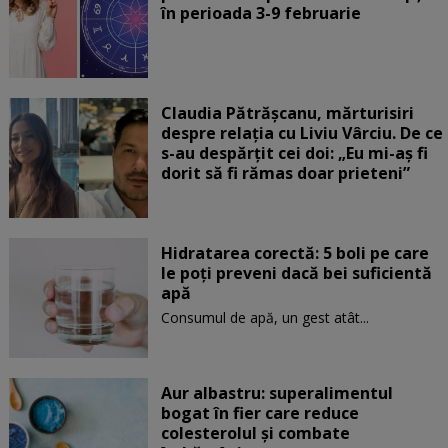
în perioada 3-9 februarie
Claudia Pătrășcanu, mărturisiri
despre relația cu Liviu Vârciu. De ce
s-au despărțit cei doi: „Eu mi-aș fi
dorit să fi rămas doar prieteni”
Hidratarea corectă: 5 boli pe care
le poți preveni dacă bei suficientă
apă
Consumul de apă, un gest atât...
Aur albastru: superalimentul
bogat în fier care reduce
colesterolul și combate