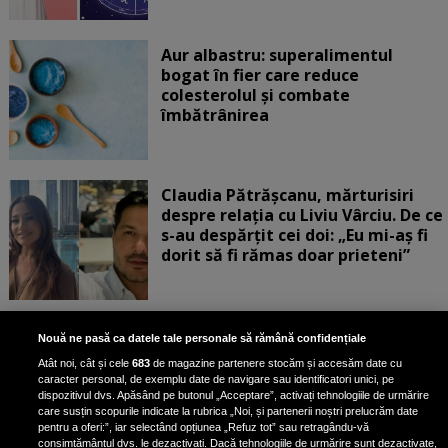
Aur albastru: superalimentul
bogat în fier care reduce
colesterolul și combate
îmbătrânirea
Claudia Pătrășcanu, mărturisiri
despre relația cu Liviu Vârciu. De ce
s-au despărțit cei doi: „Eu mi-aș fi
dorit să fi rămas doar prieteni”
„Turbați când vedeți corpul ăsta”.
Nouă ne pasă ca datele tale personale să rămână confidențiale
Rux a răbufnit după ce a fost
Atât noi, cât și cele
683
de magazine partenere stocăm și accesăm date cu
criticată că a pozat în costum de
caracter personal, de exemplu date de navigare sau identificatori unici, pe
baie, cu formele la vedere
dispozitivul dvs. Apăsând pe butonul „Acceptare”, activați tehnologiile de urmărire
care susțin scopurile indicate la rubrica „Noi, și partenerii noștri prelucrăm date
pentru a oferi:”, iar selectând opțiunea „Refuz tot” sau retragându-vă
consimțământul dvs. le dezactivați. Dacă tehnologiile de urmărire sunt dezactivate,