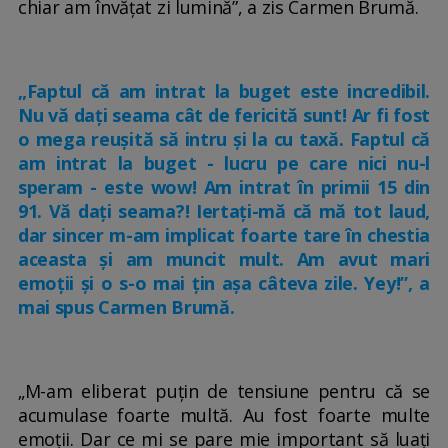
chiar am învățat zi lumină”, a zis Carmen Brumă.
„Faptul că am intrat la buget este incredibil.
Nu vă dați seama cât de fericită sunt! Ar fi fost
o mega reușită să intru și la cu taxă. Faptul că
am intrat la buget - lucru pe care nici nu-l
speram - este wow! Am intrat în primii 15 din
91. Vă dați seama?! Iertați-mă că mă tot laud,
dar sincer m-am implicat foarte tare în chestia
aceasta și am muncit mult. Am avut mari
emoții și o s-o mai țin așa câteva zile. Yey!”, a
mai spus Carmen Brumă.
„M-am eliberat puțin de tensiune pentru că se
acumulase foarte multă. Au fost foarte multe
emoții. Dar ce mi se pare mie important să luați