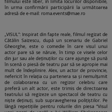
filmului este liber, în limita locurilor disponibile,
în urma confirmării participării la următoarea
adresă de e-mail: roma.events@mae.ro
„VISUL”: Inspirat din fapte reale, filmul regizat de
Cătălin Saizescu, după un scenariu de Gabriel
Gheorghe, este o comedie în care visul unui
actor pare să se năruie, în timp ce visele celor
din jur sau ale deținuților cu care ajunge să pună
în scenă o piesă de teatru par să se apropie mai
mult de îndeplinire. Alex, un actor de provincie,
nefericit în relația cu partenera sa și nemulțumit
de colaborarea cu un regizor celebru care
preferă un alt actor, este trimis de directoarea
teatrului să regizeze un spectacol de teatru cu
niște deținuți, sub supravegherea polițiștilor. Pe
lângă repetițiile pentru rolurile din piesa “Visul