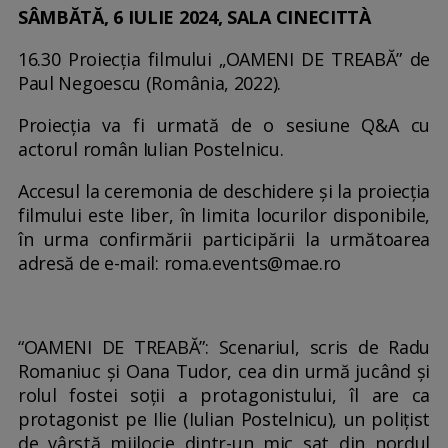
SÂMBĂTĂ, 6 IULIE 2024, SALA CINECITTÀ
16.30 Proiecția filmului „OAMENI DE TREABĂ” de
Paul Negoescu (România, 2022).
Proiecția va fi urmată de o sesiune Q&A cu
actorul român Iulian Postelnicu.
Accesul la ceremonia de deschidere și la proiecția
filmului este liber, în limita locurilor disponibile,
în urma confirmării participării la următoarea
adresă de e-mail: roma.events@mae.ro
“OAMENI DE TREABĂ”: Scenariul, scris de Radu
Romaniuc și Oana Tudor, cea din urmă jucând și
rolul fostei soții a protagonistului, îl are ca
protagonist pe Ilie (Iulian Postelnicu), un polițist
de vârstă mijlocie dintr-un mic sat din nordul