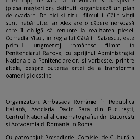
unei nopți de vară” a lui William Shakespeare
(piesa meșterilor), deținuții organizează un plan
de evadare. De aici și titlul filmului. Căile vieții
sunt nebănuite, iar Alex are o cădere nervoasă
care îl obligă să renunțe la realizarea piesei.
Comedia Visul, în regia lui Cătălin Saizescu, este
primul lungmetraj românesc filmat în
Penitenciarul Rahova, cu sprijinul Administrației
Naționale a Penitenciarelor, și vorbește, printre
altele, despre puterea artei de a transforma
oameni și destine.
Organizatori: Ambasada României în Republica
Italiană, Asociația Dacin Sara din București,
Centrul Național al Cinematografiei din București
și Accademia di Romania in Roma.
Cu patronajul: Președinției Comisiei de Cultură a