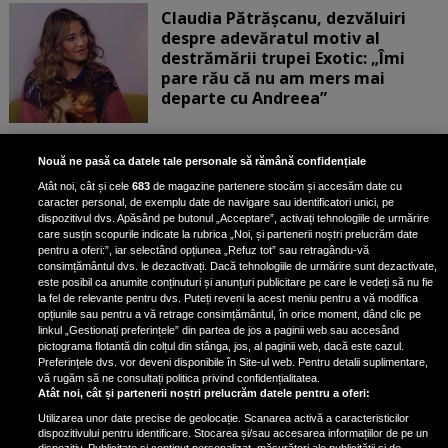
Claudia Pătrășcanu, dezvăluiri
despre adevăratul motiv al
destrămării trupei Exotic: „Îmi
pare rău că nu am mers mai
departe cu Andreea”
Scene incredibile! Ilinca Vandici a
Nouă ne pasă ca datele tale personale să rămână confidențiale
pus mâna pe aparatul de
Atât noi, cât și cele
683
de magazine partenere stocăm și accesăm date cu
fotografiat al unui paparazzo și i l-
caracter personal, de exemplu date de navigare sau identificatori unici, pe
a aruncat la gunoi: „S-a dus la
dispozitivul dvs. Apăsând pe butonul „Acceptare”, activați tehnologiile de urmărire
poliție. Nu mai aveam aer”
care susțin scopurile indicate la rubrica „Noi, și partenerii noștri prelucrăm date
pentru a oferi:”, iar selectând opțiunea „Refuz tot” sau retragându-vă
consimțământul dvs. le dezactivați. Dacă tehnologiile de urmărire sunt dezactivate,
este posibil ca anumite conținuturi și anunțuri publicitare pe care le vedeți să nu fie
Oana Moșneagu, mărturisiri
la fel de relevante pentru dvs. Puteți reveni la acest meniu pentru a vă modifica
despre începutul relației cu Vlad
opțiunile sau pentru a vă retrage consimțământul, în orice moment, dând clic pe
linkul „Gestionați preferințele” din partea de jos a paginii web sau accesând
Gherman: „Eu am fost îngrozită de
pictograma flotantă din colțul din stânga, jos, al paginii web, dacă este cazul.
aceasta posibilă relație”
Preferințele dvs. vor deveni disponibile în Site-ul web. Pentru detalii suplimentare,
vă rugăm să ne consultați politica privind confidențialitatea.
Atât noi, cât și partenerii noștri prelucrăm datele pentru a oferi:
Utilizarea unor date precise de geolocație. Scanarea activă a caracteristicilor
dispozitivului pentru identificare. Stocarea și/sau accesarea informațiilor de pe un