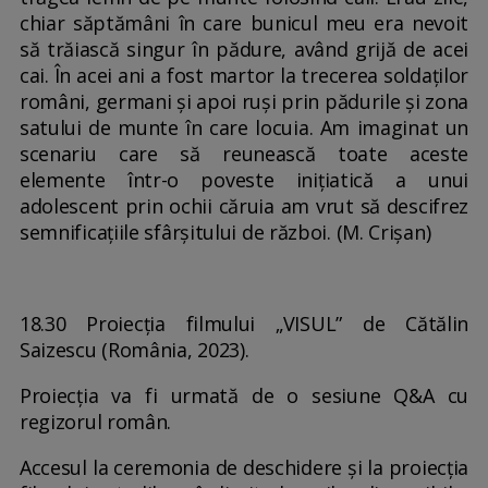
chiar săptămâni în care bunicul meu era nevoit
să trăiască singur în pădure, având grijă de acei
cai. În acei ani a fost martor la trecerea soldaților
români, germani și apoi ruși prin pădurile și zona
satului de munte în care locuia. Am imaginat un
scenariu care să reunească toate aceste
elemente într-o poveste inițiatică a unui
adolescent prin ochii căruia am vrut să descifrez
semnificațiile sfârșitului de război. (M. Crișan)
18.30 Proiecția filmului „VISUL” de Cătălin
Saizescu (România, 2023).
Proiecția va fi urmată de o sesiune Q&A cu
regizorul român.
Accesul la ceremonia de deschidere și la proiecția