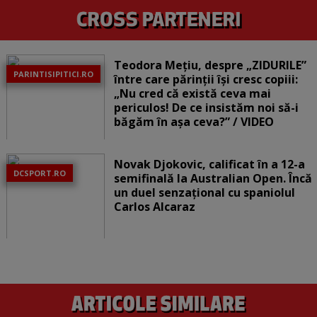
Teodora Mețiu, despre „ZIDURILE”
PARINTISIPITICI.RO
între care părinții își cresc copiii:
„Nu cred că există ceva mai
periculos! De ce insistăm noi să-i
băgăm în așa ceva?” / VIDEO
Novak Djokovic, calificat în a 12-a
DCSPORT.RO
semifinală la Australian Open. Încă
un duel senzațional cu spaniolul
Carlos Alcaraz