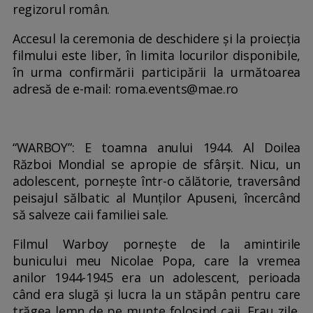
regizorul român.
Accesul la ceremonia de deschidere și la proiecția
filmului este liber, în limita locurilor disponibile,
în urma confirmării participării la următoarea
adresă de e-mail: roma.events@mae.ro
“WARBOY”: E toamna anului 1944. Al Doilea
Război Mondial se apropie de sfârșit. Nicu, un
adolescent, pornește într-o călătorie, traversând
peisajul sălbatic al Munților Apuseni, încercând
să salveze caii familiei sale.
Filmul Warboy pornește de la amintirile
bunicului meu Nicolae Popa, care la vremea
anilor 1944-1945 era un adolescent, perioada
când era slugă și lucra la un stăpân pentru care
trăgea lemn de pe munte folosind caii. Erau zile,