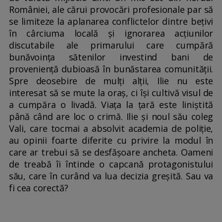
României, ale cărui provocări profesionale par să
se limiteze la aplanarea conflictelor dintre bețivi
în cârciuma locală și ignorarea acțiunilor
discutabile ale primarului care cumpără
bunăvoința sătenilor investind bani de
proveniență dubioasă în bunăstarea comunității.
Spre deosebire de mulți alții, Ilie nu este
interesat să se mute la oraș, ci își cultivă visul de
a cumpăra o livadă. Viața la țară este liniștită
până când are loc o crimă. Ilie și noul său coleg
Vali, care tocmai a absolvit academia de poliție,
au opinii foarte diferite cu privire la modul în
care ar trebui să se desfășoare ancheta. Oameni
de treabă îi întinde o capcană protagonistului
său, care în curând va lua decizia greșită. Sau va
fi cea corectă?