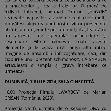
a șmecherilor și cea a fraierilor. O mână de
indivizi influenți, adunați într-un „paradis”
rezervat sus-pușilor, ascuns de ochii celor mulți,
pregătesc alegerea unui posibil viitor președinte
al țării, un președinte pe care mulți îl așteaptă cu
un amestec de speranță, neîncredere și
resemnare. Filmul reunește toate aceste
elemente și le așază una lângă alta într-o
imagine de ansamblu înfricoșătoare, caci, din
cioburile unui prezent schimonosit, LA SNAGOV
articulează o simplă și gravă întrebare: ce
urmează?
DUMINICĂ, 7 IULIE 2024, SALA CINECITTÀ
16.00 Proiecția filmului „WARBOY” de Marian
CRIȘAN (România, 2023).
Proiecția va fi urmată de o sesiune Q&A cu