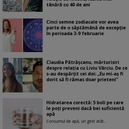
tânără cu 40 de ani
Cinci semne zodiacale vor avea
parte de o săptămână de excepție
în perioada 3-9 februarie
Claudia Pătrășcanu, mărturisiri
despre relația cu Liviu Vârciu. De ce
s-au despărțit cei doi: „Eu mi-aș fi
dorit să fi rămas doar prieteni”
Hidratarea corectă: 5 boli pe care
le poți preveni dacă bei suficientă
apă
Consumul de apă, un gest atât...