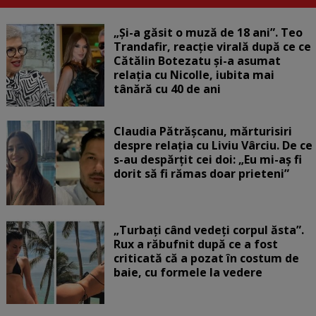
„Și-a găsit o muză de 18 ani”. Teo
Trandafir, reacție virală după ce ce
Cătălin Botezatu și-a asumat
relația cu Nicolle, iubita mai
tânără cu 40 de ani
Claudia Pătrășcanu, mărturisiri
despre relația cu Liviu Vârciu. De ce
s-au despărțit cei doi: „Eu mi-aș fi
dorit să fi rămas doar prieteni”
„Turbați când vedeți corpul ăsta”.
Rux a răbufnit după ce a fost
criticată că a pozat în costum de
baie, cu formele la vedere