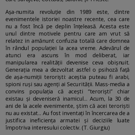
Așa-numita revoluție din 1989 este, dintre
evenimentele istoriei noastre recente, cea care
nu a fost încă pe deplin înțeleasă. Acesta este
unul dintre motivele pentru care am vrut să
relatez in amănunt confuzia totală care domnea
în rândul populației la acea vreme. Adevărul de
atunci era ascuns în mod deliberat, iar
manipularea realității devenise ceva obișnuit.
Generația mea a dezvoltat astfel o psihoză față
de așa-numiții teroriști: aceștia puteau fi arabi,
spioni ruși sau agenți ai Securității. Mass-media a
convins populația că acești “teroriști” chiar
existau și deveniseră inamicul... Acum, la 30 de
ani de la acele evenimente, știm că acei teroriști
nu au existat... Au fost inventați în încercarea de a
justifica ineficiența armatei și deciziile luate
împotriva interesului colectiv. (T. Giurgiu)