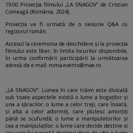
19.00 Proiecția filmului „LA SNAGOV” de Cristian
Comeagă (România, 2024).
Proiecția va fi urmată de o sesiune Q&A cu
regizorul român.
Accesul la ceremonia de deschidere și la proiecția
filmului este liber, în limita locurilor disponibile,
în urma confirmării participării la următoarea
adresă de e-mail: roma.events@mae.ro
„LA SNAGOV”: Lumea în care trăim este divizată
sub toate aspectele: există o lume a bogaților și
una a săracilor; o lume a celor treji, care înoată,
și alta a celor adormiți, care plutesc amorțiți
până se scufundă; o lume a manipulatorilor și
cea a manipulaților; o lume care decide destine si
cea care își suportă destinul decis de alții; o lume