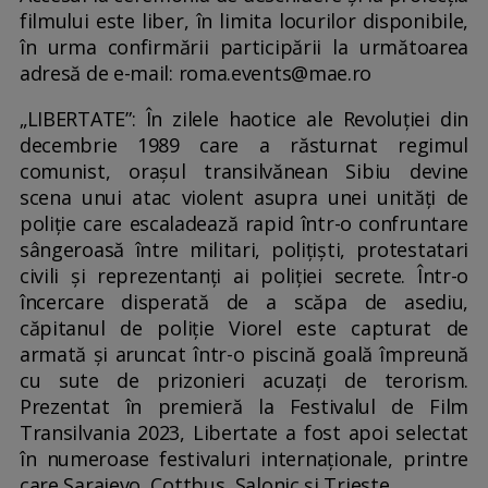
filmului este liber, în limita locurilor disponibile,
în urma confirmării participării la următoarea
adresă de e-mail: roma.events@mae.ro
„LIBERTATE”: În zilele haotice ale Revoluției din
decembrie 1989 care a răsturnat regimul
comunist, orașul transilvănean Sibiu devine
scena unui atac violent asupra unei unități de
poliție care escaladează rapid într-o confruntare
sângeroasă între militari, polițiști, protestatari
civili și reprezentanți ai poliției secrete. Într-o
încercare disperată de a scăpa de asediu,
căpitanul de poliție Viorel este capturat de
armată și aruncat într-o piscină goală împreună
cu sute de prizonieri acuzați de terorism.
Prezentat în premieră la Festivalul de Film
Transilvania 2023, Libertate a fost apoi selectat
în numeroase festivaluri internaționale, printre
care Sarajevo, Cottbus, Salonic și Trieste.