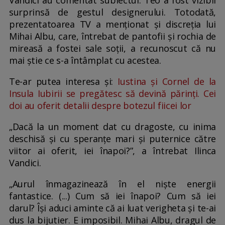
Vandici au comentat subiectul. Teo a fost vizibil
surprinsă de gestul designerului. Totodată,
prezentatoarea TV a menționat și discreția lui
Mihai Albu, care, întrebat de pantofii și rochia de
mireasă a fostei sale soții, a recunoscut că nu
mai știe ce s-a întâmplat cu acestea.
Te-ar putea interesa și:
Iustina și Cornel de la
Insula Iubirii se pregătesc să devină părinți. Cei
doi au oferit detalii despre botezul fiicei lor
„Dacă la un moment dat cu dragoste, cu inima
deschisă și cu speranțe mari și puternice către
viitor ai oferit, iei înapoi?”, a întrebat Ilinca
Vandici.
„Aurul înmagazinează în el niște energii
fantastice. (...) Cum să iei înapoi? Cum să iei
darul? Își aduci aminte că ai luat verigheta și te-ai
dus la bijutier. E imposibil. Mihai Albu, dragul de