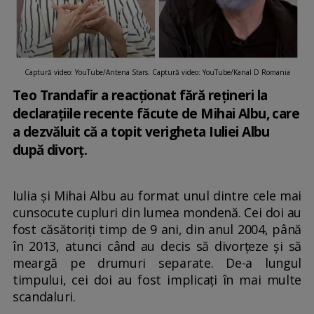
Captură video: YouTube/Antena Stars. Captură video: YouTube/Kanal D Romania
Teo Trandafir a reacționat fără rețineri la
declarațiile recente făcute de Mihai Albu, care
a dezvăluit că a topit verigheta Iuliei Albu
după divorț.
Iulia şi Mihai Albu au format unul dintre cele mai
cunsocute cupluri din lumea mondenă. Cei doi au
fost căsătoriți timp de 9 ani, din anul 2004, până
în 2013, atunci când au decis să divorțeze și să
meargă pe drumuri separate. De-a lungul
timpului, cei doi au fost implicaţi în mai multe
scandaluri.