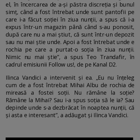
el, în încercarea de a-și păstra discreția și bunul
simț, când a fost întrebat unde sunt pantofii pe
care i-a făcut soției în ziua nunții, a spus că i-a
expus într-un magazin până când s-au ponosit,
după care nu a mai știut, că sunt într-un depozit
sau nu mai știe unde. Apoi a fost întrebat unde e
rochia pe care a purtat-o soția în ziua nunții.
Nimic nu mai știe”, a spus Teo Trandafir, în
cadrul emisiunii Follow us!, de pe Kanal D2.
Ilinca Vandici a intervenit și ea. „Eu nu înțeleg
cum de a fost întrebat Mihai Albu de rochia de
mireasă a fostei soții. Nu rămâne la soție?
Rămâne la Mihai? Sau i-a spus soția să le ia? Sau
depinde unde s-a dezbrăcat în noaptea nunții, că
și asta e interesant”, a adăugat și Ilinca Vandici.