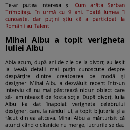
Te-ar putea interesa și:
Cum arăta Șerban
Trîmbițașu în urmă cu 9 ani. Toată lumea îl
cunoaște, dar puțini știu că a participat la
Românii au Talent
Mihai Albu a topit verigheta
Iuliei Albu
Abia acum, după ani de zile de la divorț, au ieșit
la iveală detalii mai puțin cunoscute despre
despărțire dintre creatoarea de modă și
designer. Mihai Albu a dezvăluit recent într-un
interviu că nu mai păstrează niciun obiect care
să-i amintească de fosta soție. După divorț, Iulia
Albu i-a dat înapoiat verigheta celebrului
designer, care, la rândul lui, a topit bijuteria și a
făcut din ea altceva. Mihai Albu a mărturisit că
atunci când o căsnicie nu merge, lucrurile se dau