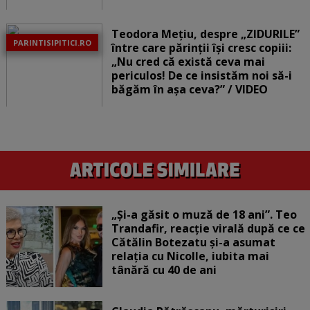
Teodora Mețiu, despre „ZIDURILE”
PARINTISIPITICI.RO
între care părinții își cresc copiii:
„Nu cred că există ceva mai
periculos! De ce insistăm noi să-i
băgăm în așa ceva?” / VIDEO
„Și-a găsit o muză de 18 ani”. Teo
Trandafir, reacție virală după ce ce
Cătălin Botezatu și-a asumat
relația cu Nicolle, iubita mai
tânără cu 40 de ani