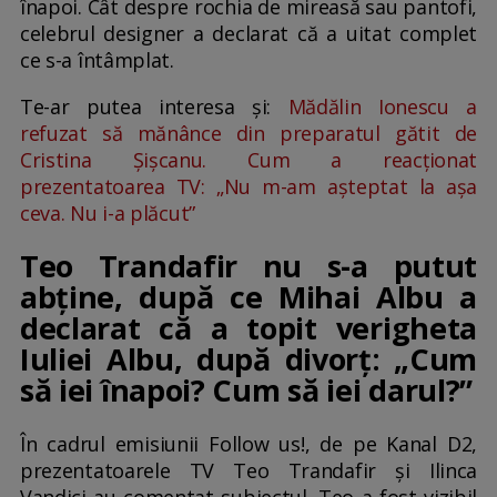
înapoi. Cât despre rochia de mireasă sau pantofi,
celebrul designer a declarat că a uitat complet
ce s-a întâmplat.
Te-ar putea interesa și:
Mădălin Ionescu a
refuzat să mănânce din preparatul gătit de
Cristina Șișcanu. Cum a reacționat
prezentatoarea TV: „Nu m-am așteptat la așa
ceva. Nu i-a plăcut”
Teo Trandafir nu s-a putut
abține, după ce Mihai Albu a
declarat că a topit verigheta
Iuliei Albu, după divorț: „Cum
să iei înapoi? Cum să iei darul?”
În cadrul emisiunii Follow us!, de pe Kanal D2,
prezentatoarele TV Teo Trandafir și Ilinca