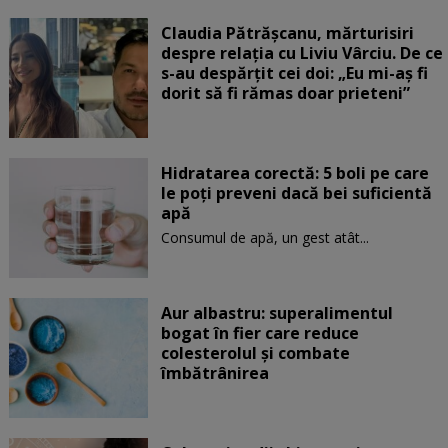
Claudia Pătrășcanu, mărturisiri
despre relația cu Liviu Vârciu. De ce
s-au despărțit cei doi: „Eu mi-aș fi
dorit să fi rămas doar prieteni”
Hidratarea corectă: 5 boli pe care
le poți preveni dacă bei suficientă
apă
Consumul de apă, un gest atât...
Aur albastru: superalimentul
bogat în fier care reduce
colesterolul și combate
îmbătrânirea