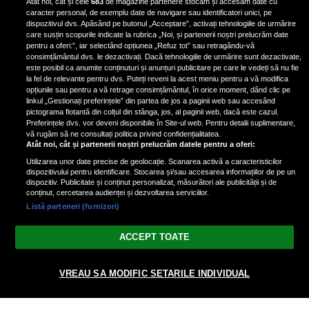
Atât noi, cât și cele
683
de magazine partenere stocăm și accesăm date cu
fotografiat al unui paparazzo și i l-
caracter personal, de exemplu date de navigare sau identificatori unici, pe
a aruncat la gunoi: „S-a dus la
dispozitivul dvs. Apăsând pe butonul „Acceptare”, activați tehnologiile de urmărire
poliție. Nu mai aveam aer”
care susțin scopurile indicate la rubrica „Noi, și partenerii noștri prelucrăm date
pentru a oferi:”, iar selectând opțiunea „Refuz tot” sau retragându-vă
consimțământul dvs. le dezactivați. Dacă tehnologiile de urmărire sunt dezactivate,
este posibil ca anumite conținuturi și anunțuri publicitare pe care le vedeți să nu fie
Oana Moșneagu, mărturisiri
la fel de relevante pentru dvs. Puteți reveni la acest meniu pentru a vă modifica
despre începutul relației cu Vlad
opțiunile sau pentru a vă retrage consimțământul, în orice moment, dând clic pe
linkul „Gestionați preferințele” din partea de jos a paginii web sau accesând
Gherman: „Eu am fost îngrozită de
pictograma flotantă din colțul din stânga, jos, al paginii web, dacă este cazul.
aceasta posibilă relație”
Preferințele dvs. vor deveni disponibile în Site-ul web. Pentru detalii suplimentare,
vă rugăm să ne consultați politica privind confidențialitatea.
Atât noi, cât și partenerii noștri prelucrăm datele pentru a oferi:
Utilizarea unor date precise de geolocație. Scanarea activă a caracteristicilor
dispozitivului pentru identificare. Stocarea și/sau accesarea informațiilor de pe un
dispozitiv. Publicitate și conținut personalizat, măsurători ale publicității și de
conținut, cercetarea audienței și dezvoltarea serviciilor.
Listă parteneri (furnizori)
Vezi varianta Desktop
ACCEPT TOATE
Politica de confidențialitate
Politica cookies
Gestionați preferințele
|
|
© 2026 spectacola.ro | Toate drepturile rezervate.
VREAU SA MODIFIC SETARILE INDIVIDUAL
nxt.196