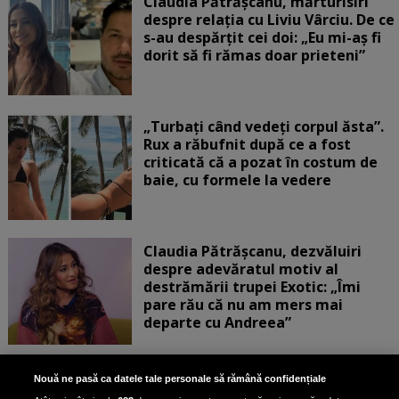
Claudia Pătrășcanu, mărturisiri
despre relația cu Liviu Vârciu. De ce
s-au despărțit cei doi: „Eu mi-aș fi
dorit să fi rămas doar prieteni”
„Turbați când vedeți corpul ăsta”.
Rux a răbufnit după ce a fost
criticată că a pozat în costum de
baie, cu formele la vedere
Claudia Pătrășcanu, dezvăluiri
despre adevăratul motiv al
destrămării trupei Exotic: „Îmi
pare rău că nu am mers mai
departe cu Andreea”
Scene incredibile! Ilinca Vandici a
Nouă ne pasă ca datele tale personale să rămână confidențiale
pus mâna pe aparatul de