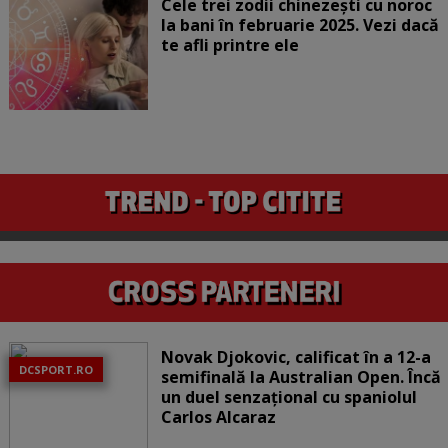
Cele trei zodii chinezești cu noroc
la bani în februarie 2025. Vezi dacă
te afli printre ele
Novak Djokovic, calificat în a 12-a
DCSPORT.RO
semifinală la Australian Open. Încă
un duel senzațional cu spaniolul
Carlos Alcaraz