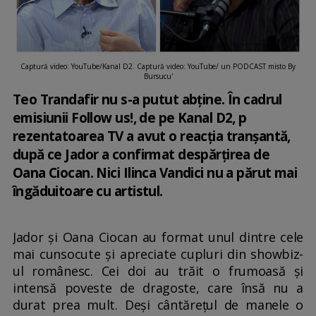
Captură video: YouTube/Kanal D2. Captură video: YouTube/ un PODCAST misto By
Bursucu'
Teo Trandafir nu s-a putut abține. În cadrul
emisiunii Follow us!, de pe Kanal D2, p
rezentatoarea TV a avut o reacția tranșantă,
după ce Jador a confirmat despărțirea de
Oana Ciocan. Nici Ilinca Vandici nu a părut mai
îngăduitoare cu artistul.
Jador și Oana Ciocan au format unul dintre cele
mai cunsocute și apreciate cupluri din showbiz-
ul românesc. Cei doi au trăit o frumoasă și
intensă poveste de dragoste, care însă nu a
durat prea mult. Deși cântărețul de manele o