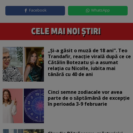
Facebook
WhatsApp
„Și-a găsit o muză de 18 ani”. Teo
Trandafir, reacție virală după ce ce
Cătălin Botezatu și-a asumat
relația cu Nicolle, iubita mai
tânără cu 40 de ani
Cinci semne zodiacale vor avea
parte de o săptămână de excepție
în perioada 3-9 februarie