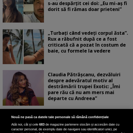
s-au despărțit cei doi: „Eu mi-aș fi
dorit să fi rămas doar prieteni”
„Turbați când vedeți corpul ăsta”.
Rux a răbufnit după ce a fost
criticată că a pozat în costum de
baie, cu formele la vedere
Claudia Pătrășcanu, dezvăluiri
despre adevăratul motiv al
destrămării trupei Exotic: „Îmi
pare rău că nu am mers mai
departe cu Andreea”
Scene incredibile! Ilinca Vandici a
Nouă ne pasă ca datele tale personale să rămână confidențiale
pus mâna pe aparatul de
Atât noi, cât și cele
683
de magazine partenere stocăm și accesăm date cu
fotografiat al unui paparazzo și i l-
caracter personal, de exemplu date de navigare sau identificatori unici, pe