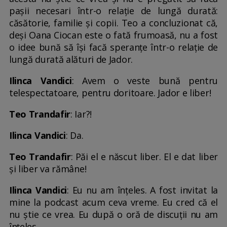
pașii necesari într-o relație de lungă durată:
căsătorie, familie și copii. Teo a concluzionat că,
deși Oana Ciocan este o fată frumoasă, nu a fost
o idee bună să își facă speranțe într-o relație de
lungă durată alături de Jador.
Ilinca Vandici
: Avem o veste bună pentru
telespectatoare, pentru doritoare. Jador e liber!
Teo Trandafir
: Iar?!
Ilinca Vandici
: Da.
Teo Trandafir
: Păi el e născut liber. El e dat liber
și liber va rămâne!
Ilinca Vandici
: Eu nu am înțeles. A fost invitat la
mine la podcast acum ceva vreme. Eu cred că el
nu știe ce vrea. Eu după o oră de discuții nu am
înțeles.