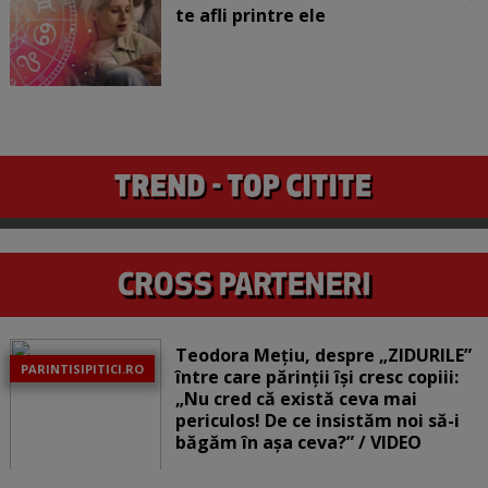
te afli printre ele
Teodora Mețiu, despre „ZIDURILE”
PARINTISIPITICI.RO
între care părinții își cresc copiii:
„Nu cred că există ceva mai
periculos! De ce insistăm noi să-i
băgăm în așa ceva?” / VIDEO