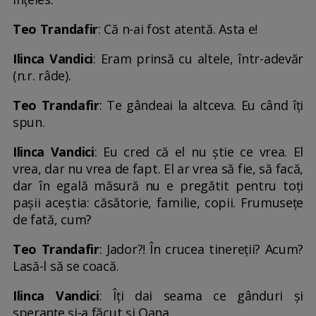
Teo Trandafir
: Că n-ai fost atentă. Asta e!
Ilinca Vandici
: Eram prinsă cu altele, într-adevăr
(n.r. râde).
Teo Trandafir
: Te gândeai la altceva. Eu când îți
spun.
Ilinca Vandici
: Eu cred că el nu știe ce vrea. El
vrea, dar nu vrea de fapt. El ar vrea să fie, să facă,
dar în egală măsură nu e pregătit pentru toți
pașii aceștia: căsătorie, familie, copii. Frumusețe
de fată, cum?
Teo Trandafir
: Jador?! În crucea tinereții? Acum?
Lasă-l să se coacă.
Ilinca Vandici
: Îți dai seama ce gânduri și
speranțe și-a făcut și Oana.