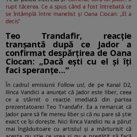
rupt tăcerea. Ce a spus când a fost întrebată ce
se întâmplă între manelist și Oana Ciocan: „El a
decis”
Teo Trandafir, reacție
tranșantă după ce Jador a
confirmat despărțirea de Oana
Ciocan: „Dacă ești cu el și îți
faci speranțe...”
În cadrul emisiunii Follow us!, de pe Kanal D2,
Ilinca Vandici a anunțat că Jador este liber, ceea
ce a stârnit o reacție imediată din partea
prezentatoarei Teo Trandafir. Ea a remarcat că
Jador pare să fie mereu liber și că nu pare să știe
exact ce își dorește. Nici Ilinca Vandici nu a părut
mai îngăduitoare cu artistul și a mărturisit că
acesta nu știe ce vrea și nu e pregătit să facă