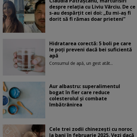
Claudia Pătrășcanu, mărturisiri
despre relația cu Liviu Vârciu. De ce
s-au despărțit cei doi: „Eu mi-aș fi
dorit să fi rămas doar prieteni”
Hidratarea corectă: 5 boli pe care
le poți preveni dacă bei suficientă
apă
Consumul de apă, un gest atât...
Aur albastru: superalimentul
bogat în fier care reduce
colesterolul și combate
îmbătrânirea
Cele trei zodii chinezești cu noroc
la bani în februarie 2025. Vezi dacă