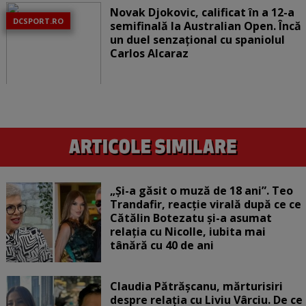
Novak Djokovic, calificat în a 12-a
DCSPORT.RO
semifinală la Australian Open. Încă
un duel senzațional cu spaniolul
Carlos Alcaraz
„Și-a găsit o muză de 18 ani”. Teo
Trandafir, reacție virală după ce ce
Cătălin Botezatu și-a asumat
relația cu Nicolle, iubita mai
tânără cu 40 de ani
Claudia Pătrășcanu, mărturisiri
despre relația cu Liviu Vârciu. De ce