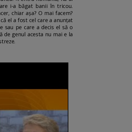
re i-a băgat banii în tricou.
ncer, chiar așa? O mai facem?
ă el a fost cel care a anunțat
e sau pe care a decis el să o
bă de genul acesta nu mai e la
istreze.