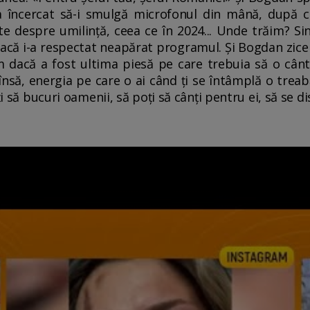
a încercat să-i smulgă microfonul din mână, după ca
te despre umilință, ceea ce în 2024... Unde trăim? Si
că i-a respectat neapărat programul. Și Bogdan zice c
m dacă a fost ultima piesă pe care trebuia să o cânt
însă, energia pe care o ai când ți se întâmplă o trea
ți să bucuri oamenii, să poți să cânți pentru ei, să se d