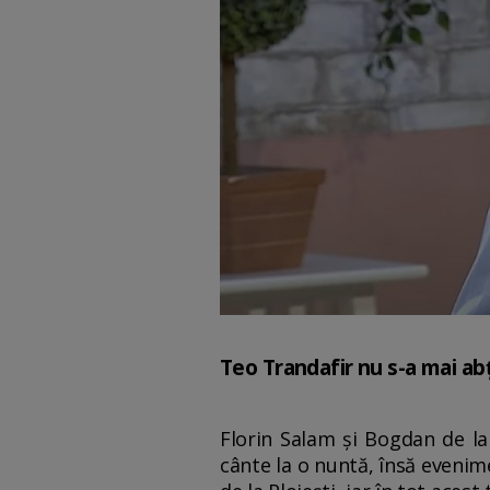
Teo Trandafir nu s-a mai abț
Florin Salam și Bogdan de la P
cânte la o nuntă, însă evenim