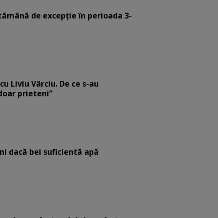
tămână de excepție în perioada 3-
cu Liviu Vârciu. De ce s-au
 doar prieteni”
eni dacă bei suficientă apă