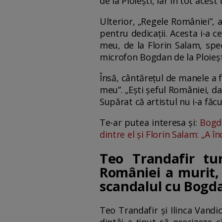
de la Ploiești, iar în tot ace
Ulterior, „Regele României”, 
pentru dedicații. Acesta i-a c
meu, de la Florin Salam, speci
microfon Bogdan de la Ploiești
Însă, cântărețul de manele a 
meu”. „Ești șeful României, d
Supărat că artistul nu i-a făcu
Te-ar putea interesa și:
Bogda
dintre el și Florin Salam: „A î
Teo Trandafir tun
României a murit,
scandalul cu Bogdan
Teo Trandafir și Ilinca Vandi