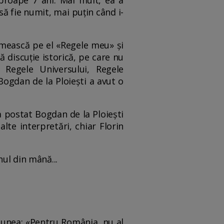
aproape 7 ani. Mai mult, ea a
să fie numit, mai puțin când i-
numească pe el «Regele meu» și
ă discuție istorică, pe care nu
Regele Universului, Regele
Bogdan de la Ploiești a avut o
a postat Bogdan de la Ploiești
lte interpretări, chiar Florin
nul din mână...
spunea: «Pentru România, nu al