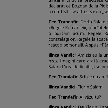
dintâi a ținut să precizeze 
declarat că Bogdan de la Ploie
a cerut să i se adreseze cu „ș
Teo Trandafir
: Florin Salam
«Regele României», bineînțeles
o purtăm acum. Regele Rom
constelațiilor, Regele la toa
reacție personală. A spus «Până
Ilinca Vandici
: Am zis eu la u
niște imagini care arată exac
Salam făcea dedicații și se nu
Teo Trandafir
: Știi ce nu am
Ilinca Vandici
: Florin Salam!
Teo Trandafir
: Ai văzu tu?
Ilinca Vandici
: Da! Florin îi 