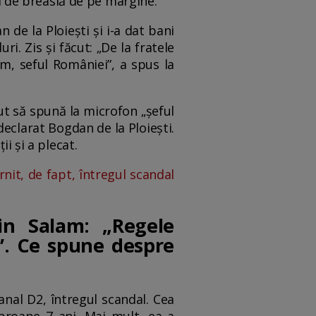
ul de breaslă de pe margine.
de la Ploiești și i-a dat bani
i. Zis și făcut: „De la fratele
lam, seful României”, a spus la
ut să spună la microfon „șeful
eclarat Bogdan de la Ploiești.
i și a plecat.
ornit, de fapt, întregul scandal
rin Salam: „Regele
”. Ce spune despre
anal D2, întregul scandal. Cea