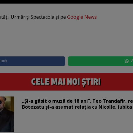
utăți. Urmăriți Spectacola și pe
Google News
book
W
„Și-a găsit o muză de 18 ani”. Teo Trandafir, r
Botezatu și-a asumat relația cu Nicolle, iubita