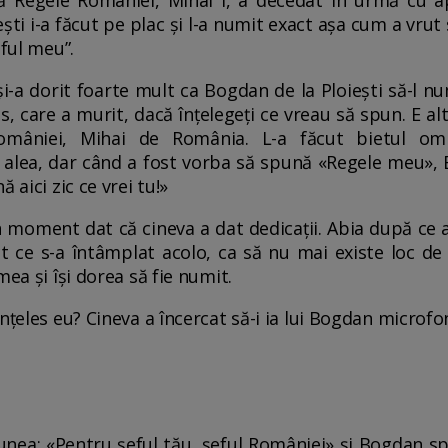
că Regele României, Mihai I, a decedat în urmă cu 
ști i-a făcut pe plac și l-a numit exact așa cum a vrut 
eful meu”.
 și-a dorit foarte mult ca Bogdan de la Ploiești să-l 
, care a murit, dacă înțelegeți ce vreau să spun. E alt
âniei, Mihai de România. L-a făcut bietul om 
te alea, dar când a fost vorba să spună «Regele meu», 
 aici zic ce vrei tu!»
n moment dat că cineva a dat dedicații. Abia după ce 
t ce s-a întâmplat acolo, ca să nu mai existe loc de a
mea și își dorea să fie numit.
 înțeles eu? Cineva a încercat să-i ia lui Bogdan microfo
spunea: «Pentru șeful tău, șeful României» și Bogdan 