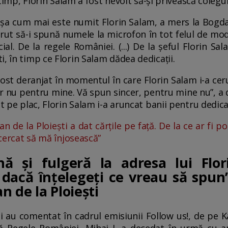
st timp, Florin Salam a fost nevoit să-și privească coleg
așa cum mai este numit Florin Salam, a mers la Bogdan 
erut să-i spună numele la microfon în tot felul de modur
al. De la regele României. (...) De la șeful Florin Sa
, în timp ce Florin Salam dădea dedicații.
fost deranjat în momentul în care Florin Salam i-a cer
ar nu pentru mine. Vă spun sincer, pentru mine nu”, a d
t pe plac, Florin Salam i-a aruncat banii pentru dedicați
n de la Ploiești a dat cărțile pe față. De la ce ar fi p
ncercat să mă înjosească”
ă și fulgeră la adresa lui Flo
 dacă înțelegeți ce vreau să spun
 de la Ploiești
ci au comentat în cadrul emisiunii Follow us!, de pe K