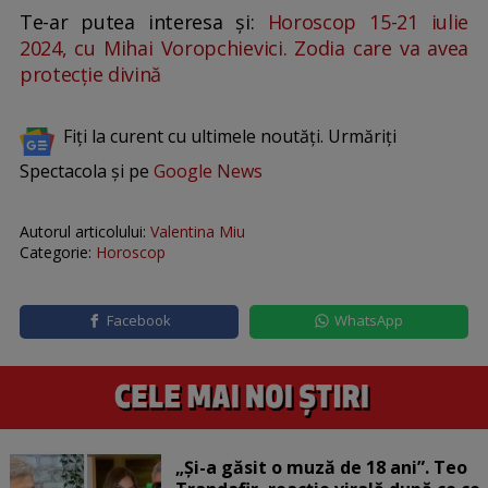
Te-ar putea interesa și:
Horoscop 15-21 iulie
2024, cu Mihai Voropchievici. Zodia care va avea
protecție divină
Fiți la curent cu ultimele noutăți. Urmăriți
Spectacola și pe
Google News
Autorul articolului:
Valentina Miu
Categorie:
Horoscop
Facebook
WhatsApp
„Și-a găsit o muză de 18 ani”. Teo