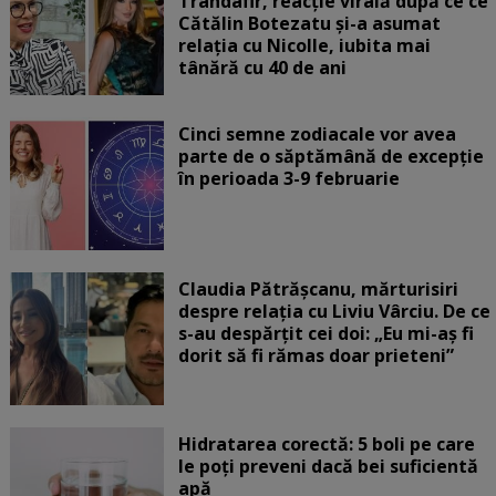
Trandafir, reacție virală după ce ce
Cătălin Botezatu și-a asumat
relația cu Nicolle, iubita mai
tânără cu 40 de ani
Cinci semne zodiacale vor avea
parte de o săptămână de excepție
în perioada 3-9 februarie
Claudia Pătrășcanu, mărturisiri
despre relația cu Liviu Vârciu. De ce
s-au despărțit cei doi: „Eu mi-aș fi
dorit să fi rămas doar prieteni”
Hidratarea corectă: 5 boli pe care
le poți preveni dacă bei suficientă
apă