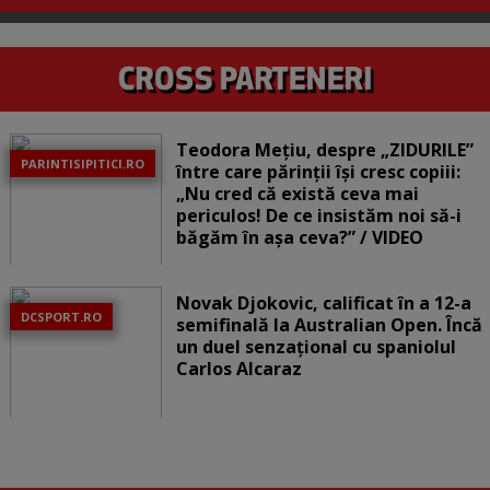
Teodora Mețiu, despre „ZIDURILE”
PARINTISIPITICI.RO
între care părinții își cresc copiii:
„Nu cred că există ceva mai
periculos! De ce insistăm noi să-i
băgăm în așa ceva?” / VIDEO
Novak Djokovic, calificat în a 12-a
DCSPORT.RO
semifinală la Australian Open. Încă
un duel senzațional cu spaniolul
Carlos Alcaraz