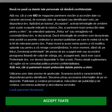
Horoscop marți, 28 ianuarie 2025.
Nouă ne pasă ca datele tale personale să rămână confidențiale
Daniela Simulescu, previziuni
Atât noi, cât și cele
683
de magazine partenere stocăm și accesăm date cu
pentru toate zodiile
caracter personal, de exemplu date de navigare sau identificatori unici, pe
dispozitivul dvs. Apăsând pe butonul „Acceptare”, activați tehnologiile de urmărire
Daniela Simulescu, astrolog DC...
care susțin scopurile indicate la rubrica „Noi, și partenerii noștri prelucrăm date
pentru a oferi:”, iar selectând opțiunea „Refuz tot” sau retragându-vă
consimțământul dvs. le dezactivați. Dacă tehnologiile de urmărire sunt dezactivate,
este posibil ca anumite conținuturi și anunțuri publicitare pe care le vedeți să nu fie
4 zodii primesc un semn puternic
la fel de relevante pentru dvs. Puteți reveni la acest meniu pentru a vă modifica
din partea Universului pe 28
opțiunile sau pentru a vă retrage consimțământul, în orice moment, dând clic pe
linkul „Gestionați preferințele” din partea de jos a paginii web sau accesând
ianuarie 2025. Vezi dacă te afli
pictograma flotantă din colțul din stânga, jos, al paginii web, dacă este cazul.
printre ele
Preferințele dvs. vor deveni disponibile în Site-ul web. Pentru detalii suplimentare,
vă rugăm să ne consultați politica privind confidențialitatea.
Atât noi, cât și partenerii noștri prelucrăm datele pentru a oferi:
Utilizarea unor date precise de geolocație. Scanarea activă a caracteristicilor
dispozitivului pentru identificare. Stocarea și/sau accesarea informațiilor de pe un
dispozitiv. Publicitate și conținut personalizat, măsurători ale publicității și de
conținut, cercetarea audienței și dezvoltarea serviciilor.
Listă parteneri (furnizori)
Vezi varianta Desktop
ACCEPT TOATE
Politica de confidențialitate
Politica cookies
Gestionați preferințele
|
|
© 2026 spectacola.ro | Toate drepturile rezervate.