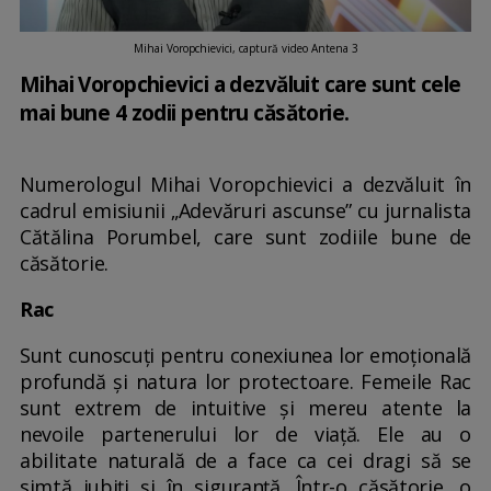
Mihai Voropchievici, captură video Antena 3
Mihai Voropchievici a dezvăluit care sunt cele
mai bune 4 zodii pentru căsătorie.
Numerologul Mihai Voropchievici a dezvăluit în
cadrul emisiunii „Adevăruri ascunse” cu jurnalista
Cătălina Porumbel, care sunt zodiile bune de
căsătorie.
Rac
Sunt cunoscuți pentru conexiunea lor emoțională
profundă și natura lor protectoare. Femeile Rac
sunt extrem de intuitive şi mereu atente la
nevoile partenerului lor de viaţă. Ele au o
abilitate naturală de a face ca cei dragi să se
simtă iubiți și în siguranță. Într-o căsătorie, o