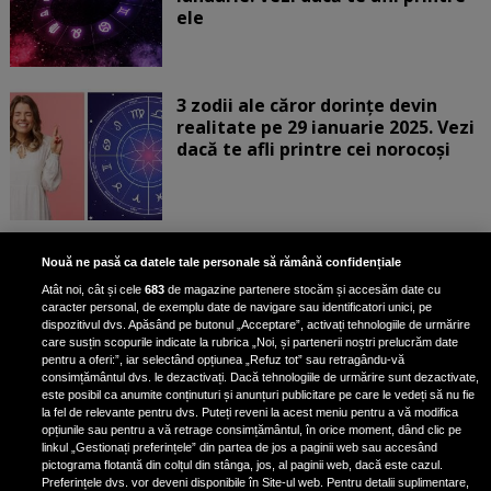
ele
3 zodii ale căror dorințe devin
realitate pe 29 ianuarie 2025. Vezi
dacă te afli printre cei norocoși
Horoscop marți, 28 ianuarie 2025.
Nouă ne pasă ca datele tale personale să rămână confidențiale
Daniela Simulescu, previziuni
Atât noi, cât și cele
683
de magazine partenere stocăm și accesăm date cu
pentru toate zodiile
caracter personal, de exemplu date de navigare sau identificatori unici, pe
dispozitivul dvs. Apăsând pe butonul „Acceptare”, activați tehnologiile de urmărire
Daniela Simulescu, astrolog DC...
care susțin scopurile indicate la rubrica „Noi, și partenerii noștri prelucrăm date
pentru a oferi:”, iar selectând opțiunea „Refuz tot” sau retragându-vă
consimțământul dvs. le dezactivați. Dacă tehnologiile de urmărire sunt dezactivate,
este posibil ca anumite conținuturi și anunțuri publicitare pe care le vedeți să nu fie
4 zodii primesc un semn puternic
la fel de relevante pentru dvs. Puteți reveni la acest meniu pentru a vă modifica
din partea Universului pe 28
opțiunile sau pentru a vă retrage consimțământul, în orice moment, dând clic pe
linkul „Gestionați preferințele” din partea de jos a paginii web sau accesând
ianuarie 2025. Vezi dacă te afli
pictograma flotantă din colțul din stânga, jos, al paginii web, dacă este cazul.
printre ele
Preferințele dvs. vor deveni disponibile în Site-ul web. Pentru detalii suplimentare,