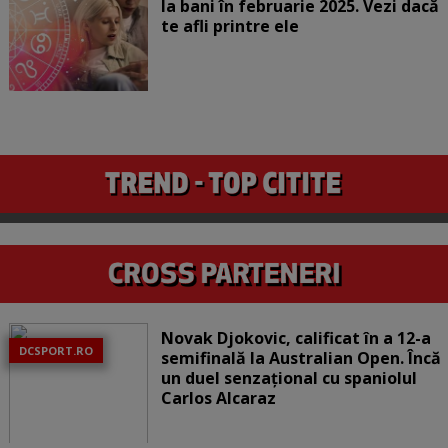
la bani în februarie 2025. Vezi dacă
te afli printre ele
Novak Djokovic, calificat în a 12-a
DCSPORT.RO
semifinală la Australian Open. Încă
un duel senzațional cu spaniolul
Carlos Alcaraz