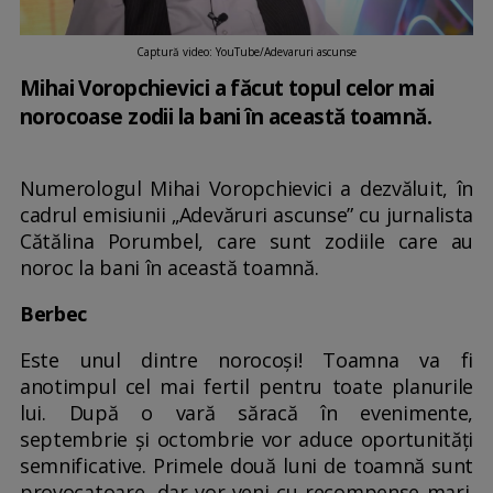
Captură video: YouTube/Adevaruri ascunse
Mihai Voropchievici a făcut topul celor mai
norocoase zodii la bani în această toamnă.
Numerologul Mihai Voropchievici a dezvăluit, în
cadrul emisiunii „Adevăruri ascunse” cu jurnalista
Cătălina Porumbel, care sunt zodiile care au
noroc la bani în această toamnă.
Berbec
Este unul dintre norocoși! Toamna va fi
anotimpul cel mai fertil pentru toate planurile
lui. După o vară săracă în evenimente,
septembrie și octombrie vor aduce oportunități
semnificative. Primele două luni de toamnă sunt
provocatoare, dar vor veni cu recompense mari.