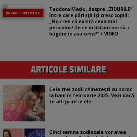
Teodora Mețiu, despre „ZIDURILE”
PARINTISIPITICI.RO
între care părinții își cresc copiii:
„Nu cred că există ceva mai
periculos! De ce insistăm noi să-i
băgăm în așa ceva?” / VIDEO
Cele trei zodii chinezești cu noroc
la bani în februarie 2025. Vezi dacă
te afli printre ele
Cinci semne zodiacale vor avea