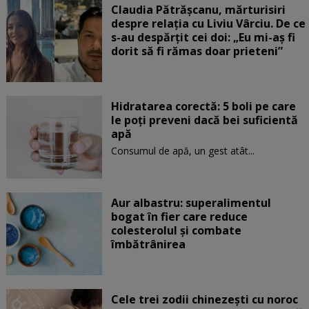
Claudia Pătrășcanu, mărturisiri
despre relația cu Liviu Vârciu. De ce
s-au despărțit cei doi: „Eu mi-aș fi
dorit să fi rămas doar prieteni”
Hidratarea corectă: 5 boli pe care
le poți preveni dacă bei suficientă
apă
Consumul de apă, un gest atât...
Aur albastru: superalimentul
bogat în fier care reduce
colesterolul și combate
îmbătrânirea
Cele trei zodii chinezești cu noroc