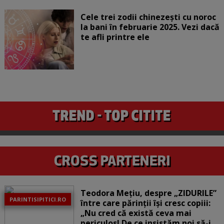
Cele trei zodii chinezești cu noroc
la bani în februarie 2025. Vezi dacă
te afli printre ele
Teodora Mețiu, despre „ZIDURILE”
PARINTISIPITICI.RO
între care părinții își cresc copiii:
„Nu cred că există ceva mai
periculos! De ce insistăm noi să-i