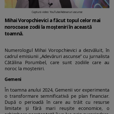
Captură video: YouTube/Adevaruri ascunse
Mihai Voropchievici a făcut topul celor mai
norocoase zodii la moşteniri în această
toamnă.
Numerologul Mihai Voropchievici a dezvăluit, în
cadrul emisiunii „Adevăruri ascunse” cu jurnalista
Cătălina Porumbel, care sunt zodiile care au
noroc la moşteniri.
Gemeni
În toamna anului 2024, Gemenii vor experimenta
o transformare semnificativă pe plan financiar.
După o perioadă în care au trăit cu resurse
limitate și fără mari reușite economice, o