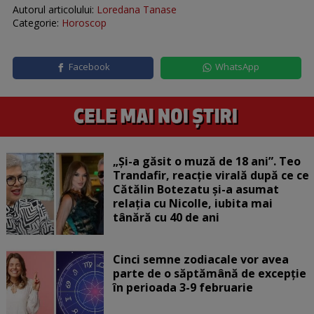
Autorul articolului:
Loredana Tanase
Categorie:
Horoscop
Facebook
WhatsApp
„Și-a găsit o muză de 18 ani”. Teo
Trandafir, reacție virală după ce ce
Cătălin Botezatu și-a asumat
relația cu Nicolle, iubita mai
tânără cu 40 de ani
Cinci semne zodiacale vor avea
parte de o săptămână de excepție
în perioada 3-9 februarie