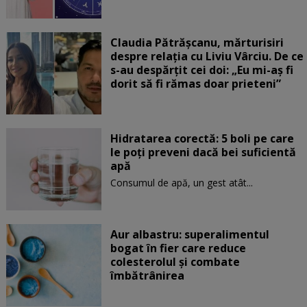
Claudia Pătrășcanu, mărturisiri
despre relația cu Liviu Vârciu. De ce
s-au despărțit cei doi: „Eu mi-aș fi
dorit să fi rămas doar prieteni”
Hidratarea corectă: 5 boli pe care
le poți preveni dacă bei suficientă
apă
Consumul de apă, un gest atât...
Aur albastru: superalimentul
bogat în fier care reduce
colesterolul și combate
îmbătrânirea