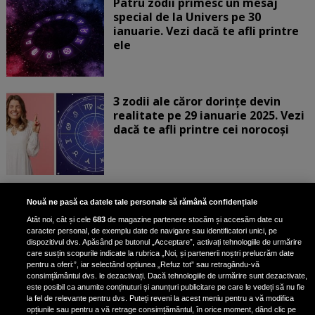
Patru zodii primesc un mesaj
special de la Univers pe 30
ianuarie. Vezi dacă te afli printre
ele
3 zodii ale căror dorințe devin
realitate pe 29 ianuarie 2025. Vezi
dacă te afli printre cei norocoși
Horoscop marți, 28 ianuarie 2025.
Nouă ne pasă ca datele tale personale să rămână confidențiale
Daniela Simulescu, previziuni
Atât noi, cât și cele
683
de magazine partenere stocăm și accesăm date cu
pentru toate zodiile
caracter personal, de exemplu date de navigare sau identificatori unici, pe
dispozitivul dvs. Apăsând pe butonul „Acceptare”, activați tehnologiile de urmărire
Daniela Simulescu, astrolog DC...
care susțin scopurile indicate la rubrica „Noi, și partenerii noștri prelucrăm date
pentru a oferi:”, iar selectând opțiunea „Refuz tot” sau retragându-vă
consimțământul dvs. le dezactivați. Dacă tehnologiile de urmărire sunt dezactivate,
este posibil ca anumite conținuturi și anunțuri publicitare pe care le vedeți să nu fie
4 zodii primesc un semn puternic
la fel de relevante pentru dvs. Puteți reveni la acest meniu pentru a vă modifica
din partea Universului pe 28
opțiunile sau pentru a vă retrage consimțământul, în orice moment, dând clic pe