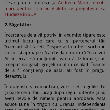
Te-ar putea interesa și:
Andreea Marin, emoții
mari pentru fiica ei. Violeta se pregătește să
studieze în SUA
2. Săgetător
Încercarea de a vă potrivi în anumite tipare este
ultimul lucru pe care tu și partenerul tău
încercați să-l faceți. Despre asta a fost vorba în
trecut și aproape că a dus la o ruptură între voi.
Ați încercat să mulțumiți așteptările lumii și ați
început să găsiți greșeli unul în celălalt. Înainte
de a fi conștienți de asta, ați fost în pragul
dezastrului.
În dragoste și romantism, voi scrieți regulile. Tu
și partenerul tău jucați după reguli diferite și nu
aveți nevoie de nimeni pentru aprobare. Asta
aduce Luna în trigon cu Uranus: independența
totală a gândirii. Nu ești persoana nimănui, cu