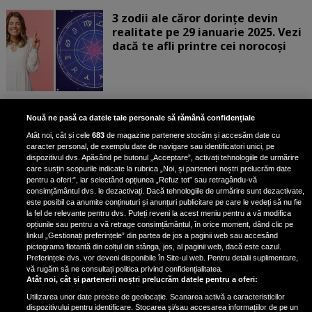
3 zodii ale căror dorințe devin
realitate pe 29 ianuarie 2025. Vezi
dacă te afli printre cei norocoși
Horoscop marți, 28 ianuarie 2025.
Nouă ne pasă ca datele tale personale să rămână confidențiale
Daniela Simulescu, previziuni
Atât noi, cât și cele
683
de magazine partenere stocăm și accesăm date cu
pentru toate zodiile
caracter personal, de exemplu date de navigare sau identificatori unici, pe
dispozitivul dvs. Apăsând pe butonul „Acceptare”, activați tehnologiile de urmărire
Daniela Simulescu, astrolog DC...
care susțin scopurile indicate la rubrica „Noi, și partenerii noștri prelucrăm date
pentru a oferi:”, iar selectând opțiunea „Refuz tot” sau retragându-vă
consimțământul dvs. le dezactivați. Dacă tehnologiile de urmărire sunt dezactivate,
este posibil ca anumite conținuturi și anunțuri publicitare pe care le vedeți să nu fie
4 zodii primesc un semn puternic
la fel de relevante pentru dvs. Puteți reveni la acest meniu pentru a vă modifica
din partea Universului pe 28
opțiunile sau pentru a vă retrage consimțământul, în orice moment, dând clic pe
linkul „Gestionați preferințele” din partea de jos a paginii web sau accesând
ianuarie 2025. Vezi dacă te afli
pictograma flotantă din colțul din stânga, jos, al paginii web, dacă este cazul.
printre ele
Preferințele dvs. vor deveni disponibile în Site-ul web. Pentru detalii suplimentare,
vă rugăm să ne consultați politica privind confidențialitatea.
Atât noi, cât și partenerii noștri prelucrăm datele pentru a oferi:
Utilizarea unor date precise de geolocație. Scanarea activă a caracteristicilor
dispozitivului pentru identificare. Stocarea și/sau accesarea informațiilor de pe un