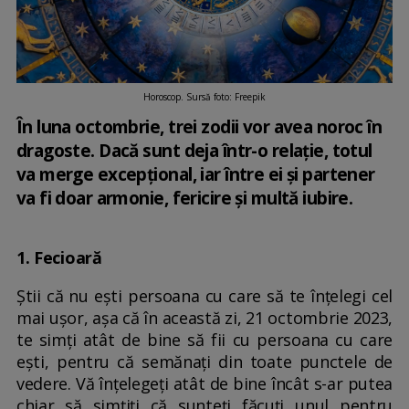
Horoscop. Sursă foto: Freepik
În luna octombrie, trei zodii vor avea noroc în
dragoste. Dacă sunt deja într-o relație, totul
va merge excepțional, iar între ei și partener
va fi doar armonie, fericire și multă iubire.
1. Fecioară
Știi că nu ești persoana cu care să te înțelegi cel
mai ușor, așa că în această zi, 21 octombrie 2023,
te simți atât de bine să fii cu persoana cu care
ești, pentru că semănați din toate punctele de
vedere. Vă înțelegeți atât de bine încât s-ar putea
chiar să simțiți că sunteți făcuți unul pentru