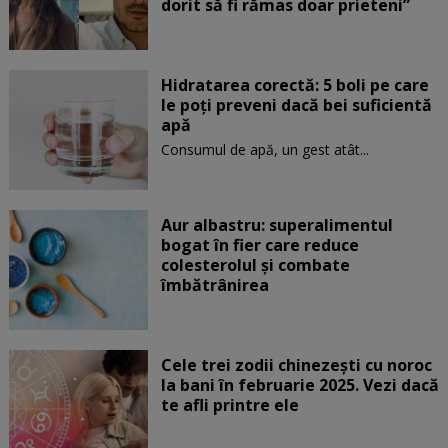
dorit să fi rămas doar prieteni”
Hidratarea corectă: 5 boli pe care
le poți preveni dacă bei suficientă
apă
Consumul de apă, un gest atât...
Aur albastru: superalimentul
bogat în fier care reduce
colesterolul și combate
îmbătrânirea
Cele trei zodii chinezești cu noroc
la bani în februarie 2025. Vezi dacă
te afli printre ele