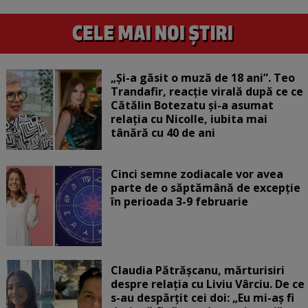
„Și-a găsit o muză de 18 ani”. Teo
Trandafir, reacție virală după ce ce
Cătălin Botezatu și-a asumat
relația cu Nicolle, iubita mai
tânără cu 40 de ani
Cinci semne zodiacale vor avea
parte de o săptămână de excepție
în perioada 3-9 februarie
Claudia Pătrășcanu, mărturisiri
despre relația cu Liviu Vârciu. De ce
s-au despărțit cei doi: „Eu mi-aș fi