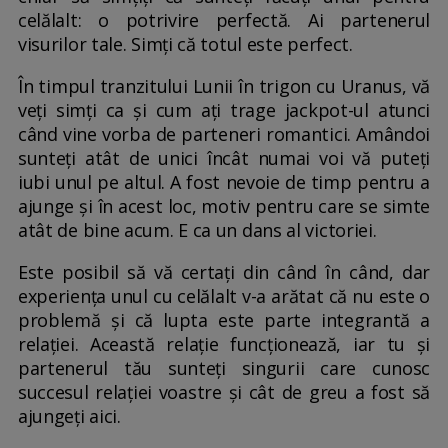
celălalt: o potrivire perfectă. Ai partenerul
visurilor tale. Simți că totul este perfect.
În timpul tranzitului Lunii în trigon cu Uranus, vă
veți simți ca și cum ați trage jackpot-ul atunci
când vine vorba de parteneri romantici. Amândoi
sunteți atât de unici încât numai voi vă puteți
iubi unul pe altul. A fost nevoie de timp pentru a
ajunge și în acest loc, motiv pentru care se simte
atât de bine acum. E ca un dans al victoriei.
Este posibil să vă certați din când în când, dar
experiența unul cu celălalt v-a arătat că nu este o
problemă și că lupta este parte integrantă a
relației. Această relație funcționează, iar tu și
partenerul tău sunteți singurii care cunosc
succesul relației voastre și cât de greu a fost să
ajungeți aici.