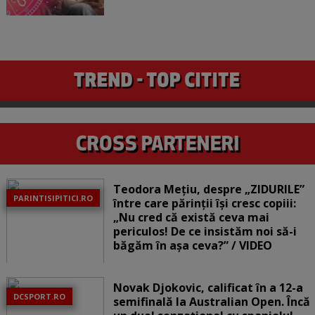
Teodora Mețiu, despre „ZIDURILE”
PARINTISIPITICI.RO
între care părinții își cresc copiii:
„Nu cred că există ceva mai
periculos! De ce insistăm noi să-i
băgăm în așa ceva?” / VIDEO
Novak Djokovic, calificat în a 12-a
DCSPORT.RO
semifinală la Australian Open. Încă