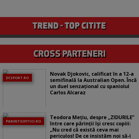
Novak Djokovic, calificat în a 12-a
DCSPORT.RO
semifinală la Australian Open. Încă
un duel senzațional cu spaniolul
Carlos Alcaraz
Teodora Mețiu, despre „ZIDURILE”
PARINTISIPITICI.RO
între care părinții își cresc copiii:
„Nu cred că există ceva mai
periculos! De ce insistăm noi să-i