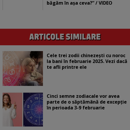
băgăm în așa ceva?” / VIDEO
Cele trei zodii chinezești cu noroc
la bani în februarie 2025. Vezi dacă
te afli printre ele
Cinci semne zodiacale vor avea
parte de o săptămână de excepție
în perioada 3-9 februarie