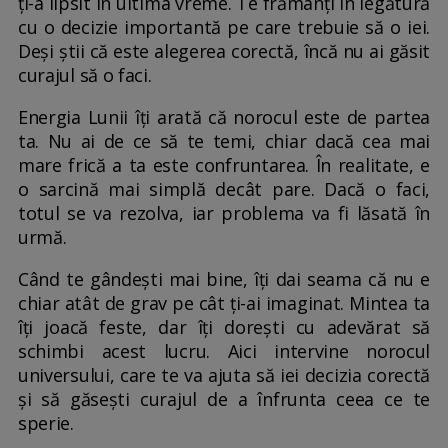
ți-a lipsit în ultima vreme. Te frămânți în legătură
cu o decizie importantă pe care trebuie să o iei.
Deși știi că este alegerea corectă, încă nu ai găsit
curajul să o faci.
Energia Lunii îți arată că norocul este de partea
ta. Nu ai de ce să te temi, chiar dacă cea mai
mare frică a ta este confruntarea. În realitate, e
o sarcină mai simplă decât pare. Dacă o faci,
totul se va rezolva, iar problema va fi lăsată în
urmă.
Când te gândești mai bine, îți dai seama că nu e
chiar atât de grav pe cât ți-ai imaginat. Mintea ta
îți joacă feste, dar îți dorești cu adevărat să
schimbi acest lucru. Aici intervine norocul
universului, care te va ajuta să iei decizia corectă
și să găsești curajul de a înfrunta ceea ce te
sperie.