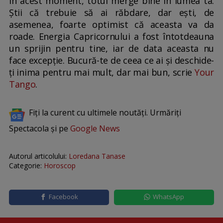
În acest moment, totul merge bine în lumea ta.
Știi că trebuie să ai răbdare, dar ești, de
asemenea, foarte optimist că aceasta va da
roade. Energia Capricornului a fost întotdeauna
un sprijin pentru tine, iar de data aceasta nu
face excepție. Bucură-te de ceea ce ai și deschide-
ți inima pentru mai mult, dar mai bun, scrie
Your
Tango
.
Fiți la curent cu ultimele noutăți. Urmăriți
Spectacola și pe
Google News
Autorul articolului:
Loredana Tanase
Categorie:
Horoscop
Facebook
WhatsApp