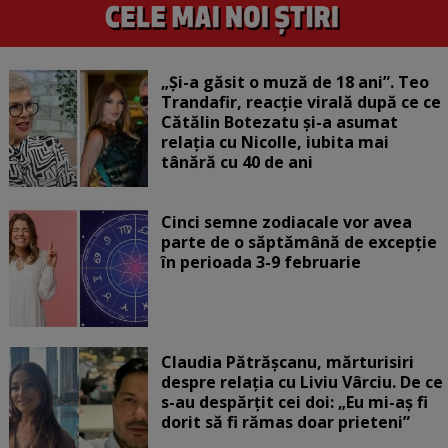
„Și-a găsit o muză de 18 ani”. Teo
Trandafir, reacție virală după ce ce
Cătălin Botezatu și-a asumat
relația cu Nicolle, iubita mai
tânără cu 40 de ani
Cinci semne zodiacale vor avea
parte de o săptămână de excepție
în perioada 3-9 februarie
Claudia Pătrășcanu, mărturisiri
despre relația cu Liviu Vârciu. De ce
s-au despărțit cei doi: „Eu mi-aș fi
dorit să fi rămas doar prieteni”