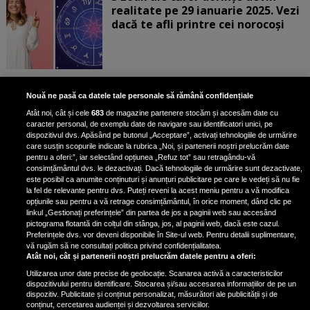
realitate pe 29 ianuarie 2025. Vezi
dacă te afli printre cei norocoși
Horoscop marți, 28 ianuarie 2025.
Nouă ne pasă ca datele tale personale să rămână confidențiale
Daniela Simulescu, previziuni
Atât noi, cât și cele
683
de magazine partenere stocăm și accesăm date cu
pentru toate zodiile
caracter personal, de exemplu date de navigare sau identificatori unici, pe
dispozitivul dvs. Apăsând pe butonul „Acceptare”, activați tehnologiile de urmărire
Daniela Simulescu, astrolog DC...
care susțin scopurile indicate la rubrica „Noi, și partenerii noștri prelucrăm date
pentru a oferi:”, iar selectând opțiunea „Refuz tot” sau retragându-vă
consimțământul dvs. le dezactivați. Dacă tehnologiile de urmărire sunt dezactivate,
este posibil ca anumite conținuturi și anunțuri publicitare pe care le vedeți să nu fie
4 zodii primesc un semn puternic
la fel de relevante pentru dvs. Puteți reveni la acest meniu pentru a vă modifica
din partea Universului pe 28
opțiunile sau pentru a vă retrage consimțământul, în orice moment, dând clic pe
linkul „Gestionați preferințele” din partea de jos a paginii web sau accesând
ianuarie 2025. Vezi dacă te afli
pictograma flotantă din colțul din stânga, jos, al paginii web, dacă este cazul.
printre ele
Preferințele dvs. vor deveni disponibile în Site-ul web. Pentru detalii suplimentare,
vă rugăm să ne consultați politica privind confidențialitatea.
Atât noi, cât și partenerii noștri prelucrăm datele pentru a oferi:
Utilizarea unor date precise de geolocație. Scanarea activă a caracteristicilor
dispozitivului pentru identificare. Stocarea și/sau accesarea informațiilor de pe un
dispozitiv. Publicitate și conținut personalizat, măsurători ale publicității și de
conținut, cercetarea audienței și dezvoltarea serviciilor.